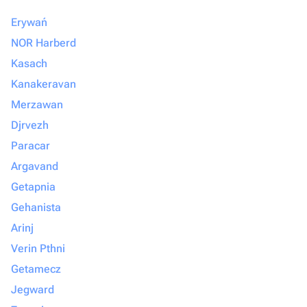
Erywań
NOR Harberd
Kasach
Kanakeravan
Merzawan
Djrvezh
Paracar
Argavand
Getapnia
Gehanista
Arinj
Verin Pthni
Getamecz
Jegward