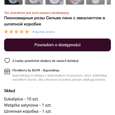
Ten przedmiot jest tymczasowo niedostępny
Пионовидные розы Сильва пинк с эвкалиптом в
шляпной коробке
4 łączna ocena
Powiadom o dostępności
3 osoby przedmiot dodany do swoich kolekcji
FlowBerry by BUYR - Supersklep.
Supersklepy to sklepy z doskonałymi recenzjami, które dokładają
wszelkich starań, aby oferować wysokiej jakości obsługę klienta.
Skład
Eukaliptus - 10 szt.
Wstążka satynowa - 1 szt.
Шляпная коробка - 1 szt.