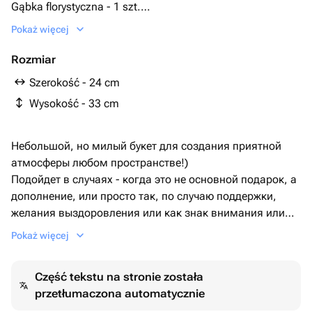
Gąbka florystyczna - 1 szt.
пионовидная роза сильва пинк - 11 szt.
Pokaż więcej
Rozmiar
Szerokość - 24 cm
Wysokość - 33 cm
Небольшой, но милый букет для создания приятной
атмосферы любом пространстве!)
Подойдет в случаях - когда это не основной подарок, а
дополнение, или просто так, по случаю поддержки,
желания выздоровления или как знак внимания или
выражения благодарности)
Pokaż więcej
Внимание, данный вид букетов является неразборным.
Композицию необходимо поливать каждый день по 100
Część tekstu na stronie została
мл воды в центр губки, осторожным движением, чтобы
przetłumaczona automatycznie
вода не выливалась за пределы оазиса и не мочила