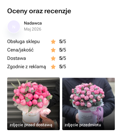
коробку.
* Стойкость при уходе доходит в некоторых случаях до
Oceny oraz recenzje
15 дней
Nadawca
N
Maj 2026
Obsługa sklepu
5
/5
Cena/jakość
5
/5
Dostawa
5
/5
Zgodnie z reklamą
5
/5
zdjęcie przed dostawą
zdjęcie przedmiotu