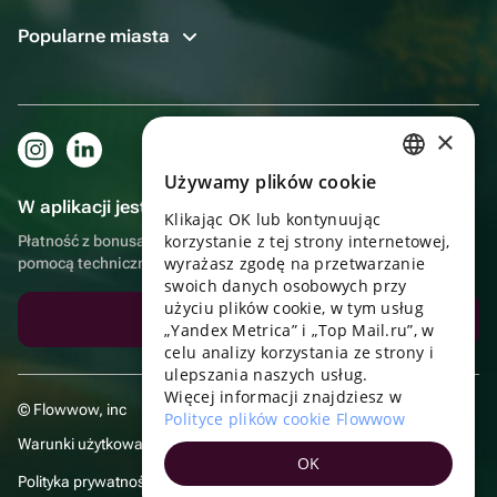
Popularne miasta
×
Używamy plików cookie
RUSSIAN
W aplikacji jest to jeszcze wygodniejsze!
Klikając OK lub kontynuując
ENGLISH
korzystanie z tej strony internetowej,
Płatność z bonusami, samodzielna dostawa, wygodny czat z
UKRAINIAN
wyrażasz zgodę na przetwarzanie
pomocą techniczną
swoich danych osobowych przy
PORTUGUESE
użyciu plików cookie, w tym usług
Pobierz aplikację
„Yandex Metrica” i „Top Mail.ru”, w
SPANISH
celu analizy korzystania ze strony i
ulepszania naszych usług.
HUNGARIAN
Więcej informacji znajdziesz w
© Flowwow, inc
ITALIAN
Polityce plików cookie Flowwow
Warunki użytkowania
FRENCH
OK
Polityka prywatności
TURKISH