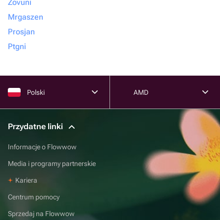
Zovuni
Mrgaszen
Prosjan
Ptgni
Polski
AMD
Przydatne linki
Informacje o Flowwow
Media i programy partnerskie
Kariera
Centrum pomocy
Sprzedaj na Flowwow