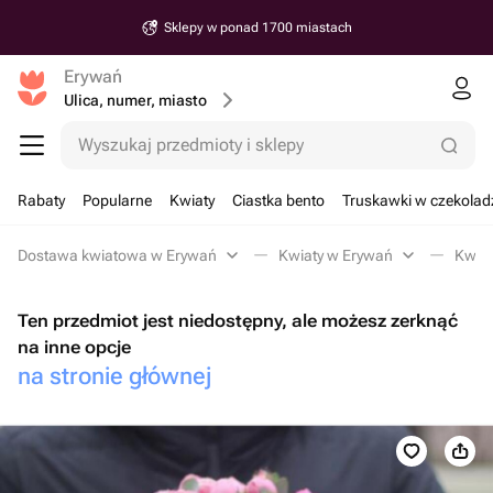
Sklepy w ponad 1700 miastach
Erywań
Ulica, numer, miasto
Wyszukaj przedmioty i sklepy
Rabaty
Popularne
Kwiaty
Ciastka bento
Truskawki w czekolad
Dostawa kwiatowa w Erywań
Kwiaty w Erywań
Kwiat
Ten przedmiot jest niedostępny, ale możesz zerknąć
na inne opcje
na stronie głównej