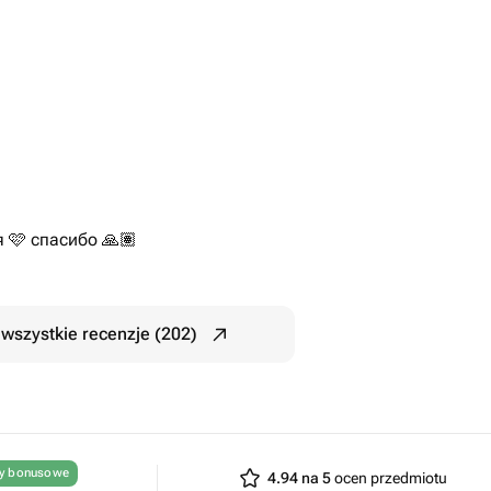
 🩷 спасибо 🙏🏽
wszystkie recenzje (202)
ty bonusowe
4.94 na 5
ocen przedmiotu