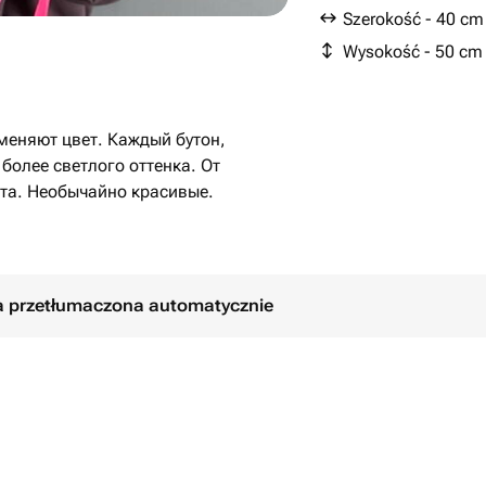
Szerokość - 40 cm
Wysokość - 50 cm
меняют цвет. Каждый бутон,
более светлого оттенка. От
ета. Необычайно красивые.
ła przetłumaczona automatycznie