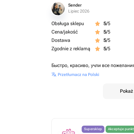
Sender
Lipiec 2026
Obsługa sklepu
5
/5
Cena/jakość
5
/5
Dostawa
5
/5
Zgodnie z reklamą
5
/5
Быстро, красиво, учли все пожелания
Przetłumacz na Polski
Pokaż 
Supersklep
Akceptuje punk