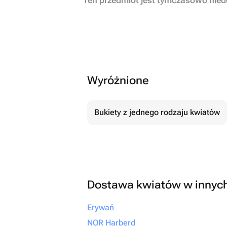
Ten przedmiot jest tymczasowo nie
Wyróżnione
Bukiety z jednego rodzaju kwiatów
Dostawa kwiatów w innyc
Erywań
NOR Harberd