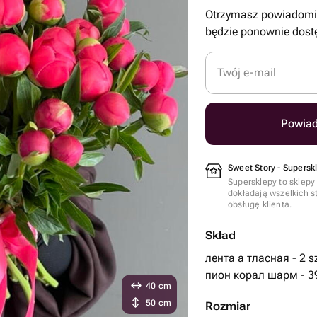
Otrzymasz powiadomie
będzie ponownie dost
Twój e-mail
Powiad
Sweet Story - Supersk
Supersklepy to sklepy
dokładają wszelkich s
obsługę klienta.
Skład
лента а тласная - 2 sz
пион корал шарм - 39
40 cm
50 cm
Rozmiar