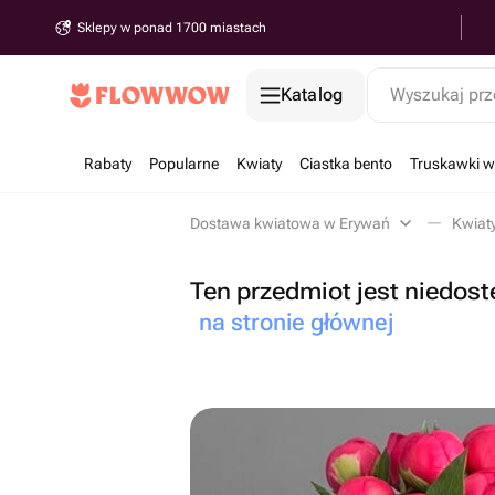
Sklepy w ponad 1700 miastach
Katalog
Wyszukaj prz
Rabaty
Popularne
Kwiaty
Ciastka bento
Truskawki w
Dostawa kwiatowa w Erywań
Kwiat
Ten przedmiot jest niedost
na stronie głównej