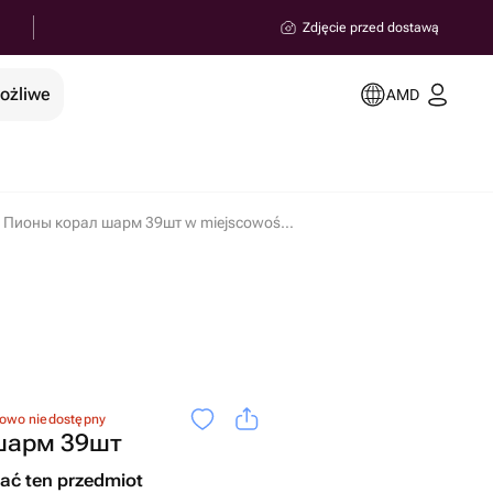
Zdjęcie przed dostawą
możliwe
AMD
Пионы корал шарм 39шт w miejscowości Erywań
sowo niedostępny
шарм 39шт
ć ten przedmiot