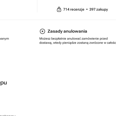
714
recenzje
•
397
zakupy
Zasady anulowania
rowanym
Możesz bezpłatnie anulować zamówienie przed
dostawą, wtedy pieniądze zostaną zwrócone w całośc
epu