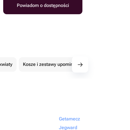
Powiadom o dostępności
kwiaty
Kosze i zestawy upominkowe
101 Róże
Getamecz
Jegward