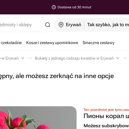
Dostawa od 30 minut
edmioty i sklepy
Erywań
Tak szybko, jak to 
 czekoladzie
Kosze i zestawy upominkowe
Smaczne zestawy
y w Erywań
Bukiety z jednego rodzaju kwiatów w Erywań
ępny, ale możesz zerknąć na inne opcje
Ten przedmiot jest tymcza
Пионы корал 
Możesz subskrybowa