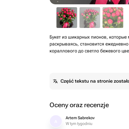
Букет из шикарных пионов, которые 
раскрываясь, становится ежедневно 
кораллового до светло бежевого цв
Część tekstu na stronie zosta
Oceny oraz recenzje
Artem Sabrekov
A
W tym tygodniu