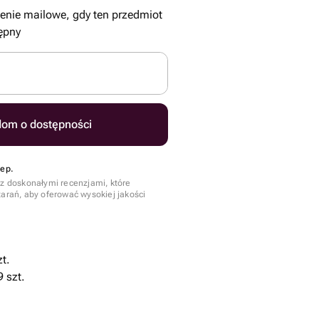
nie mailowe, gdy ten przedmiot
ępny
om o dostępności
lep.
 z doskonałymi recenzjami, które
tarań, aby oferować wysokiej jakości
t.
 szt.