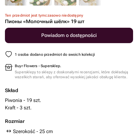
Ten przedmiot jest tymczasowo niedostępny
Пионы «Молочный шёлк» 19 шт
Powiadom o dostępności
1 osoba dodano przedmiot do swoich kolekcji
Buyr Flowers - Supersklep.
Supersklepy to sklepy z doskonałymi recenzjami, które dokładają
wszelkich starań, aby oferować wysokiej jakości obsługę klienta.
Skład
Piwonia - 19 szt.
Kraft - 3 szt.
Rozmiar
Szerokość - 25 cm