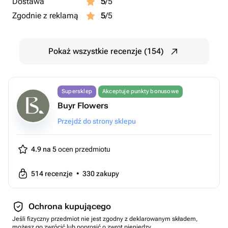
Dostawa
5
/5
Zgodnie z reklamą
5
/5
Pokaż wszystkie recenzje (154)
Supersklep
Akceptuje punkty bonusowe
Buyr Flowers
Przejdź do strony sklepu
4.9 na 5
ocen przedmiotu
514
recenzje
•
330
zakupy
Ochrona kupującego
Jeśli fizyczny przedmiot nie jest zgodny z deklarowanym składem,
możesz go zwrócić lub poprosić o zwrot pieniędzy.