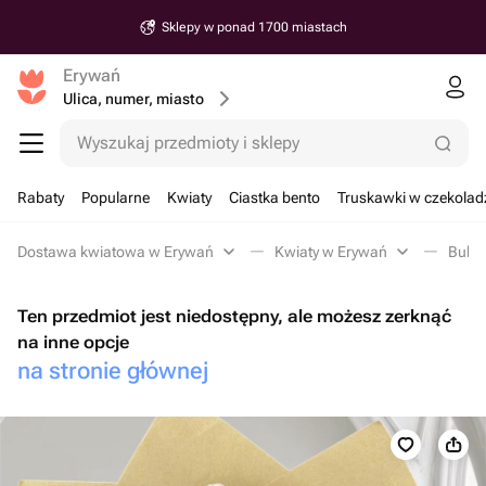
Sklepy w ponad 1700 miastach
Erywań
Ulica, numer, miasto
Wyszukaj przedmioty i sklepy
Rabaty
Popularne
Kwiaty
Ciastka bento
Truskawki w czekolad
Dostawa kwiatowa w Erywań
Kwiaty w Erywań
Bukie
Ten przedmiot jest niedostępny, ale możesz zerknąć
na inne opcje
na stronie głównej