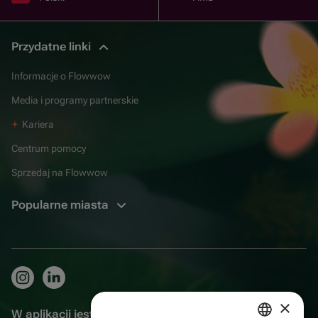
Przydatne linki
Informacje o Flowwow
Media i programy partnerskie
Kariera
Centrum pomocy
Sprzedaj na Flowwow
Popularne miasta
×
W aplikacji jest to jeszcze wygodniejsze!