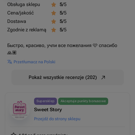
Obsługa sklepu
5
/5
Cena/jakość
5
/5
Dostawa
5
/5
Zgodnie z reklamą
5
/5
Быстро, красиво, учли все пожелания 🩷 спасибо
🙏🏽
Przetłumacz na Polski
Pokaż wszystkie recenzje (202)
Supersklep
Akceptuje punkty bonusowe
Sweet Story
Przejdź do strony sklepu