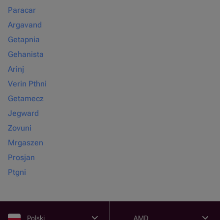
Paracar
Argavand
Getapnia
Gehanista
Arinj
Verin Pthni
Getamecz
Jegward
Zovuni
Mrgaszen
Prosjan
Ptgni
Polski
AMD