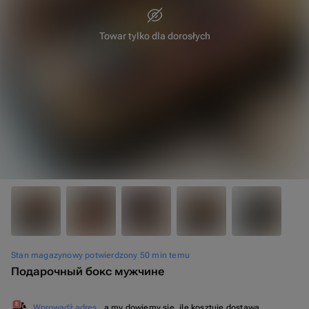
Towar tylko dla dorosłych
35 cm
8 cm
Stan magazynowy potwierdzony 50 min temu
Подарочный бокс мужчине
Wprowadź adres
, a my dowiemy się, ile kosztuje dostawa