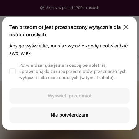
Sklepy w ponad 1700 miastach
Erywań
Ten przedmiot jest przeznaczony wyłącznie dla
Ulica, numer, miasto
osób dorosłych
Wyszukaj przedmioty i sklepy
Aby go wyświetlić, musisz wyrazić zgodę i potwierdzić
swój wiek
Rabaty
Popularne
Kwiaty
Ciastka bento
Kosze i zestawy upo
Potwierdzam, że jestem osobą pełnoletnią
uprawnioną do zakupu przedmiotów przeznaczonych
Dostawa kwiatowa w Erywań
Kwiaty w Erywań
Kosze
wyłącznie dla osób dorosłych (w tym alkoholu).
Wyświetl przedmiot
Nie potwierdzam