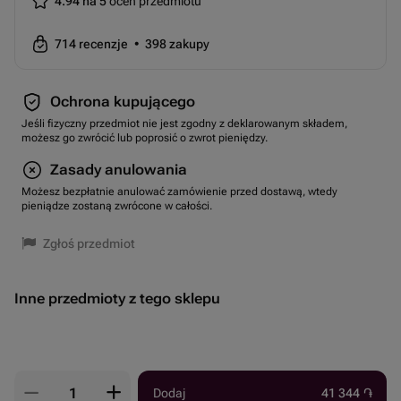
4.94 na 5
ocen przedmiotu
714
recenzje
•
398
zakupy
Ochrona kupującego
Jeśli fizyczny przedmiot nie jest zgodny z deklarowanym składem,
możesz go zwrócić lub poprosić o zwrot pieniędzy.
Zasady anulowania
Możesz bezpłatnie anulować zamówienie przed dostawą, wtedy
pieniądze zostaną zwrócone w całości.
Zgłoś przedmiot
Inne przedmioty z tego sklepu
Dodaj
41 344
֏