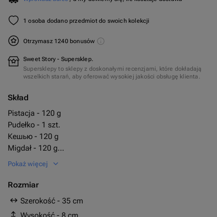
1 osoba dodano przedmiot do swoich kolekcji
Otrzymasz 1240 bonusów
Sweet Story - Supersklep.
Supersklepy to sklepy z doskonałymi recenzjami, które dokładają
wszelkich starań, aby oferować wysokiej jakości obsługę klienta.
Skład
Pistacja - 120 g
Pudełko - 1 szt.
Кешью - 120 g
Migdał - 120 g
Сникерс мини - 10 szt.
Pokaż więcej
Orzech laskowy - 120 g
toblerone шоколад 100гр - 1 szt.
Rozmiar
jack daniels 0.05 ml - 1 szt.
Szerokość - 35 cm
05ml - 1 szt.
Wysokość - 8 cm