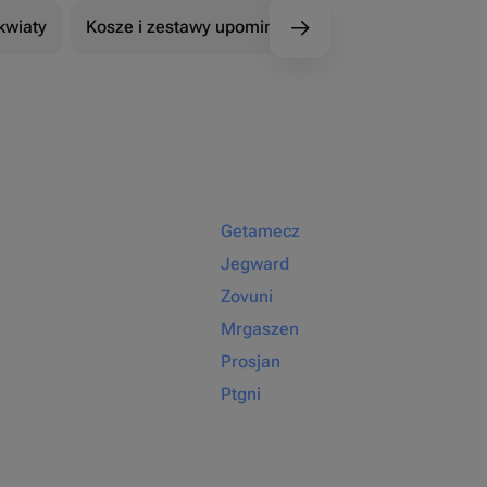
kwiaty
Kosze i zestawy upominkowe
101 Róże
Getamecz
Jegward
Zovuni
Mrgaszen
Prosjan
Ptgni