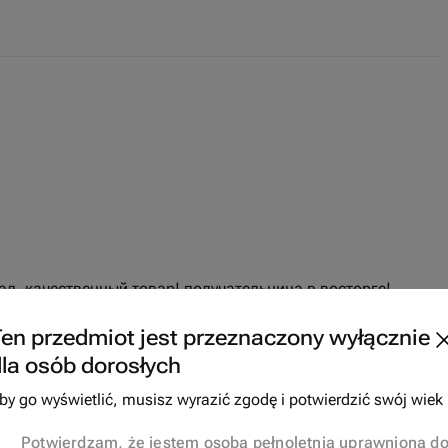
л, качественный товар! получательница в восторге!
en przedmiot jest przeznaczony wyłącznie
la osób dorosłych
by go wyświetlić, musisz wyrazić zgodę i potwierdzić swój wiek
Potwierdzam, że jestem osobą pełnoletnią uprawnioną d