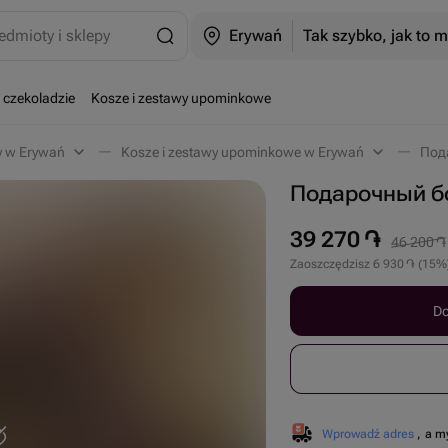
edmioty i sklepy
Erywań
Tak szybko, jak to 
 czekoladzie
Kosze i zestawy upominkowe
y w Erywań
Kosze i zestawy upominkowe w Erywań
Подарочный б
39 270
֏
46 200
֏
Zaoszczędzisz
6 930
֏
(
15
%
Do
Wprowadź adres
, a m