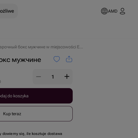
możliwe
AMD
Подарочный бокс мужчине w miejscowości Erywań
окс мужчине
)
daj do koszyka
Kup teraz
y dowiemy się, ile kosztuje dostawa