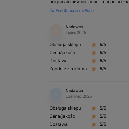
потрясающий магазин, теперь все за
Przetłumacz na Polski
Nadawca
N
Lipiec 2026
Obsługa sklepu
5
/5
Cena/jakość
5
/5
Dostawa
5
/5
Zgodnie z reklamą
5
/5
Nadawca
N
Czerwiec 2026
Obsługa sklepu
5
/5
Cena/jakość
5
/5
Dostawa
5
/5