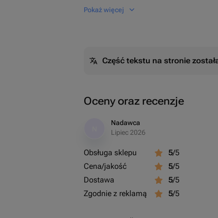
Соберем в кратчайшие сроки.
Pokaż więcej
Część tekstu na stronie zosta
Oceny oraz recenzje
Nadawca
N
Lipiec 2026
Obsługa sklepu
5
/5
Cena/jakość
5
/5
Dostawa
5
/5
Zgodnie z reklamą
5
/5