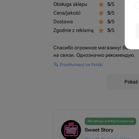
Obsługa sklepu
5
/5
Cena/jakość
5
/5
Dostawa
5
/5
Zgodnie z reklamą
5
/5
Спасибо огромное магазину! Все сд
на связи. Однозначно рекомендую.
Przetłumacz na Polski
Pokaż 
Akceptuje punkty bonusowe
Sweet Story