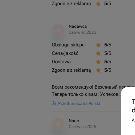
Zgodnie z reklamą
5
/5
Nadawca
N
Czerwiec 2026
Obsługa sklepu
5
/5
Cena/jakość
5
/5
Dostawa
5
/5
Zgodnie z reklamą
5
/5
Всем рекомендую! Вежливый персона
Теперь только к вам! Успехов!
T
Przetłumacz na Polski
d
A
Nane
N
Czerwiec 2026