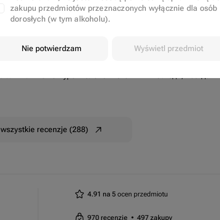
zakupu przedmiotów przeznaczonych wyłącznie dla osób
dorosłych (w tym alkoholu).
Nie potwierdzam
Wyświetl przedmiot
елали на высшем уровне. Очень отзывчивые люди, всегда
wszystkie recenzje (288)
4.91 na 5
ocen przedmiotu
970
recenzje
•
497
zakupy