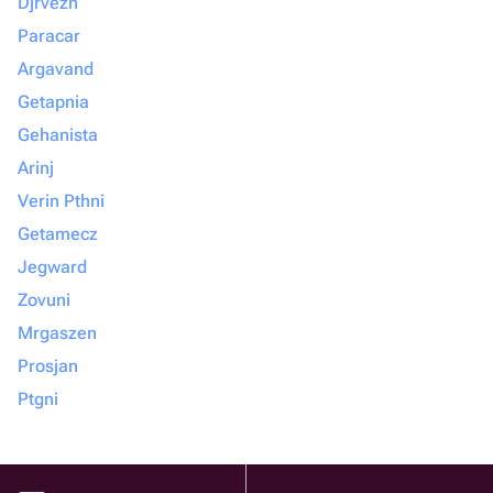
Djrvezh
Paracar
Argavand
Getapnia
Gehanista
Arinj
Verin Pthni
Getamecz
Jegward
Zovuni
Mrgaszen
Prosjan
Ptgni