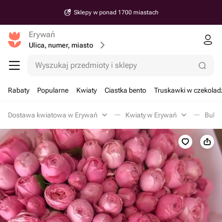
Sklepy w ponad 1700 miastach
Erywań
Ulica, numer, miasto
Wyszukaj przedmioty i sklepy
Rabaty
Popularne
Kwiaty
Ciastka bento
Truskawki w czekolad
Dostawa kwiatowa w Erywań
Kwiaty w Erywań
Bukie