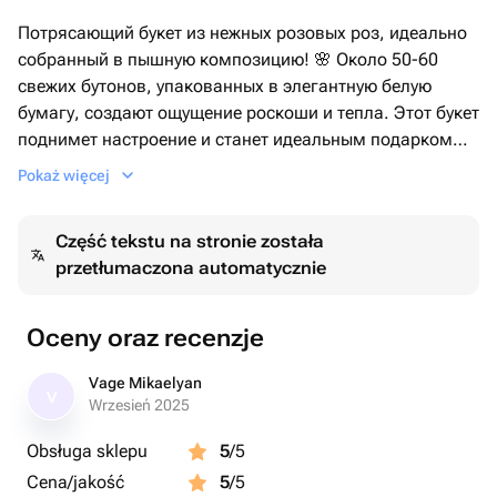
Потрясающий букет из нежных розовых роз, идеально
собранный в пышную композицию! 🌸 Около 50-60
свежих бутонов, упакованных в элегантную белую
бумагу, создают ощущение роскоши и тепла. Этот букет
поднимет настроение и станет идеальным подарком
для любого случая — дня рождения, свидания или
Pokaż więcej
просто для выражения любви. Закажите прямо сейчас
и подарите немного счастья!
Część tekstu na stronie została
przetłumaczona automatycznie
Oceny oraz recenzje
Vage Mikaelyan
V
Wrzesień 2025
Obsługa sklepu
5
/5
Cena/jakość
5
/5