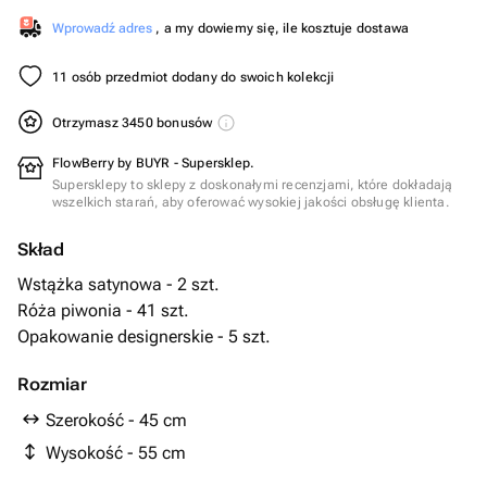
Wprowadź adres
, a my dowiemy się, ile kosztuje dostawa
11 osób przedmiot dodany do swoich kolekcji
Otrzymasz 3450 bonusów
FlowBerry by BUYR - Supersklep.
Supersklepy to sklepy z doskonałymi recenzjami, które dokładają
wszelkich starań, aby oferować wysokiej jakości obsługę klienta.
Skład
Wstążka satynowa - 2 szt.
Róża piwonia - 41 szt.
Opakowanie designerskie - 5 szt.
Rozmiar
Szerokość - 45 cm
Wysokość - 55 cm