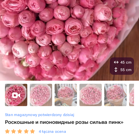
45 cm
55 cm
Stan magazynowy potwierdzony dzisiaj
Роскошные и пионовидные розы сильва пинк»
4 łączna ocena