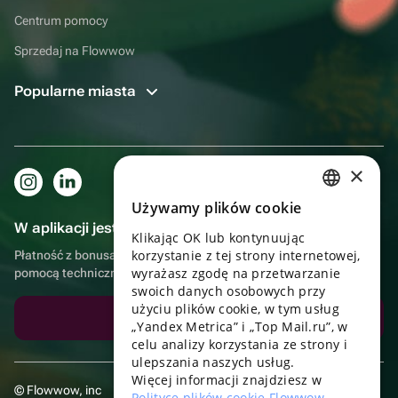
Centrum pomocy
Sprzedaj na Flowwow
Popularne miasta
×
Używamy plików cookie
RUSSIAN
W aplikacji jest to jeszcze wygodniejsze!
Klikając OK lub kontynuując
ENGLISH
korzystanie z tej strony internetowej,
Płatność z bonusami, samodzielna dostawa, wygodny czat z
UKRAINIAN
wyrażasz zgodę na przetwarzanie
pomocą techniczną
swoich danych osobowych przy
PORTUGUESE
użyciu plików cookie, w tym usług
Pobierz aplikację
„Yandex Metrica” i „Top Mail.ru”, w
SPANISH
celu analizy korzystania ze strony i
ulepszania naszych usług.
HUNGARIAN
Więcej informacji znajdziesz w
© Flowwow, inc
ITALIAN
Polityce plików cookie Flowwow