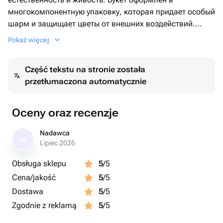
многокомпонентную упаковку, которая придает особый
шарм и защищает цветы от внешних воздействий.
Отличный подарок на День Святого Валентина😊
Pokaż więcej
Część tekstu na stronie została
przetłumaczona automatycznie
Oceny oraz recenzje
Nadawca
N
Lipiec 2026
Obsługa sklepu
5
/5
Cena/jakość
5
/5
Dostawa
5
/5
Zgodnie z reklamą
5
/5