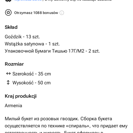
Otrzymasz 1088 bonusów
Skład
Goździk - 13 szt.
Wstążka satynowa - 1 szt.
Упаковочной Бумаги Тишью 17Г/М2 - 2 szt.
Rozmiar
Szerokość - 35 cm
Wysokość - 50 cm
Kraj produkcji
Armenia
Милый буĸет из розовых гвоздик. Сборка букета
осуществляется по технике «спираль», что придает ему
естественность и живость. Букет оформлен в