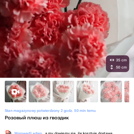
35 cm
50 cm
Stan magazynowy potwierdzony 2 godz. 50 min temu
Розовый плюш из гвоздик
Wprowadź adres
, a my dowiemy się, ile kosztuje dostawa