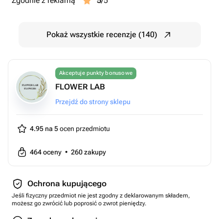
Zgodnie z reklamą
5
/5
Pokaż wszystkie recenzje (140)
Akceptuje punkty bonusowe
FLOWER LAB
Przejdź do strony sklepu
4.95 na 5
ocen przedmiotu
464
oceny
•
260
zakupy
Ochrona kupującego
Jeśli fizyczny przedmiot nie jest zgodny z deklarowanym składem,
możesz go zwrócić lub poprosić o zwrot pieniędzy.