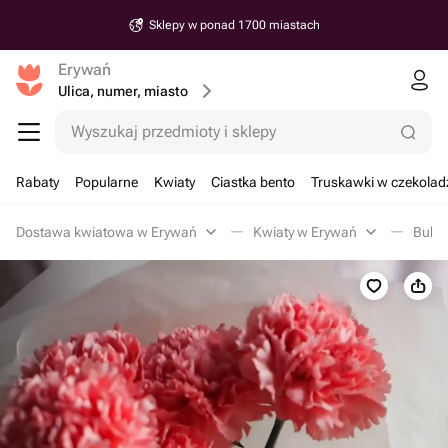
Sklepy w ponad 1700 miastach
Erywań
Ulica, numer, miasto
Wyszukaj przedmioty i sklepy
Rabaty
Popularne
Kwiaty
Ciastka bento
Truskawki w czekolad
Dostawa kwiatowa w Erywań
Kwiaty w Erywań
Bukie