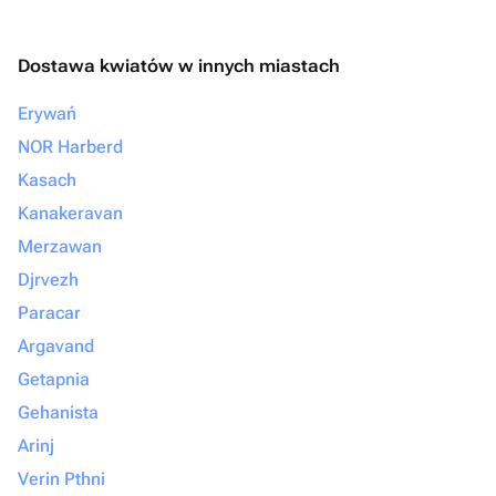
Dostawa kwiatów w innych miastach
Erywań
NOR Harberd
Kasach
Kanakeravan
Merzawan
Djrvezh
Paracar
Argavand
Getapnia
Gehanista
Arinj
Verin Pthni