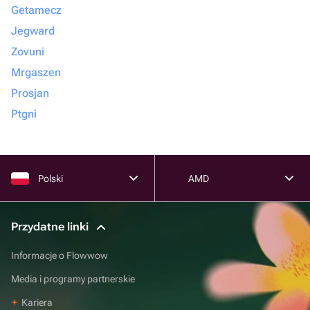
Getamecz
Jegward
Zovuni
Mrgaszen
Prosjan
Ptgni
Polski
AMD
Przydatne linki
Informacje o Flowwow
Media i programy partnerskie
Kariera