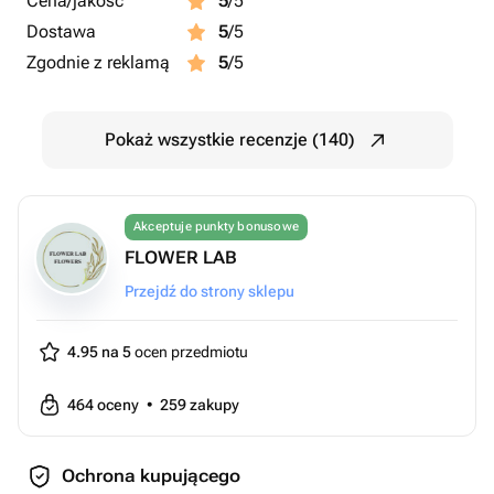
Cena/jakość
5
/5
Dostawa
5
/5
Zgodnie z reklamą
5
/5
Pokaż wszystkie recenzje (140)
Akceptuje punkty bonusowe
FLOWER LAB
Przejdź do strony sklepu
4.95 na 5
ocen przedmiotu
464
oceny
•
259
zakupy
Ochrona kupującego