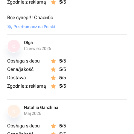
Zgodnie z reklamą
5
/5
Все супер!!! Спасибо
Przetłumacz na Polski
Olga
O
Czerwiec 2026
Obsługa sklepu
5
/5
Cena/jakość
5
/5
Dostawa
5
/5
Zgodnie z reklamą
5
/5
Nataliia Ganzhina
N
Maj 2026
Obsługa sklepu
5
/5