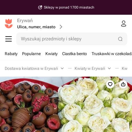
Sklepy w ponad 1700 miastach
Erywań
Ulica, numer, miasto
Wyszukaj przedmioty i sklepy
Rabaty
Popularne
Kwiaty
Ciastka bento
Truskawki w czekolad
Dostawa kwiatowa w Erywań
Kwiaty w Erywań
Kwiat