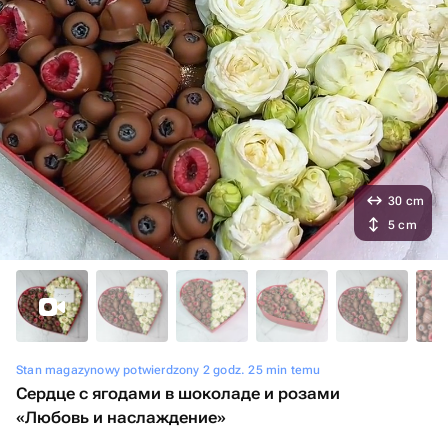
30 cm
5 cm
Stan magazynowy potwierdzony 2 godz. 25 min temu
Сердце с ягодами в шоколаде и розами
«Любовь и наслаждение»