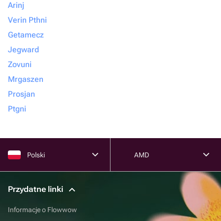
Arinj
Verin Pthni
Getamecz
Jegward
Zovuni
Mrgaszen
Prosjan
Ptgni
Polski
AMD
Przydatne linki
Informacje o Flowwow