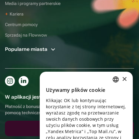
Media i programy partnerskie
Kariera
Centrum pomocy
Sprzedaj na Flowwow
Popularne miasta
×
Używamy plików cookie
RUSSIAN
W aplikacji jest to jeszcze wygodniejsze!
Klikając OK lub kontynuując
ENGLISH
korzystanie z tej strony internetowej,
Płatność z bonusami, samodzielna dostawa, wygodny czat z
UKRAINIAN
wyrażasz zgodę na przetwarzanie
pomocą techniczną
swoich danych osobowych przy
PORTUGUESE
użyciu plików cookie, w tym usług
Pobierz aplikację
„Yandex Metrica” i „Top Mail.ru”, w
SPANISH
celu analizy korzystania ze strony i