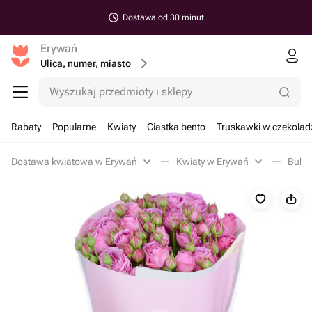
Dostawa od 30 minut
Erywań
Ulica, numer, miasto
Wyszukaj przedmioty i sklepy
Rabaty
Popularne
Kwiaty
Ciastka bento
Truskawki w czekolad
Dostawa kwiatowa w Erywań
Kwiaty w Erywań
Bukie