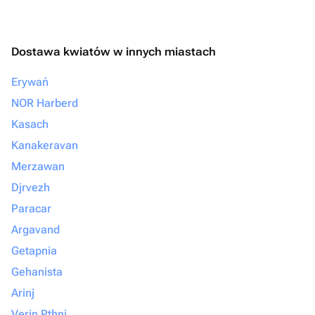
Dostawa kwiatów w innych miastach
Erywań
NOR Harberd
Kasach
Kanakeravan
Merzawan
Djrvezh
Paracar
Argavand
Getapnia
Gehanista
Arinj
Verin Pthni