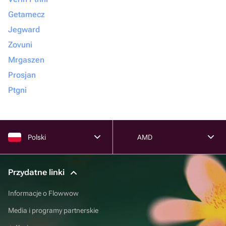
Getamecz
Jegward
Zovuni
Mrgaszen
Prosjan
Ptgni
Polski
AMD
Przydatne linki
Informacje o Flowwow
Media i programy partnerskie