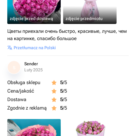
zdjęcie przed dostawą
zdjęcie przedmiotu
Цветы приехали очень быстро, красивые, лучше, чем
на картинке, спасибо большое
Przetłumacz na Polski
Sender
S
Luty 2025
Obsługa sklepu
5
/5
Cena/jakość
5
/5
Dostawa
5
/5
Zgodnie z reklamą
5
/5