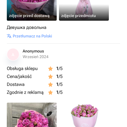
zdjęcie przed dostawą
zdjęcie przedmiotu
Девушка довольна
Przetłumacz na Polski
Anonymous
A
Wrzesień 2024
Obsługa sklepu
1
/5
Cena/jakość
1
/5
Dostawa
1
/5
Zgodnie z reklamą
1
/5