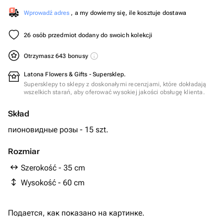
Wprowadź adres
, a my dowiemy się, ile kosztuje dostawa
26 osób przedmiot dodany do swoich kolekcji
Otrzymasz 643 bonusy
Latona Flowers & Gifts - Supersklep.
Supersklepy to sklepy z doskonałymi recenzjami, które dokładają
wszelkich starań, aby oferować wysokiej jakości obsługę klienta.
Skład
пионовидные розы - 15 szt.
Rozmiar
Szerokość - 35 cm
Wysokość - 60 cm
Подается, как показано на картинке.