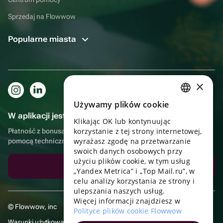
Sprzedaj na Flowwow
Popularne miasta
×
Używamy plików cookie
RUSSIAN
W aplikacji jest to jeszcze wygodniejsze!
Klikając OK lub kontynuując
ENGLISH
korzystanie z tej strony internetowej,
Płatność z bonusami, samodzielna dostawa, wygodny czat z
UKRAINIAN
wyrażasz zgodę na przetwarzanie
pomocą techniczną
swoich danych osobowych przy
PORTUGUESE
użyciu plików cookie, w tym usług
Pobierz aplikację
„Yandex Metrica” i „Top Mail.ru”, w
SPANISH
celu analizy korzystania ze strony i
ulepszania naszych usług.
HUNGARIAN
Więcej informacji znajdziesz w
© Flowwow, inc
ITALIAN
Polityce plików cookie Flowwow
Warunki użytkowania