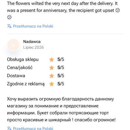
The flowers wilted the very next day after the delivery. It
was a present for anniversary, the recipient got upset 😕
😕
Przetłumacz na Polski
Nadawca
N
Lipiec 2026
Obsługa sklepu
5
/5
Cena/jakość
5
/5
Dostawa
5
/5
Zgodnie z reklamą
5
/5
Хочу выразить огромную благодарность данному
магазину за понимание и предоставление
информации. Букет собрали потрясающие торт
просто красивые и шикарный ! спасибо огромное!
Przetłumacz na Polski