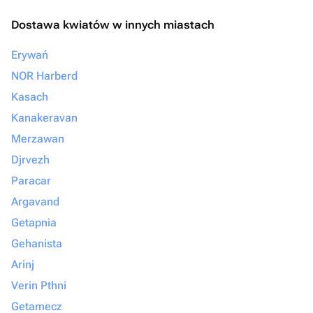
Dostawa kwiatów w innych miastach
Erywań
NOR Harberd
Kasach
Kanakeravan
Merzawan
Djrvezh
Paracar
Argavand
Getapnia
Gehanista
Arinj
Verin Pthni
Getamecz