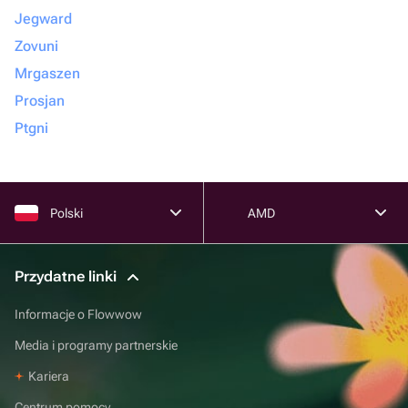
Jegward
Zovuni
Mrgaszen
Prosjan
Ptgni
Polski
AMD
Przydatne linki
Informacje o Flowwow
Media i programy partnerskie
Kariera
Centrum pomocy