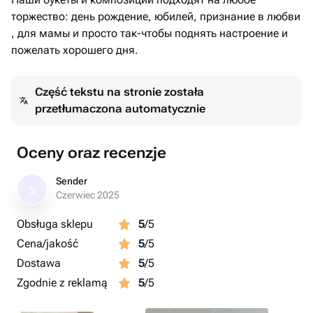
торжество: день рождение, юбилей, признание в любви
, для мамы и просто так-чтобы поднять настроение и
пожелать хорошего дня.
Część tekstu na stronie została
przetłumaczona automatycznie
Oceny oraz recenzje
Sender
S
Czerwiec 2025
Obsługa sklepu
5
/5
Cena/jakość
5
/5
Dostawa
5
/5
Zgodnie z reklamą
5
/5