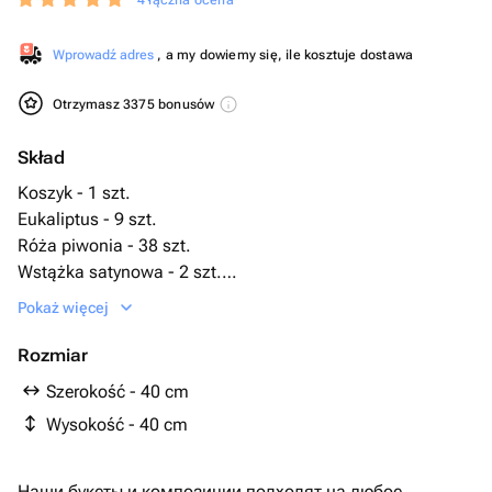
4 łączna ocena
Wprowadź adres
, a my dowiemy się, ile kosztuje dostawa
Otrzymasz 3375 bonusów
Skład
Koszyk - 1 szt.
Eukaliptus - 9 szt.
Róża piwonia - 38 szt.
Wstążka satynowa - 2 szt.
Oaza florystyczna - 2 szt.
Pokaż więcej
Rozmiar
Szerokość - 40 cm
Wysokość - 40 cm
Наши букеты и композиции подходят на любое