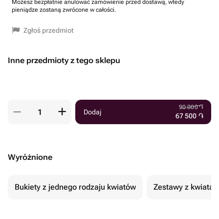
Możesz bezpłatnie anulować zamówienie przed dostawą, wtedy
pieniądze zostaną zwrócone w całości.
Zgłoś przedmiot
Inne przedmioty z tego sklepu
90 000
֏
Dodaj
67 500
֏
Wyróżnione
Bukiety z jednego rodzaju kwiatów
Zestawy z kwiatam