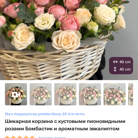
40 cm
40 cm
Stan magazynowy potwierdzony 65 min temu
Шикарная корзина с кустовыми пионовидными
розами Бомбастик и ароматным эвкалиптом