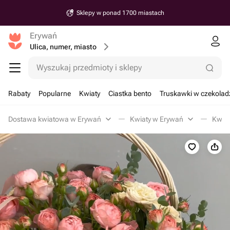
Sklepy w ponad 1700 miastach
Erywań
Ulica, numer, miasto
Wyszukaj przedmioty i sklepy
Rabaty
Popularne
Kwiaty
Ciastka bento
Truskawki w czekolad
Dostawa kwiatowa w Erywań
Kwiaty w Erywań
Kwiat