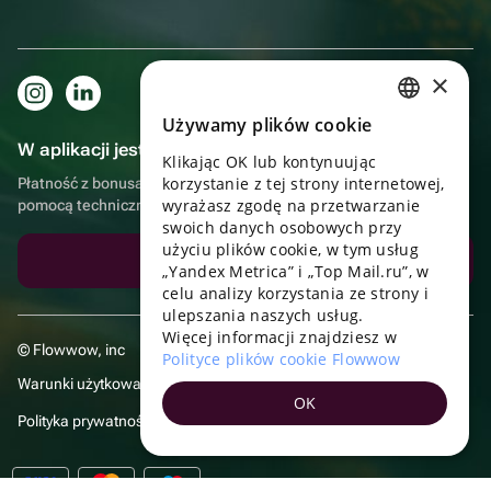
×
Używamy plików cookie
RUSSIAN
W aplikacji jest to jeszcze wygodniejsze!
Klikając OK lub kontynuując
ENGLISH
korzystanie z tej strony internetowej,
Płatność z bonusami, samodzielna dostawa, wygodny czat z
UKRAINIAN
wyrażasz zgodę na przetwarzanie
pomocą techniczną
swoich danych osobowych przy
PORTUGUESE
użyciu plików cookie, w tym usług
Pobierz aplikację
„Yandex Metrica” i „Top Mail.ru”, w
SPANISH
celu analizy korzystania ze strony i
ulepszania naszych usług.
HUNGARIAN
Więcej informacji znajdziesz w
© Flowwow, inc
ITALIAN
Polityce plików cookie Flowwow
Warunki użytkowania
FRENCH
OK
Polityka prywatności
TURKISH
GERMAN