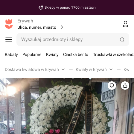
Sklepy w ponad 1700 miastach
Erywań
Ulica, numer, miasto
Wyszukaj przedmioty i sklepy
Rabaty
Popularne
Kwiaty
Ciastka bento
Truskawki w czekolad
Dostawa kwiatowa w Erywań
Kwiaty w Erywań
Kwia