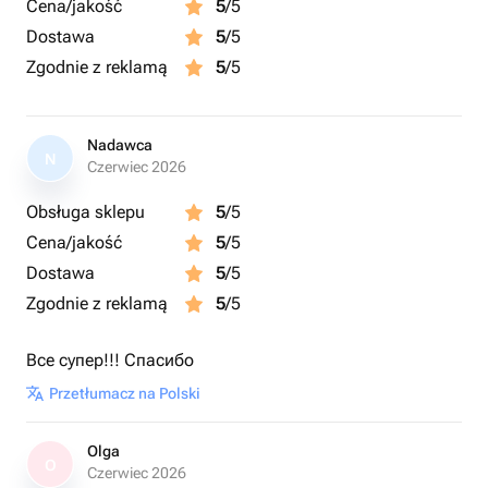
Cena/jakość
5
/5
Dostawa
5
/5
Zgodnie z reklamą
5
/5
Nadawca
N
Czerwiec 2026
Obsługa sklepu
5
/5
Cena/jakość
5
/5
Dostawa
5
/5
Zgodnie z reklamą
5
/5
Все супер!!! Спасибо
Przetłumacz na Polski
Olga
O
Czerwiec 2026