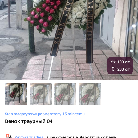
100 cm
200 cm
Stan magazynowy potwierdzony 15 min temu
Венок траурный 04
Wprowadź adres
, a my dowiemy się, ile kosztuje dostawa