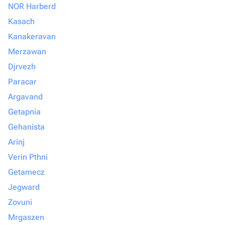
NOR Harberd
Kasach
Kanakeravan
Merzawan
Djrvezh
Paracar
Argavand
Getapnia
Gehanista
Arinj
Verin Pthni
Getamecz
Jegward
Zovuni
Mrgaszen