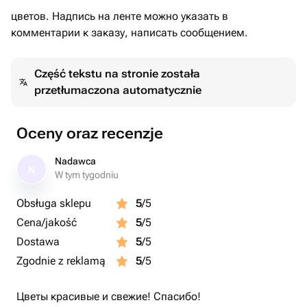
цветов. Надпись на ленте можно указать в
комментарии к заказу, написать сообщением.
Część tekstu na stronie została
przetłumaczona automatycznie
Oceny oraz recenzje
Nadawca
N
W tym tygodniu
Obsługa sklepu
5
/5
Cena/jakość
5
/5
Dostawa
5
/5
Zgodnie z reklamą
5
/5
Цветы красивые и свежие! Спасибо!