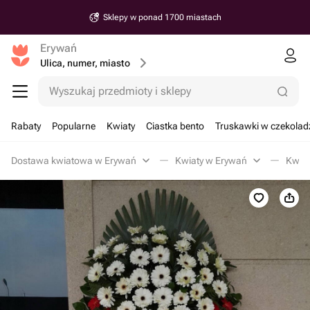
Sklepy w ponad 1700 miastach
Erywań
Ulica, numer, miasto
Wyszukaj przedmioty i sklepy
Rabaty
Popularne
Kwiaty
Ciastka bento
Truskawki w czekolad
Dostawa kwiatowa w Erywań
Kwiaty w Erywań
Kwia