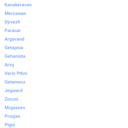
Kanakeravan
Merzawan
Djrvezh
Paracar
Argavand
Getapnia
Gehanista
Arinj
Verin Pthni
Getamecz
Jegward
Zovuni
Mrgaszen
Prosjan
Ptgni