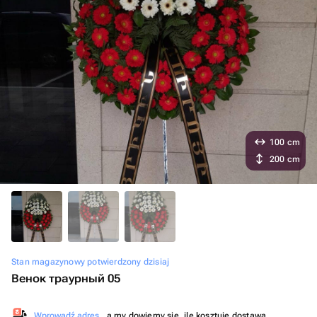
100 cm
200 cm
Stan magazynowy potwierdzony dzisiaj
Венок траурный 05
Wprowadź adres
, a my dowiemy się, ile kosztuje dostawa