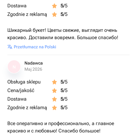
Dostawa
5
/5
Zgodnie z reklamą
5
/5
Шикарный букет! Цветы свежие, выглядит очень
красиво. Доставили вовремя. Большое спасибо!
Przetłumacz na Polski
Nadawca
N
Maj 2026
Obsługa sklepu
5
/5
Cena/jakość
5
/5
Dostawa
5
/5
Zgodnie z reklamą
5
/5
Все оперативно и профессионально, а главное
красиво и с любовью! Спасибо большое!