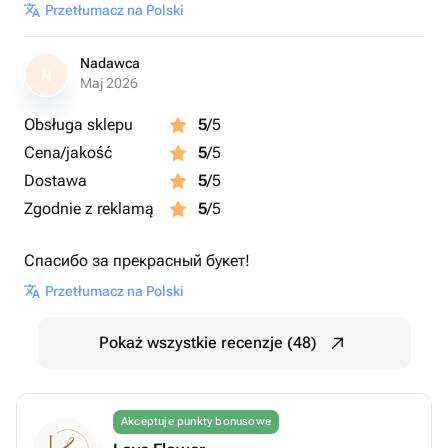
Przetłumacz na Polski
Nadawca
N
Maj 2026
Obsługa sklepu
5
/5
Cena/jakość
5
/5
Dostawa
5
/5
Zgodnie z reklamą
5
/5
Спасибо за прекрасный букет!
Przetłumacz na Polski
Pokaż wszystkie recenzje (48)
Akceptuje punkty bonusowe