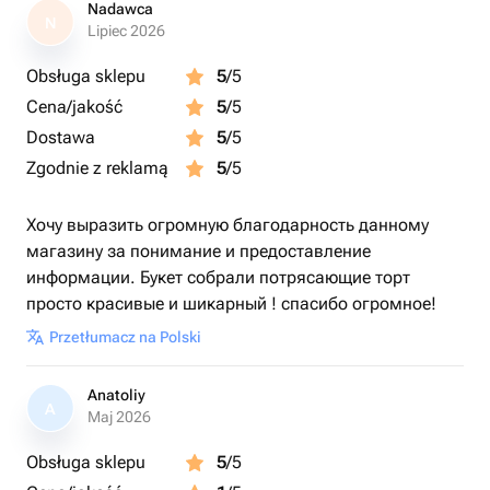
Nadawca
N
Lipiec 2026
Obsługa sklepu
5
/5
Cena/jakość
5
/5
Dostawa
5
/5
Zgodnie z reklamą
5
/5
Хочу выразить огромную благодарность данному
магазину за понимание и предоставление
информации. Букет собрали потрясающие торт
просто красивые и шикарный ! спасибо огромное!
Przetłumacz na Polski
Anatoliy
A
Maj 2026
Obsługa sklepu
5
/5