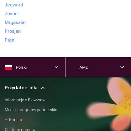
Jegward
Zovuni
Mrgaszen
Prosjan
Ptgni
Polski
AMD
Przydatne linki
Informacje o Flowwow
Media i programy partnerskie
Kariera
Centrum pomocy