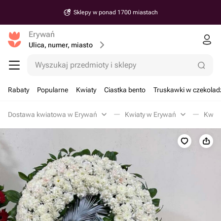
Sklepy w ponad 1700 miastach
Erywań
Ulica, numer, miasto
Wyszukaj przedmioty i sklepy
Rabaty
Popularne
Kwiaty
Ciastka bento
Truskawki w czekolad
Dostawa kwiatowa w Erywań
Kwiaty w Erywań
Kwia