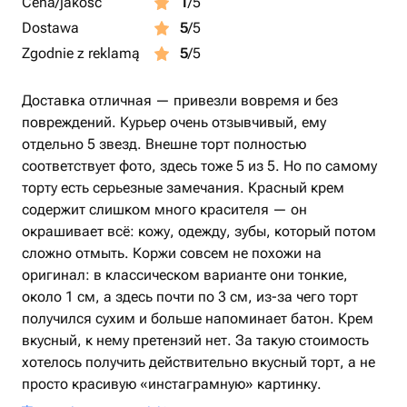
Cena/jakość
1
/5
Dostawa
5
/5
Zgodnie z reklamą
5
/5
Доставка отличная — привезли вовремя и без
повреждений. Курьер очень отзывчивый, ему
отдельно 5 звезд. Внешне торт полностью
соответствует фото, здесь тоже 5 из 5. Но по самому
торту есть серьезные замечания. Красный крем
содержит слишком много красителя — он
окрашивает всё: кожу, одежду, зубы, который потом
сложно отмыть. Коржи совсем не похожи на
оригинал: в классическом варианте они тонкие,
около 1 см, а здесь почти по 3 см, из-за чего торт
получился сухим и больше напоминает батон. Крем
вкусный, к нему претензий нет. За такую стоимость
хотелось получить действительно вкусный торт, а не
просто красивую «инстаграмную» картинку.