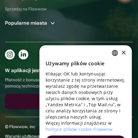
Sprzedaj na Flowwow
Popularne miasta
×
Używamy plików cookie
RUSSIAN
W aplikacji jest to jeszcze wygodniejsze!
Klikając OK lub kontynuując
ENGLISH
korzystanie z tej strony internetowej,
Płatność z bonusami, samodzielna dostawa, wygodny czat z
UKRAINIAN
wyrażasz zgodę na przetwarzanie
pomocą techniczną
swoich danych osobowych przy
PORTUGUESE
użyciu plików cookie, w tym usług
Pobierz aplikację
„Yandex Metrica” i „Top Mail.ru”, w
SPANISH
celu analizy korzystania ze strony i
ulepszania naszych usług.
HUNGARIAN
Więcej informacji znajdziesz w
© Flowwow, inc
ITALIAN
Polityce plików cookie Flowwow
Warunki użytkowania
FRENCH