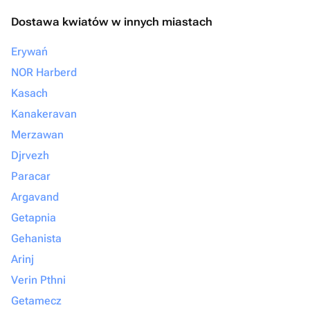
Dostawa kwiatów w innych miastach
Erywań
NOR Harberd
Kasach
Kanakeravan
Merzawan
Djrvezh
Paracar
Argavand
Getapnia
Gehanista
Arinj
Verin Pthni
Getamecz