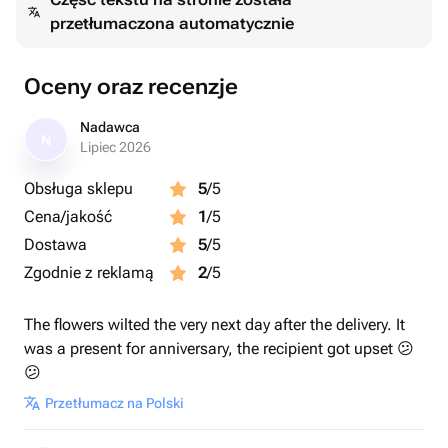
przetłumaczona automatycznie
Oceny oraz recenzje
Nadawca
N
Lipiec 2026
Obsługa sklepu
5
/5
Cena/jakość
1
/5
Dostawa
5
/5
Zgodnie z reklamą
2
/5
The flowers wilted the very next day after the delivery. It
was a present for anniversary, the recipient got upset 😕
😕
Przetłumacz na Polski