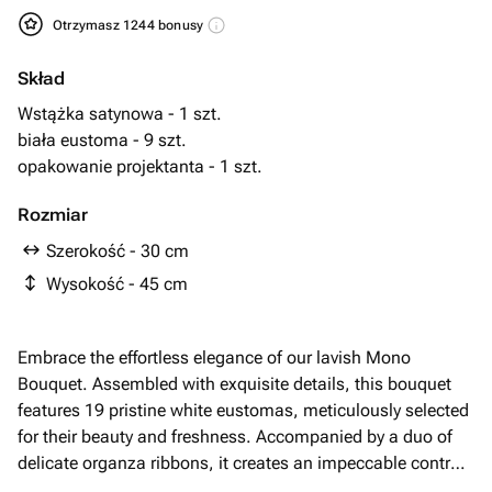
Otrzymasz 1244 bonusy
Skład
Wstążka satynowa - 1 szt.
biała eustoma - 9 szt.
opakowanie projektanta - 1 szt.
Rozmiar
Szerokość - 30 cm
Wysokość - 45 cm
Embrace the effortless elegance of our lavish Mono
Bouquet. Assembled with exquisite details, this bouquet
features 19 pristine white eustomas, meticulously selected
for their beauty and freshness. Accompanied by a duo of
delicate organza ribbons, it creates an impeccable contrast
to the lush white flowers. The bouquets are lovingly