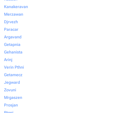
Kanakeravan
Merzawan
Djrvezh
Paracar
Argavand
Getapnia
Gehanista
Arinj
Verin Pthni
Getamecz
Jegward
Zovuni
Mrgaszen
Prosjan
Ptgni