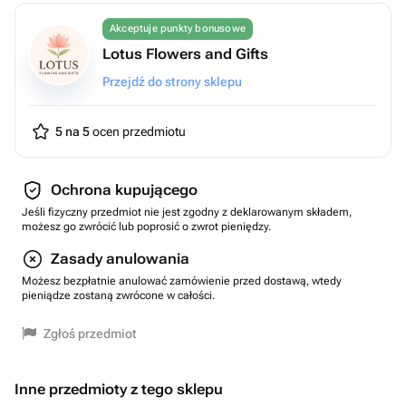
Akceptuje punkty bonusowe
Lotus Flowers and Gifts
Przejdź do strony sklepu
5 na 5
ocen przedmiotu
Ochrona kupującego
Jeśli fizyczny przedmiot nie jest zgodny z deklarowanym składem,
możesz go zwrócić lub poprosić o zwrot pieniędzy.
Zasady anulowania
Możesz bezpłatnie anulować zamówienie przed dostawą, wtedy
pieniądze zostaną zwrócone w całości.
Zgłoś przedmiot
Inne przedmioty z tego sklepu