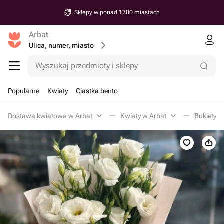
Sklepy w ponad 1700 miastach
Arbat
Ulica, numer, miasto
Wyszukaj przedmioty i sklepy
Popularne
Kwiaty
Ciastka bento
Dostawa kwiatowa w Arbat
Kwiaty w Arbat
Bukiety z