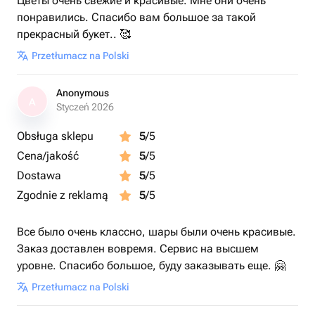
Цветы очень свежие и красивые. Мне они очень
понравились. Спасибо вам большое за такой
прекрасный букет.. 🥰
Przetłumacz na Polski
Anonymous
A
Styczeń 2026
Obsługa sklepu
5
/5
Cena/jakość
5
/5
Dostawa
5
/5
Zgodnie z reklamą
5
/5
Все было очень классно, шары были очень красивые.
Заказ доставлен вовремя. Сервис на высшем
уровне. Спасибо большое, буду заказывать еще. 🤗
Przetłumacz na Polski