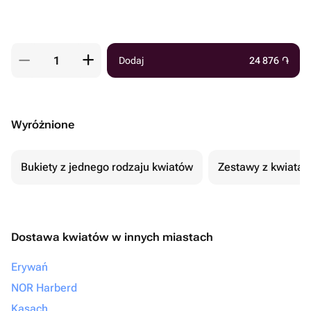
Dodaj
24 876
֏
Wyróżnione
Bukiety z jednego rodzaju kwiatów
Zestawy z kwiatam
Dostawa kwiatów w innych miastach
Erywań
NOR Harberd
Kasach