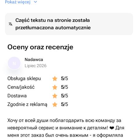
Pokaż więcej
presented in high-quality designer wrapping, further
enhanced with the inclusion of a singular tishyu
Część tekstu na stronie została
packaging. Captivating in its simplicity, this Mono Bouquet
przetłumaczona automatycznie
is a testament to understated luxury and is perfect for any
occasion.
Oceny oraz recenzje
Nadawca
N
Lipiec 2026
Obsługa sklepu
5
/5
Cena/jakość
5
/5
Dostawa
5
/5
Zgodnie z reklamą
5
/5
Хочу от всей души поблагодарить всю команду за
невероятный сервис и внимание к деталям! ❤️ Для
меня этот заказ был очень важным - я оформляла