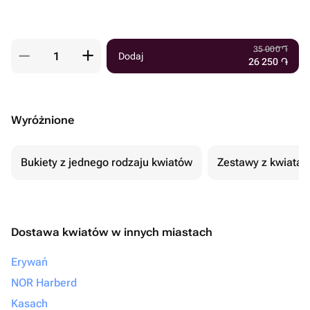
35 000
֏
Dodaj
26 250
֏
Wyróżnione
Bukiety z jednego rodzaju kwiatów
Zestawy z kwiatam
Dostawa kwiatów w innych miastach
Erywań
NOR Harberd
Kasach