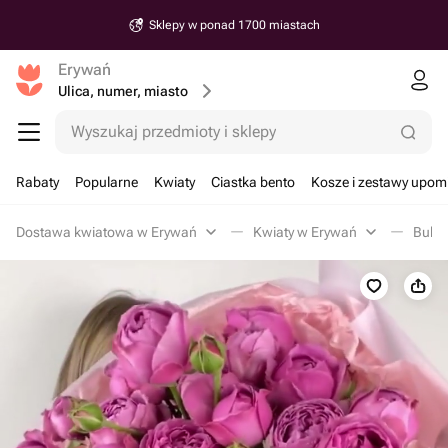
Dostawa od 30 minut
Erywań
Ulica, numer, miasto
Wyszukaj przedmioty i sklepy
Rabaty
Popularne
Kwiaty
Ciastka bento
Kosze i zestawy upo
Dostawa kwiatowa w Erywań
Kwiaty w Erywań
Bukie