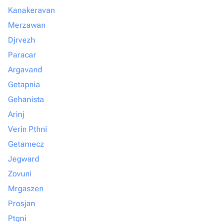
Kanakeravan
Merzawan
Djrvezh
Paracar
Argavand
Getapnia
Gehanista
Arinj
Verin Pthni
Getamecz
Jegward
Zovuni
Mrgaszen
Prosjan
Ptgni