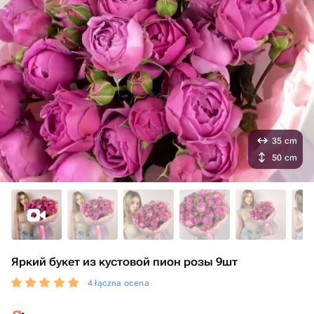
35 cm
50 cm
Яркий букет из кустовой пион розы 9шт
4 łączna ocena