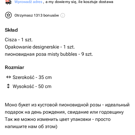
Wprowadź adres
, a my dowiemy się, ile kosztuje dostawa
Otrzymasz 1313 bonusów
Skład
Cisza - 1 szt.
Opakowanie designerskie - 1 szt.
пионовидная роза misty bubbles - 9 szt.
Rozmiar
Szerokość - 35 cm
Wysokość - 50 cm
Моно букет из кустовой пионовидной розы - идеальный
подарок на день рождения, свидание или годовщину
Так же можно изменить цвет упаковки - просто
напишите нам об этом)