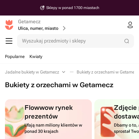
Sklepy w ponad 1700 miastach
Getamecz
Ulica, numer, miasto
Wyszukaj przedmioty i sklepy
Popularne
Kwiaty
Jadalne bukiety w Getamecz
Bukiety z orzechami w Getamecz
Bukiety z orzechami w Getamecz
Flowwow rynek
Zdjęcie
prezentów
dostaw
Ufają nam miliony klientów w
Dbamy o to, 
ponad 30 krajach
sprostał Tw