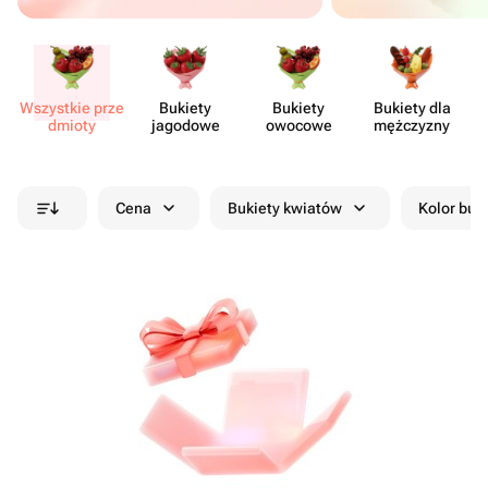
Wszystkie prze​
Bukiety
Bukiety
Bukiety dla
Sł
dmioty
jagodowe
owocowe
mężczyzny
Cena
Bukiety kwiatów
Kolor buk