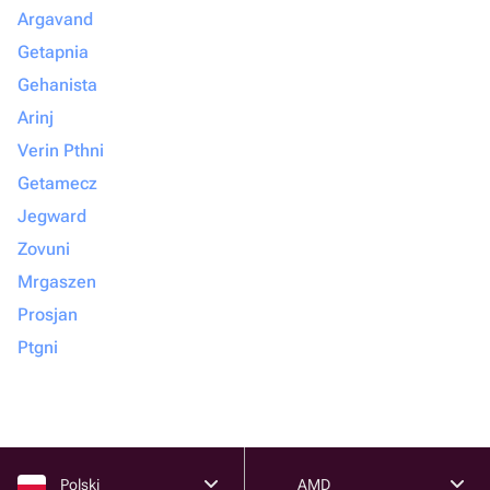
Argavand
Getapnia
Gehanista
Arinj
Verin Pthni
Getamecz
Jegward
Zovuni
Mrgaszen
Prosjan
Ptgni
Polski
AMD