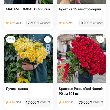
MADAM BOMBASTIC (90см)
Букет из 15 альстромерий
17 600
֏
10 200
֏
4.94
361
22 000
֏
4.93
94
17 000
֏
-
20
%
Лучик солнца
Красные Розы «Red Naomi»
90 см 101 шт
17 600
֏
75 050
֏
4.94
361
22 000
֏
4.83
1K
79 000
֏