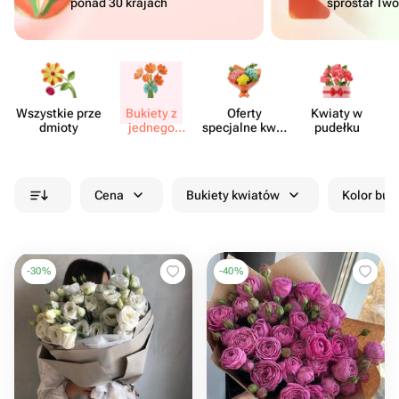
ponad 30 krajach
sprostał Tw
Wszystkie prze​
Bukiety z
Oferty
Kwiaty w
Kw
dmioty
jednego
specjalne kwia​
pudełku
rodzaju
ciarni
kwiatów
Cena
Bukiety kwiatów
Kolor buk
-
30
%
-
40
%