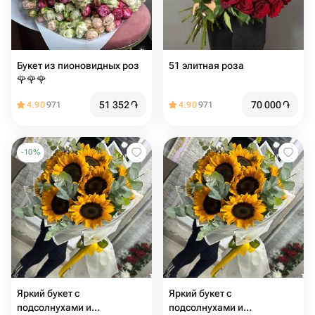
Букет из пионовидных роз
51 элитная роза
🌹🌹🌹
51 352
֏
70 000
֏
4.90
971
4.90
971
-
10
%
Яркий букет с
Яркий букет с
подсолнухами и
подсолнухами и