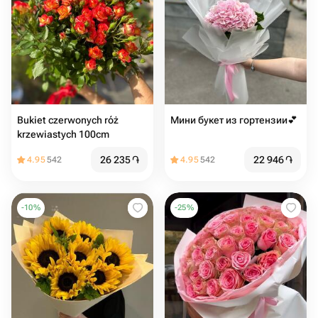
Bukiet czerwonych róż
Мини букет из гортензии💕
krzewiastych 100cm
26 235
֏
22 946
֏
4.95
542
4.95
542
-
10
%
-
25
%