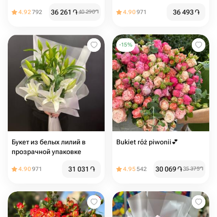
эвкалиптом
эвкалиптом
36 261
֏
36 493
֏
4.92
792
40 290
֏
4.90
971
-
15
%
Букет из белых лилий в
Bukiet róż piwonii💕
прозрачной упаковке
31 031
֏
30 069
֏
4.90
971
4.95
542
35 375
֏