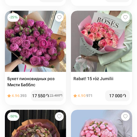
-
25
%
Букет пионовидных роз
Rabat! 15 róż Jumilii
Мисти Бабблс
17 550
֏
17 000
֏
4.96
393
23 400
֏
4.90
971
-
50
%