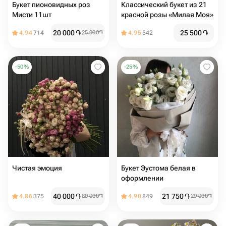
Букет пионовидных роз
Классический букет из 21
Мисти 11шт
красной розы «Милая Моя»
20 000
֏
25 500
֏
4.94
714
25 000
֏
4.95
542
-
50
%
-
25
%
Чистая эмоция
Букет Эустома белая в
оформлении
40 000
֏
21 750
֏
4.86
375
80 000
֏
4.90
849
29 000
֏