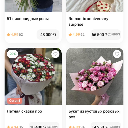
51 пионовидные розы
Romantic anniversary
surprise
48 000
֏
66 500
֏
4.99
62
4.99
62
70 000
֏
-
20
%
Ostatni
Летная сказка про
Букет из кустовых розовых
роз
10 400
֏
14 250
֏
4.94
361
13 000
֏
4.93
94
15 000
֏