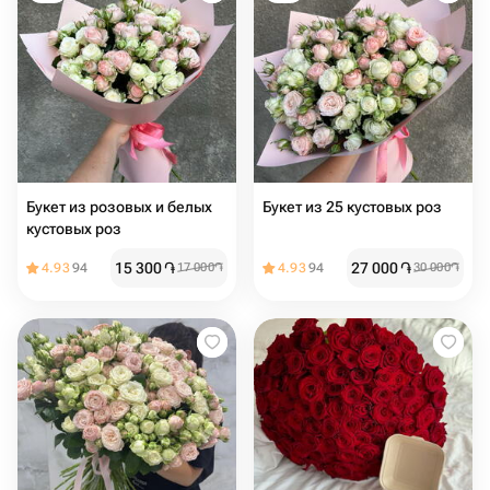
Букет из розовых и белых
Букет из 25 кустовых роз
кустовых роз
15 300
֏
27 000
֏
4.93
94
17 000
֏
4.93
94
30 000
֏