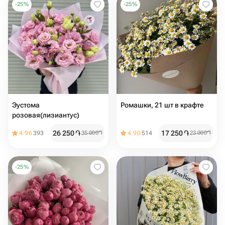
-
25
%
-
25
%
Эустома
Ромашки, 21 шт в крафте
розовая(лизиантус)
26 250
֏
17 250
֏
4.96
393
35 000
֏
4.90
514
23 000
֏
-
25
%