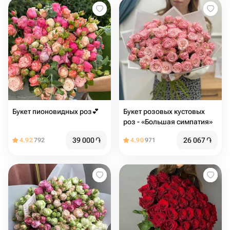
Букет пионовидных роз💕
Букет розовых кустовых
роз - «Большая симпатия»
39 000
֏
26 067
֏
4.92
792
4.90
971