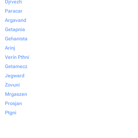
Djrvezh
Paracar
Argavand
Getapnia
Gehanista
Arinj
Verin Pthni
Getamecz
Jegward
Zovuni
Mrgaszen
Prosjan
Ptgni