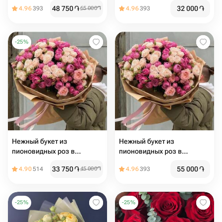
Размер М
48 750
֏
32 000
֏
4.96
393
65 000
֏
4.96
393
-
25
%
Нежный букет из
Нежный букет из
пионовидных роз в
пионовидных роз в
розовых тонах
розовых тонах
33 750
֏
55 000
֏
4.90
514
45 000
֏
4.96
393
-
25
%
-
25
%