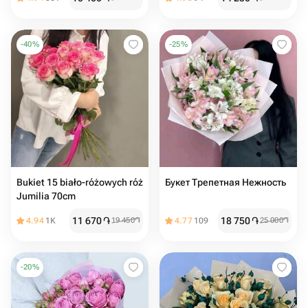
-
40
%
-
25
%
Bukiet 15 biało-różowych róż
Букет Трепетная Нежность
Jumilia 70cm
11 670
֏
18 750
֏
4.94
1K
19 450
֏
4.77
109
25 000
֏
-
20
%