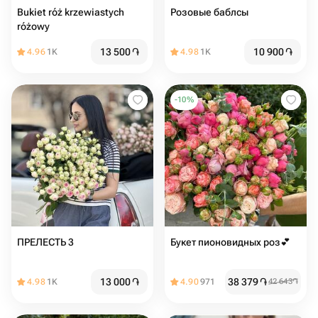
Bukiet róż krzewiastych
Розовые баблсы
różowy
13 500
֏
10 900
֏
4.96
1K
4.98
1K
-
10
%
ПРЕЛЕСТЬ 3
Букет пионовидных роз💕
13 000
֏
38 379
֏
4.98
1K
4.90
971
42 643
֏