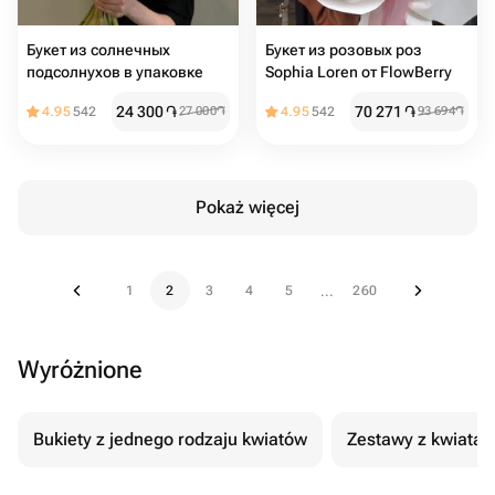
Букет из солнечных
Букет из розовых роз
подсолнухов в упаковке
Sophia Loren от FlowBerry
24 300
֏
70 271
֏
4.95
542
27 000
֏
4.95
542
93 694
֏
Pokaż więcej
1
2
3
4
5
260
...
Wyróżnione
Bukiety z jednego rodzaju kwiatów
Zestawy z kwiatam