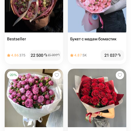
Bestseller
Букет с мадам бомастик
22 500
֏
21 037
֏
4.86
375
45 000
֏
4.87
5K
-
20
%