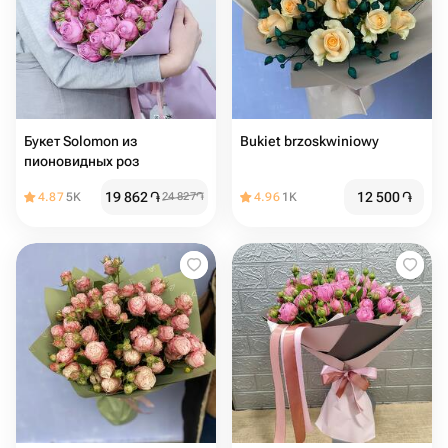
Букет Solomon из
Bukiet brzoskwiniowy
пионовидных роз
19 862
֏
12 500
֏
4.87
5K
24 827
֏
4.96
1K