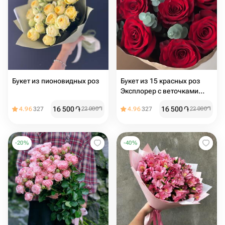
Букет из пионовидных роз
Букет из 15 красных роз
Эксплорер с веточками
эвкалипт
16 500
֏
16 500
֏
4.96
327
22 000
֏
4.96
327
22 000
֏
-
20
%
-
40
%