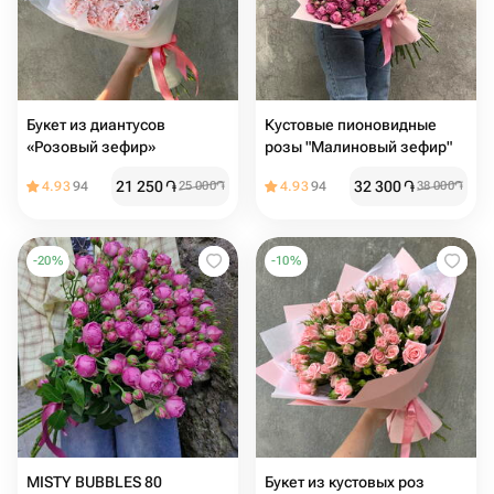
Букет из диантусов
Кустовые пионовидные
«Розовый зефир»
розы "Малиновый зефир"
21 250
֏
32 300
֏
4.93
94
25 000
֏
4.93
94
38 000
֏
-
20
%
-
10
%
MISTY BUBBLES 80
Букет из кустовых роз