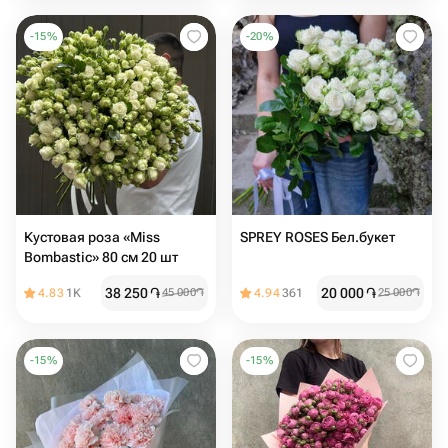
-
15
%
-
20
%
Кустовая роза «Miss
SPREY ROSES Бел.букет
Bombastic» 80 см 20 шт
38 250
֏
20 000
֏
4.83
1K
45 000
֏
4.94
361
25 000
֏
-
15
%
-
15
%