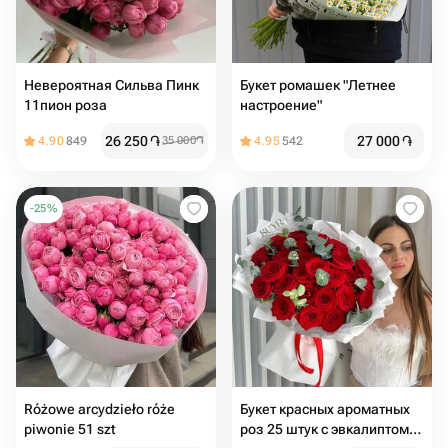
Невероятная Сильва Пинк
Букет ромашек "Летнее
11пион роза
настроение"
26 250
֏
27 000
֏
4.90
849
35 000
֏
4.95
542
-
25
%
Różowe arcydzieło róże
Букет красных ароматных
piwonie 51 szt
роз 25 штук с эвкалиптом🌿