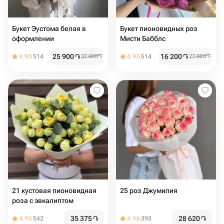
Букет Эустома белая в
Букет пионовидных роз
оформлении
Мисти Бабблс
25 900
֏
16 200
֏
4.90
514
37 000
֏
4.90
514
27 000
֏
21 кустовая пионовидная
25 роз Джумилия
роза с эвкалиптом
35 375
֏
28 620
֏
4.95
542
4.96
393