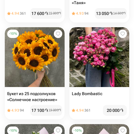
«Таня»
17 600
֏
13 050
֏
4.94
361
22 000
֏
4.93
94
14 500
֏
-
10
%
Букет из 25 подсолнухов
Lady Bombastic
«Солнечное настроение»
17 100
֏
20 000
֏
4.93
94
19 000
֏
4.94
361
-
10
%
-
10
%