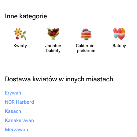
Inne kategorie
Kwiaty
Jadalne
Cukiernie i
Balony
bukiety
piekarnie
Dostawa kwiatów w innych miastach
Erywań
NOR Harberd
Kasach
Kanakeravan
Merzawan