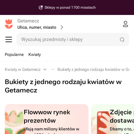
Sklepy w ponad 1700 miastach
Getamecz
Ulica, numer, miasto
Wyszukaj przedmioty i sklepy
Popularne
Kwiaty
Kwiaty w Getamecz
Bukiety z jednego rodzaju kwiatów w Ge
Bukiety z jednego rodzaju kwiatów w
Getamecz
Flowwow rynek
Zdjęcie
prezentów
dostaw
Ufają nam miliony klientów w
Dbamy o to, 