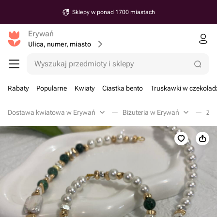
Sklepy w ponad 1700 miastach
Erywań
Ulica, numer, miasto
Wyszukaj przedmioty i sklepy
Rabaty
Popularne
Kwiaty
Ciastka bento
Truskawki w czekolad
Dostawa kwiatowa w Erywań
Biżuteria w Erywań
Zes