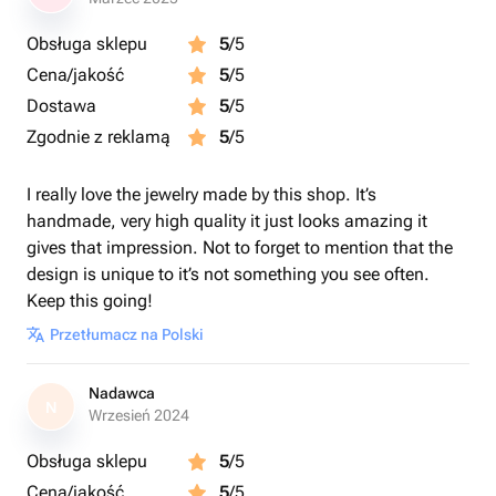
Obsługa sklepu
5
/5
Cena/jakość
5
/5
Dostawa
5
/5
Zgodnie z reklamą
5
/5
I really love the jewelry made by this shop. It’s
handmade, very high quality it just looks amazing it
gives that impression. Not to forget to mention that the
design is unique to it’s not something you see often.
Keep this going!
Przetłumacz na Polski
Nadawca
N
Wrzesień 2024
Obsługa sklepu
5
/5
Cena/jakość
5
/5