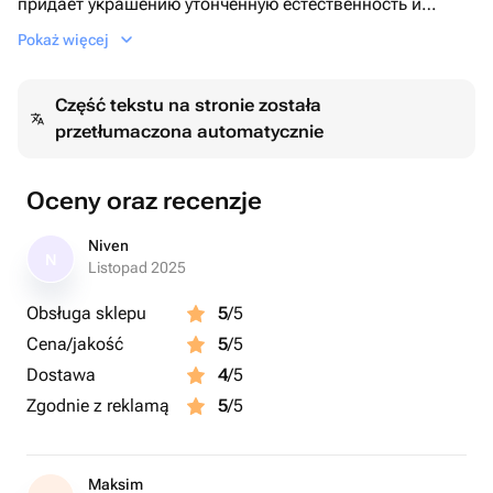
придаёт украшению утончённую естественность и
уникальную форму, малахит добавляет насыщенный
Pokaż więcej
зелёный акцент с характерными узорами, а Майорика
и гематит создают гармонию текстур и сияния.
Część tekstu na stronie została
Колье и браслет завершены серебряными замками с
przetłumaczona automatycznie
позолотой, которые подчеркивают премиальность
изделия и добавляют теплый золотистый штрих.
Комплект смотрится элегантно, современно и
Oceny oraz recenzje
идеально подходит как для повседневной носки, так и
для особых событий. Это украшение, которое
Niven
N
подчеркивает индивидуальность и утончённый вкус
Listopad 2025
своей обладательницы.
Obsługa sklepu
5
/5
Cena/jakość
5
/5
Dostawa
4
/5
Zgodnie z reklamą
5
/5
Maksim