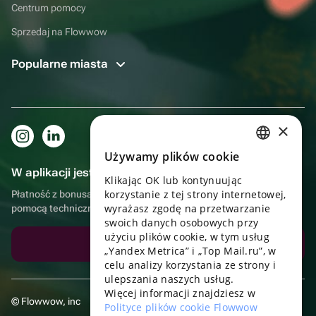
Centrum pomocy
Sprzedaj na Flowwow
Popularne miasta
×
Używamy plików cookie
RUSSIAN
W aplikacji jest to jeszcze wygodniejsze!
Klikając OK lub kontynuując
ENGLISH
korzystanie z tej strony internetowej,
Płatność z bonusami, samodzielna dostawa, wygodny czat z
UKRAINIAN
wyrażasz zgodę na przetwarzanie
pomocą techniczną
swoich danych osobowych przy
PORTUGUESE
użyciu plików cookie, w tym usług
Pobierz aplikację
„Yandex Metrica” i „Top Mail.ru”, w
SPANISH
celu analizy korzystania ze strony i
ulepszania naszych usług.
HUNGARIAN
Więcej informacji znajdziesz w
© Flowwow, inc
ITALIAN
Polityce plików cookie Flowwow