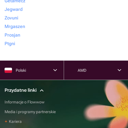
Getamecz
Jegward
Zovuni
Mrgaszen
Prosjan
Ptgni
Polski
AMD
Przydatne linki
Informacje o Flowwow
Media i programy partnerskie
Kariera