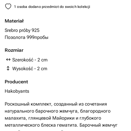
1 osoba dodano przedmiot do swoich kolekcji
Materiał
Srebro próby 925
Позолота 999пробы
Rozmiar
Szerokość - 2 cm
Wysokość - 2 cm
Producent
Hakobyants
Роскошный комплект, созданный из сочетания
натурального барочного жемчуга, благородного
малахита, глянцевой Майорики и глубокого
металлического блеска гематита. Барочный жемчуг