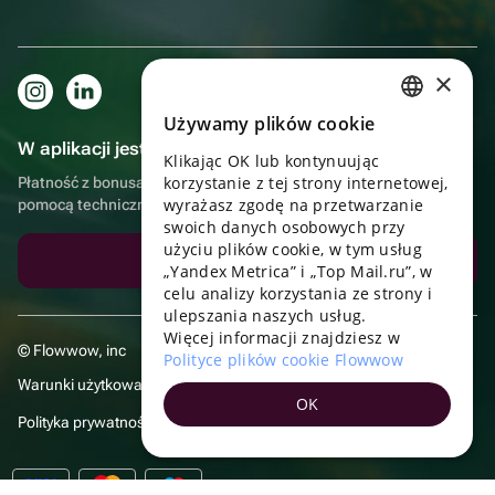
×
Używamy plików cookie
RUSSIAN
W aplikacji jest to jeszcze wygodniejsze!
Klikając OK lub kontynuując
ENGLISH
korzystanie z tej strony internetowej,
Płatność z bonusami, samodzielna dostawa, wygodny czat z
UKRAINIAN
wyrażasz zgodę na przetwarzanie
pomocą techniczną
swoich danych osobowych przy
PORTUGUESE
użyciu plików cookie, w tym usług
Pobierz aplikację
„Yandex Metrica” i „Top Mail.ru”, w
SPANISH
celu analizy korzystania ze strony i
ulepszania naszych usług.
HUNGARIAN
Więcej informacji znajdziesz w
© Flowwow, inc
ITALIAN
Polityce plików cookie Flowwow
Warunki użytkowania
FRENCH
OK
Polityka prywatności
TURKISH
GERMAN