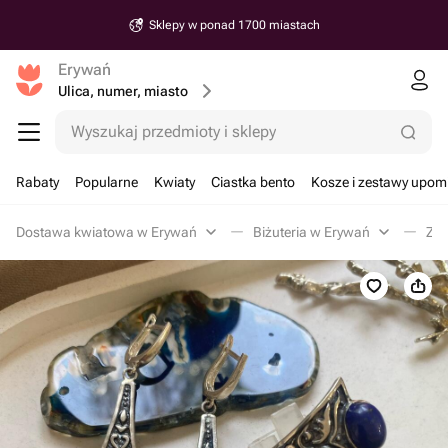
Sklepy w ponad 1700 miastach
Erywań
Ulica, numer, miasto
Wyszukaj przedmioty i sklepy
Rabaty
Popularne
Kwiaty
Ciastka bento
Kosze i zestawy upo
Dostawa kwiatowa w Erywań
Biżuteria w Erywań
Zes