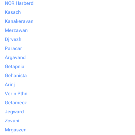
NOR Harberd
Kasach
Kanakeravan
Merzawan
Djrvezh
Paracar
Argavand
Getapnia
Gehanista
Arinj
Verin Pthni
Getamecz
Jegward
Zovuni
Mrgaszen