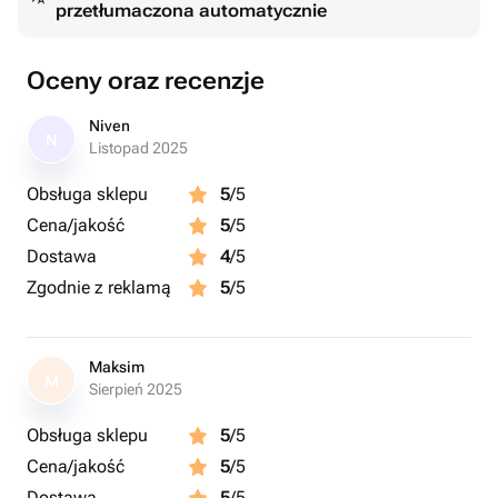
przetłumaczona automatycznie
Oceny oraz recenzje
Niven
N
Listopad 2025
Obsługa sklepu
5
/5
Cena/jakość
5
/5
Dostawa
4
/5
Zgodnie z reklamą
5
/5
Maksim
M
Sierpień 2025
Obsługa sklepu
5
/5
Cena/jakość
5
/5
Dostawa
5
/5