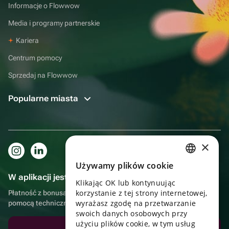
Informacje o Flowwow
Media i programy partnerskie
Kariera
Centrum pomocy
Sprzedaj na Flowwow
Popularne miasta
×
Używamy plików cookie
RUSSIAN
W aplikacji jest to jeszcze wygodniejsze!
Klikając OK lub kontynuując
ENGLISH
korzystanie z tej strony internetowej,
Płatność z bonusami, samodzielna dostawa, wygodny czat z
UKRAINIAN
wyrażasz zgodę na przetwarzanie
pomocą techniczną
swoich danych osobowych przy
PORTUGUESE
użyciu plików cookie, w tym usług
Pobierz aplikację