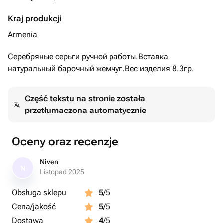
Kraj produkcji
Armenia
Серебряные серьги ручной работы.Вставка
натуральный барочный жемчуг.Вес изделия 8.3гр.
Część tekstu na stronie została
przetłumaczona automatycznie
Oceny oraz recenzje
Niven
N
Listopad 2025
Obsługa sklepu
5
/5
Cena/jakość
5
/5
Dostawa
4
/5