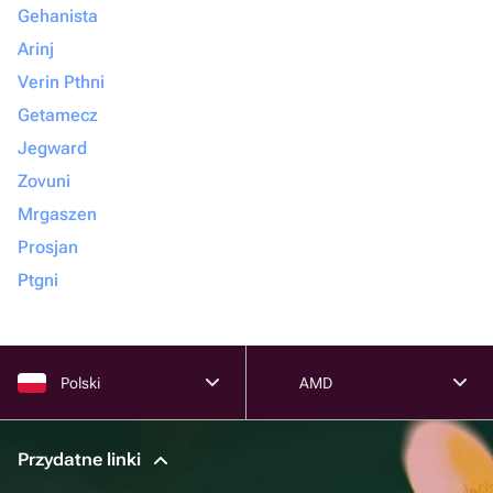
Gehanista
Arinj
Verin Pthni
Getamecz
Jegward
Zovuni
Mrgaszen
Prosjan
Ptgni
Polski
AMD
Przydatne linki