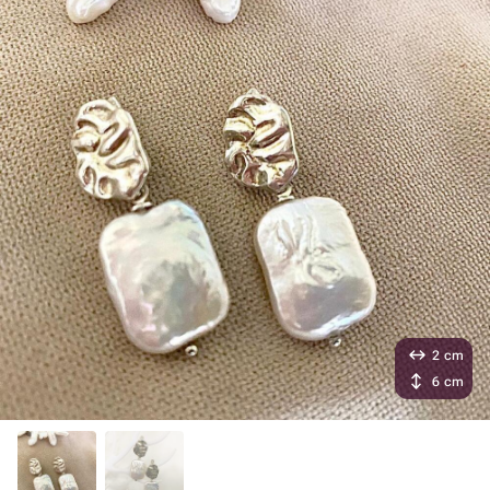
2 cm
6 cm