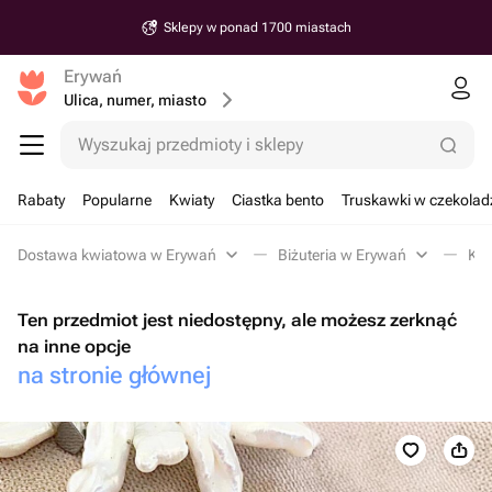
Sklepy w ponad 1700 miastach
Erywań
Ulica, numer, miasto
Wyszukaj przedmioty i sklepy
Rabaty
Popularne
Kwiaty
Ciastka bento
Truskawki w czekolad
Dostawa kwiatowa w Erywań
Biżuteria w Erywań
Kol
Ten przedmiot jest niedostępny, ale możesz zerknąć
na inne opcje
na stronie głównej