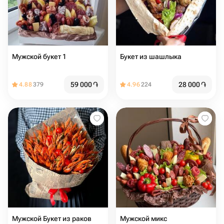
Мужской букет 1
Букет из шашлыка
59 000
֏
28 000
֏
4.88
379
4.96
224
Мужской Букет из раков
Мужской микс