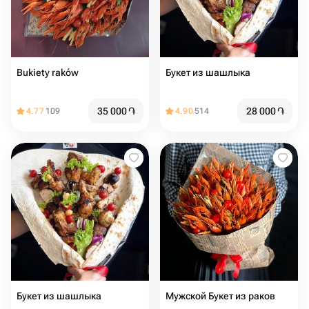
Bukiety raków
Букет из шашлыка
35 000
֏
28 000
֏
4.77
109
4.90
514
Букет из шашлыка
Мужской Букет из раков