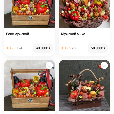
Бокс мужской
Мужской микс
49 000
֏
58 000
֏
4.68
124
4.89
295