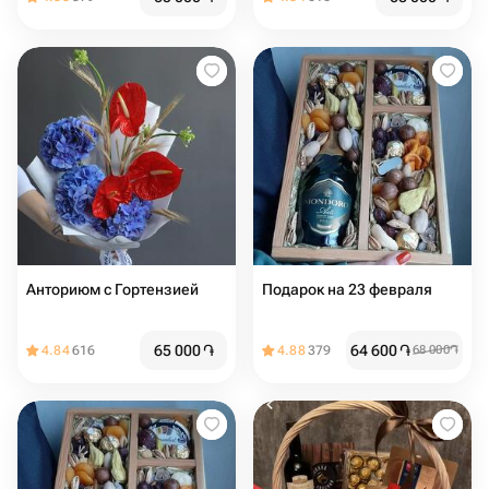
Анториюм с Гортензией
Подарок на 23 февраля
65 000
֏
64 600
֏
4.84
616
4.88
379
68 000
֏