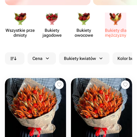
Wszystkie prze​
Bukiety
Bukiety
Bukiety dla
Sł
dmioty
jagodowe
owocowe
mężczyzny
Cena
Bukiety kwiatów
Kolor buk