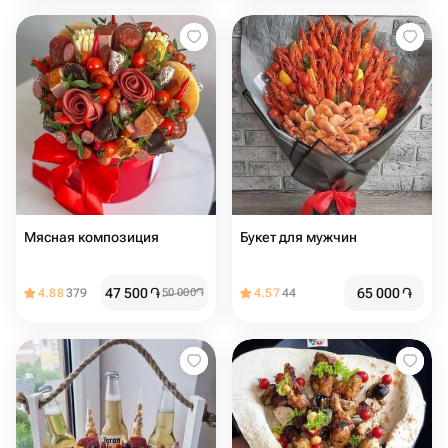
Мясная композиция
Букет для мужчин
47 500
֏
65 000
֏
4.88
379
50 000
֏
4.57
44