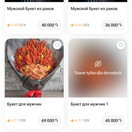
Мужской Букет из раков
Мужской Букет из раков
40 000
֏
36 000
֏
4.90
514
4.96
393
Towar tylko dla dorosłych
Букет для мужчин
Букет для мужчин 1
69 000
֏
45 000
֏
4.77
109
4.77
109