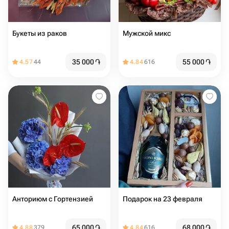
Букеты из раков
Мужской микс
35 000
֏
55 000
֏
4.57
44
4.84
616
Анториюм с Гортензией
Подарок на 23 февраля
65 000
֏
68 000
֏
4.88
379
4.84
616