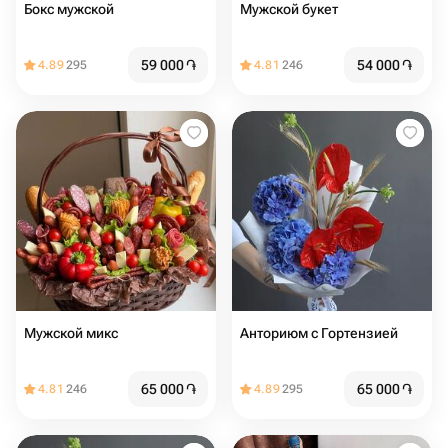
Бокс мужской
Мужской букет
59 000
֏
54 000
֏
4.89
295
4.81
246
Мужской микс
Анториюм с Гортензией
65 000
֏
65 000
֏
4.81
246
4.89
295