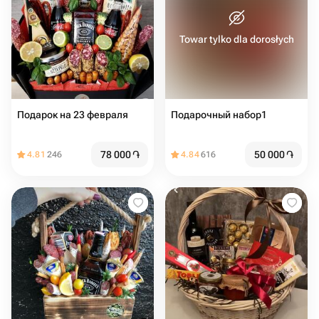
Towar tylko dla dorosłych
Подарок на 23 февраля
Подарочный набор1
78 000
֏
50 000
֏
4.81
246
4.84
616