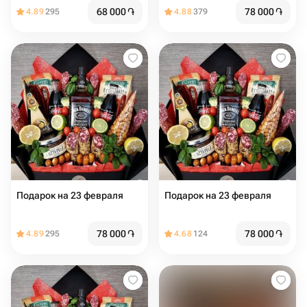
68 000
֏
78 000
֏
4.89
295
4.88
379
Подарок на 23 февраля
Подарок на 23 февраля
78 000
֏
78 000
֏
4.89
295
4.68
124