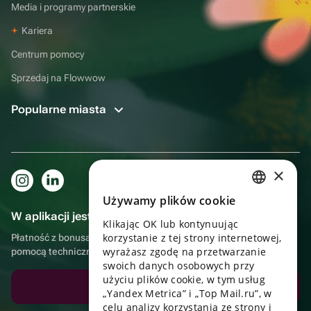
Media i programy partnerskie
Kariera
Centrum pomocy
Sprzedaj na Flowwow
Popularne miasta
×
Używamy plików cookie
RUSSIAN
W aplikacji jest to jeszcze wygodniejsze!
Klikając OK lub kontynuując
ENGLISH
korzystanie z tej strony internetowej,
Płatność z bonusami, samodzielna dostawa, wygodny czat z
UKRAINIAN
wyrażasz zgodę na przetwarzanie
pomocą techniczną
swoich danych osobowych przy
PORTUGUESE
użyciu plików cookie, w tym usług
Pobierz aplikację
„Yandex Metrica” i „Top Mail.ru”, w
SPANISH
celu analizy korzystania ze strony i