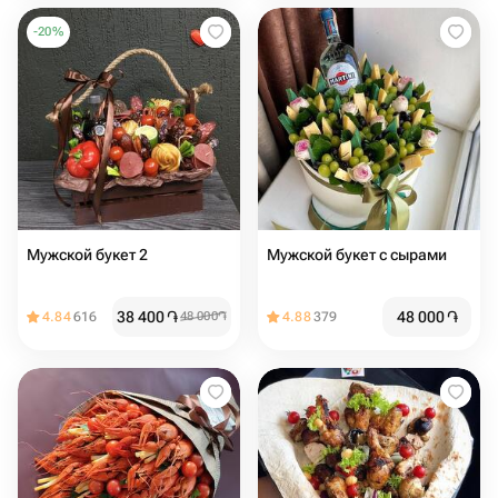
-
20
%
Мужской букет 2
Мужской букет с сырами
38 400
֏
48 000
֏
4.84
616
48 000
֏
4.88
379