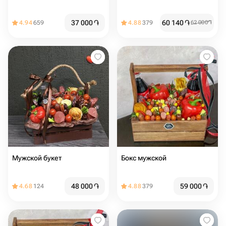
37 000
֏
60 140
֏
4.94
659
4.88
379
62 000
֏
Мужской букет
Бокс мужской
48 000
֏
59 000
֏
4.68
124
4.88
379