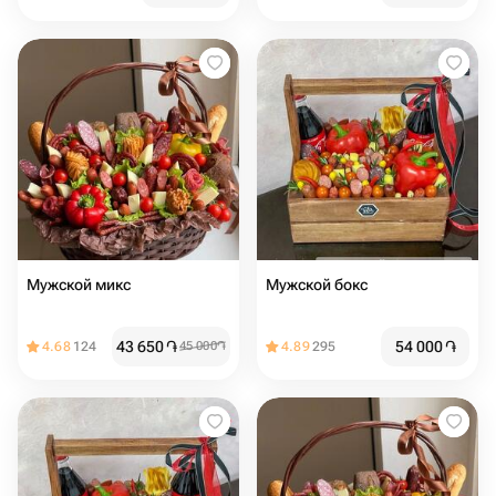
Мужской микс
Мужской бокс
43 650
֏
54 000
֏
4.68
124
45 000
֏
4.89
295