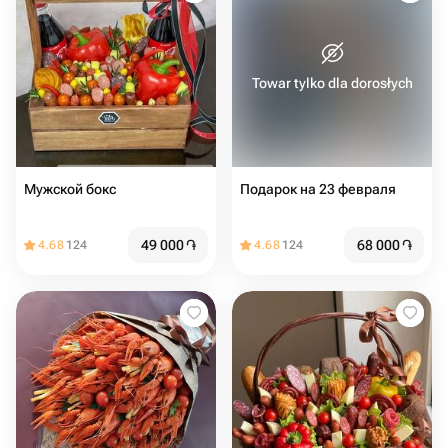
Towar tylko dla dorosłych
Мужской бокс
Подарок на 23 февраля
49 000
֏
68 000
֏
4.68
124
4.68
124