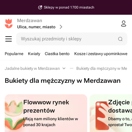
Sklepy w ponad 1700 miastach
Merdzawan
Ulica, numer, miasto
Wyszukaj przedmioty i sklepy
Popularne
Kwiaty
Ciastka bento
Kosze i zestawy upominkowe
Jadalne bukiety w Merdzawan
Bukiety dla mężczyzny w Mer
Bukiety dla mężczyzny w Merdzawan
Flowwow rynek
Zdjęcie
prezentów
dostaw
Ufają nam miliony klientów w
Dbamy o to, 
ponad 30 krajach
sprostał Tw