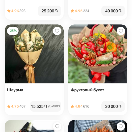
25 200
֏
40 000
֏
4.96
393
4.96
224
-
25
%
Шаурма
Фруктовый букет
15 525
֏
30 000
֏
4.75
407
20 700
֏
4.84
616