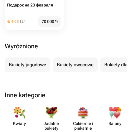
Подарок на 23 февраля
70 000
֏
4.68
124
Wyróżnione
Bukiety jagodowe
Bukiety owocowe
Bukiety dla 
Inne kategorie
Kwiaty
Jadalne
Cukiernie i
Balony
bukiety
piekarnie