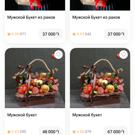
Мужской Букет из раков
Мужской Букет из раков
37 000
֏
37 000
֏
4.90
971
4.95
542
Мужской букет
Мужской букет
48 000
֏
67 000
֏
4.89
295
4.88
379