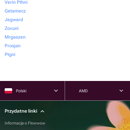
Verin Pthni
Getamecz
Jegward
Zovuni
Mrgaszen
Prosjan
Ptgni
Polski
AMD
Przydatne linki
Informacje o Flowwow