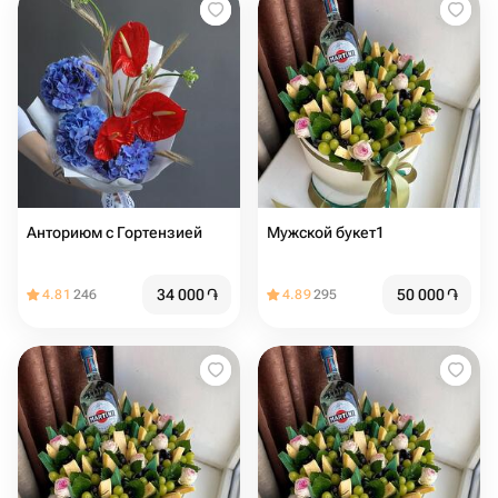
Анториюм с Гортензией
Мужской букет1
34 000
֏
50 000
֏
4.81
246
4.89
295