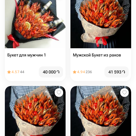
Букет для мужчин 1
Мужской Букет из раков
40 000
֏
41 593
֏
4.57
44
4.94
236