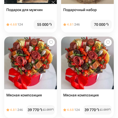
Подарок для мужчин
Подарочный набор
55 000
֏
70 000
֏
4.68
124
4.81
246
Мясная композиция
Мясная композиция
39 770
֏
39 770
֏
4.81
246
41 000
֏
4.68
124
41 000
֏