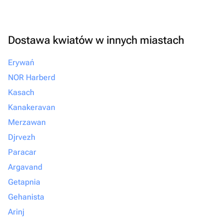
Dostawa kwiatów w innych miastach
Erywań
NOR Harberd
Kasach
Kanakeravan
Merzawan
Djrvezh
Paracar
Argavand
Getapnia
Gehanista
Arinj