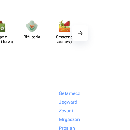
py z
Biżuteria
Smaczne
Wystrój
Akce
 i kawą
zestawy
Getamecz
Jegward
Zovuni
Mrgaszen
Prosjan