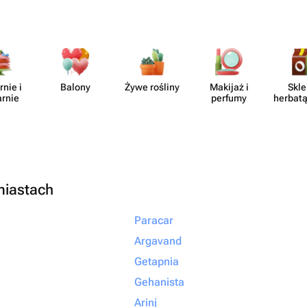
rnie i
Balony
Żywe rośliny
Makijaż i
Skle
arnie
perfumy
herbatą
miastach
Paracar
Argavand
Getapnia
Gehanista
Arinj