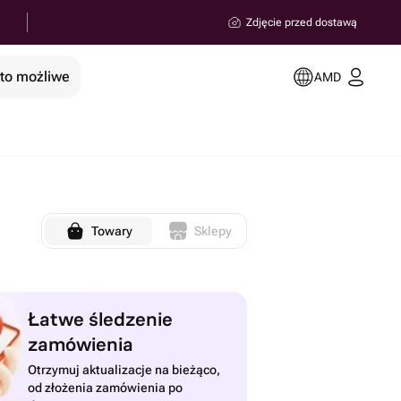
Zdjęcie przed dostawą
 to możliwe
AMD
n
Towary
Sklepy
Łatwe śledzenie
zamówienia
Otrzymuj aktualizacje na bieżąco,
od złożenia zamówienia po