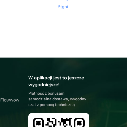
Ptgni
W aplikacji jest to jeszcze
wygodniejsze!
Płatność z bonusami,
samodzielna dostawa, wygodny
a Flowwow
czat z pomocą techniczną