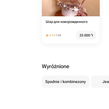
Шар для новорожденного
25 000
֏
4.94
149
Wyróżnione
Spodnie i kombinezony
Jea