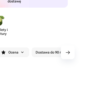
dostawę
ety i
itury
Ocena
Dostawa do 90 minut
Rabaty