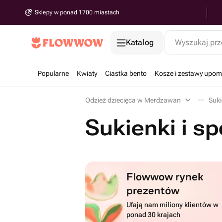
Sklepy w ponad 1700 miastach
Katalog
Wyszukaj prz
Popularne
Kwiaty
Ciastka bento
Kosze i zestawy upo
Odzież dziecięca w Merdzawan
Suki
Sukienki i 
Flowwow rynek
prezentów
Ufają nam miliony klientów w
ponad 30 krajach