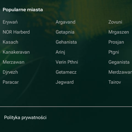
Popularne miasta
Erywań
Argavand
Zovuni
NOR Harberd
Getapnia
Mrgaszen
Kasach
Gehanista
Prosjan
Kanakeravan
Arinj
Ptgni
Merzawan
Verin Pthni
Geganista
Djrvezh
Getamecz
Merdzawa
Paracar
Jegward
Tairov
Polityka prywatności