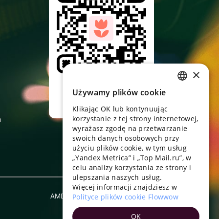
×
Skieruj aparat,
pobierz aplikację
Używamy plików cookie
RUSSIAN
Klikając OK lub kontynuując
ENGLISH
korzystanie z tej strony internetowej,
n
UKRAINIAN
wyrażasz zgodę na przetwarzanie
swoich danych osobowych przy
PORTUGUESE
użyciu plików cookie, w tym usług
„Yandex Metrica” i „Top Mail.ru”, w
SPANISH
celu analizy korzystania ze strony i
ulepszania naszych usług.
HUNGARIAN
Więcej informacji znajdziesz w
ITALIAN
AMD
Polityce plików cookie Flowwow
Polski
FRENCH
OK