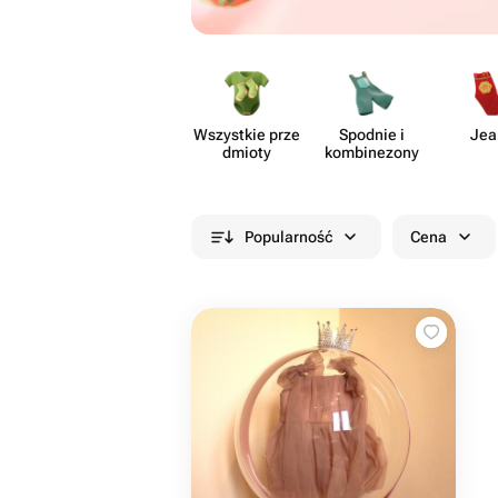
Wszystkie prze​
Spodnie i
Jea
dmioty
kombi​nezony
Popularność
Cena