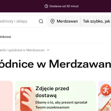
Dostawa od 30 minut
edmioty i sklepy
Merdzawan
Tak szybko, jak
minkowe
enki i spódnice w Merdzawan
spódnice w Merdzawa
Zdjęcie przed
dostawą
Dbamy o to, aby prezent sprostał
Twoim oczekiwaniom