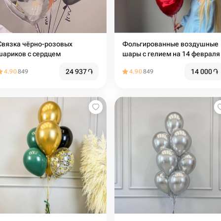
Связка чёрно-розовых
Фольгированные воздушные
шариков с сердцем
шары с гелием на 14 февраля
24 937
֏
14 000
֏
4.90
849
4.90
849