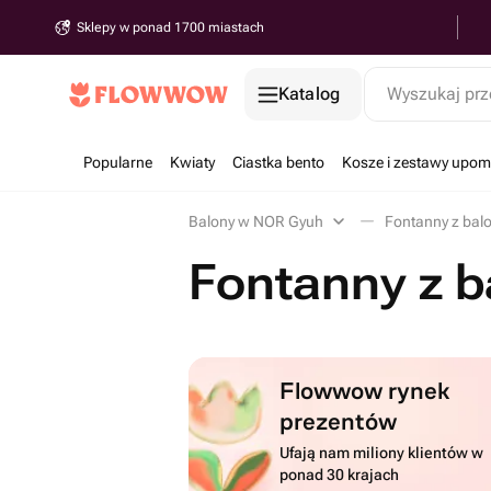
Sklepy w ponad 1700 miastach
Katalog
Wyszukaj prz
Popularne
Kwiaty
Ciastka bento
Kosze i zestawy upo
Balony w NOR Gyuh
Fontanny z ba
Fontanny z 
Flowwow rynek
prezentów
Ufają nam miliony klientów w
ponad 30 krajach