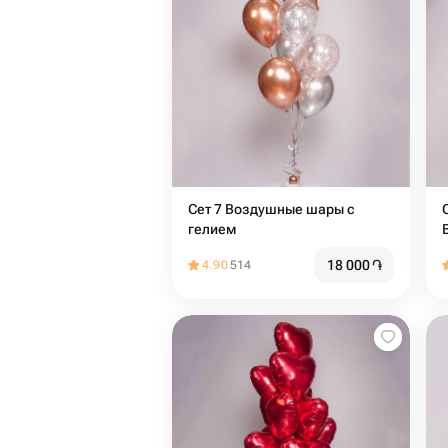
Сет 7 Воздушные шары с
гелием
18 000
֏
4.90
514