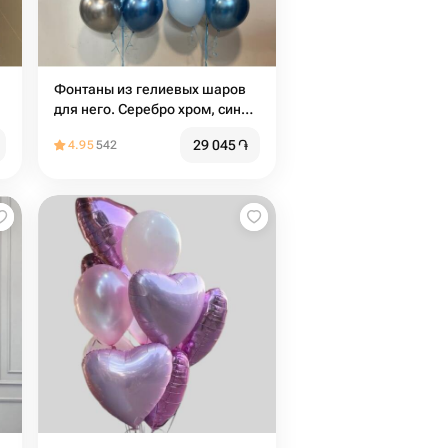
Фонтаны из гелиевых шаров
для него. Серебро хром, синий
хром, голубой пастель
29 045
֏
4.95
542