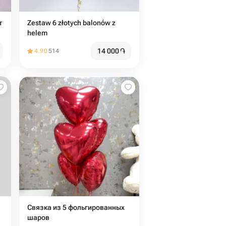
т
Zestaw 6 złotych balonów z
helem
14 000
֏
4.90
514
Связка из 5 фольгированных
шаров