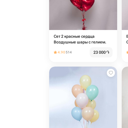
Сет 2 красные сердца
Воздушные шары с гелием.️️
23 000
֏
4.90
514