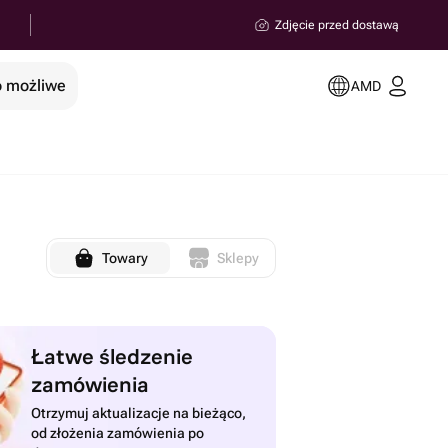
Zdjęcie przed dostawą
o możliwe
AMD
Towary
Sklepy
Łatwe śledzenie
zamówienia
Otrzymuj aktualizacje na bieżąco,
od złożenia zamówienia po