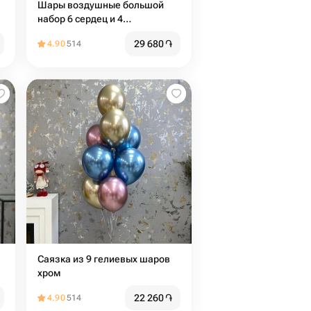
Шары воздушные большой
набор 6 сердец и 4
стандартных
29 680
֏
4.90
514
Саязка из 9 гелиевых шаров
хром
22 260
֏
4.90
514