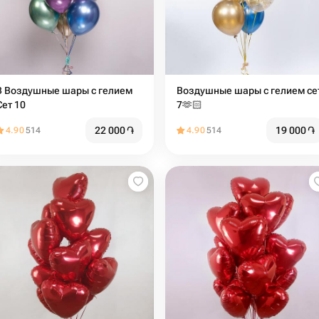
В Воздушные шары с гелием
Воздушные шары с гелием се
Сет 10
7🫶🏻
22 000
֏
19 000
֏
4.90
514
4.90
514