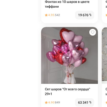
Фонтан из 10 шаров в цвете
тиффани
19 676
֏
4.95
542
Сет шаров "От всего сердца"
29+1
63 341
֏
4.90
849