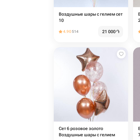
Воздушные шары с гелием сет
10
21 000
֏
4.90
514
Сет 6 розовое золото
Воздушные шары с гелием