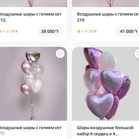
Воздушные шары с гелием сет
Воздушные шары с гелием се
215
219
38 000
֏
41 000
֏
4.90
514
4.90
514
Воздушные шары с гелием сет
Шары воздушные большой
7🤍
набор 6 сердец и 4