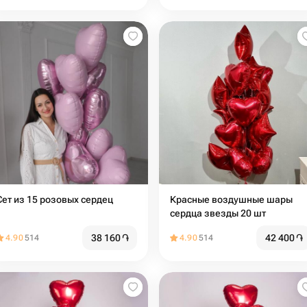
Сет из 15 розовых сердец
Красные воздушные шары
сердца звезды 20 шт
38 160
֏
42 400
֏
4.90
514
4.90
514