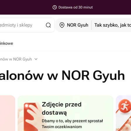
Dostawa od 30 minut
edmioty i sklepy
NOR Gyuh
Tak szybko, jak t
minkowe
lonów w NOR Gyuh
balonów w NOR Gyuh
Zdjęcie przed
dostawą
Dbamy o to, aby prezent sprostał
Twoim oczekiwaniom