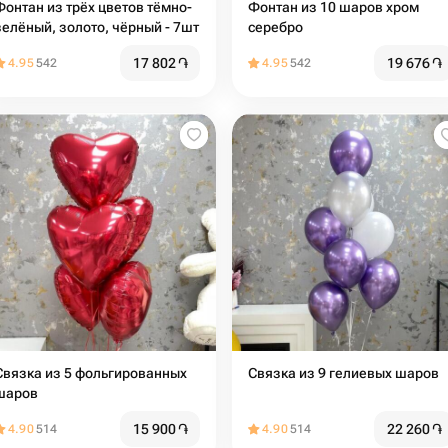
Фонтан из трёх цветов тёмно-
Фонтан из 10 шаров хром
зелёный, золото, чёрный - 7шт
серебро
17 802
֏
19 676
֏
4.95
542
4.95
542
Связка из 5 фольгированных
Связка из 9 гелиевых шаров
шаров
15 900
֏
22 260
֏
4.90
514
4.90
514