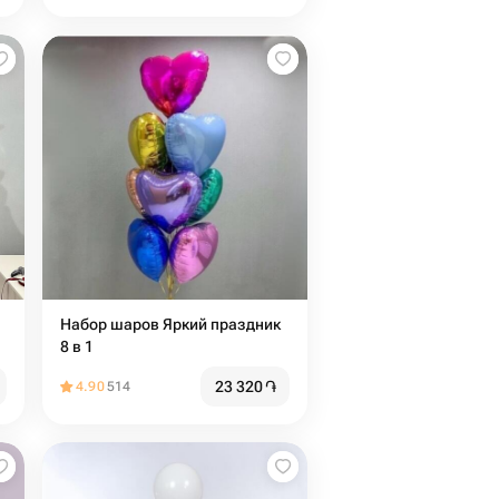
Набор шаров Яркий праздник
8 в 1
23 320
֏
4.90
514