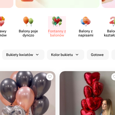
tawy
Balony poje​
Fontanny z
Balony z
Balo
onów
dynczo
balonów
napisami
kształc
Bukiety kwiatów
Kolor bukietu
Gotowe