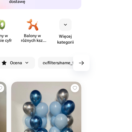
dostawę
ny w
Balony w
Więcej
ie cyfr
różnych kszt​
kategorii
ałtach
Ocena
cv/filters/name_fast_delivery
Rabaty