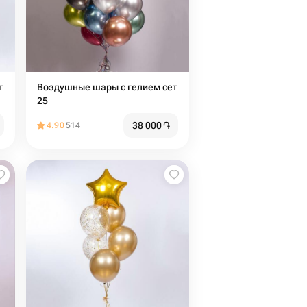
т
Воздушные шары с гелием сет
25
38 000
֏
4.90
514