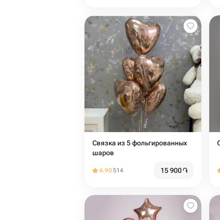
Связка из 5 фольгированных
шаров
15 900
֏
4.90
514