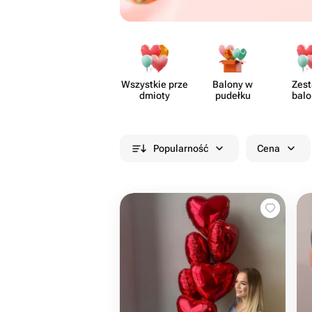
Wszystkie prze​
Balony w
Zes
dmioty
pudełku
bal
Popularność
Cena