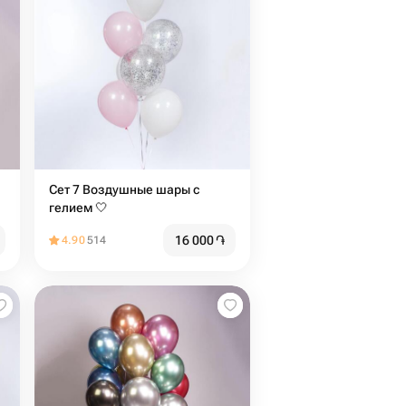
Сет 7 Воздушные шары с
гелием 🤍
16 000
֏
4.90
514