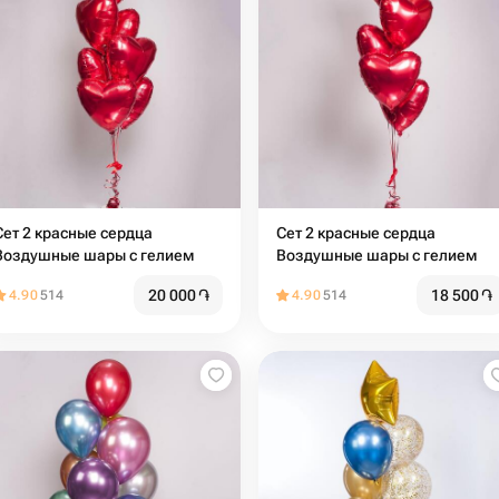
Сет 2 красные сердца
Сет 2 красные сердца
Воздушные шары с гелием
Воздушные шары с гелием ️
20 000
֏
18 500
֏
4.90
514
4.90
514