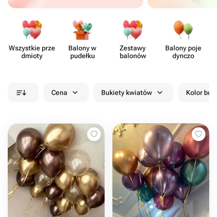
Wszystkie prze​
Balony w
Zestawy
Balony poje​
Ba
dmioty
pudełku
balonów
dynczo
Cena
Bukiety kwiatów
Kolor buk