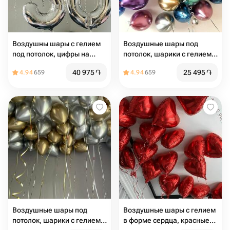
Воздушны шары с гелием
Воздушные шары под
под потолок, цифры на
потолок, шарики с гелием
выбор
под потолком в стиле
40 975
֏
25 495
֏
4.94
659
4.94
659
Pinterest хром 21 шт
Воздушные шары под
Воздушные шары с гелием
потолок, шарики с гелием
в форме сердца, красные