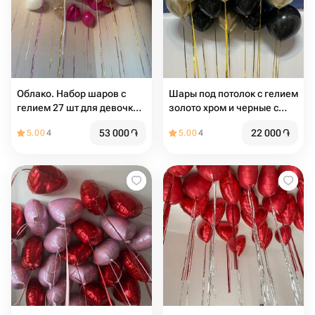
Облако. Набор шаров с
Шары под потолок с гелием
гелием 27 шт для девочки
золото хром и черные с
под потолок
дождиком 11 шт
53 000
֏
22 000
֏
5.00
4
5.00
4