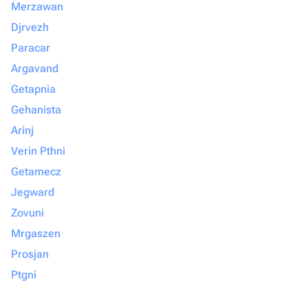
Merzawan
Djrvezh
Paracar
Argavand
Getapnia
Gehanista
Arinj
Verin Pthni
Getamecz
Jegward
Zovuni
Mrgaszen
Prosjan
Ptgni