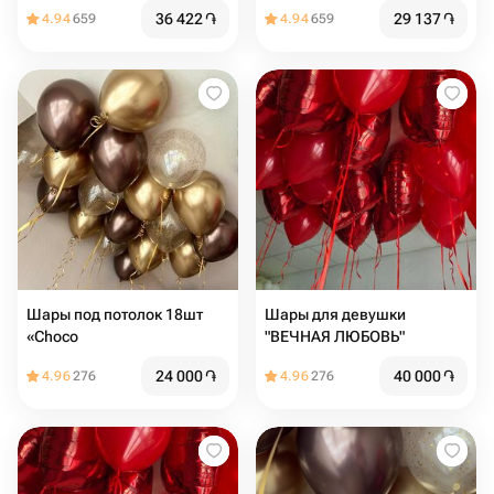
под потолком в стиле
сердца под потолок 20 шт
36 422
֏
29 137
֏
4.94
659
4.94
659
Pinterest, 31 шт серебро и
золото хром
Шары под потолок 18шт
Шары для девушки
«Choco
"ВЕЧНАЯ ЛЮБОВЬ"
24 000
֏
40 000
֏
4.96
276
4.96
276