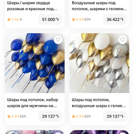
Шары / шарик сердца
Воздушные шары под
розовые и красные под
потолок, шарики с гелием
потолок
под потолком в стиле
51 000
֏
36 422
֏
5.00
4
4.94
659
Pinterest, фольгированные
сердца 23 шт с дождиком
Шары под потолок, набор
Шары под потолок,
шаров для мужчины на
воздушные шары с гелием,
день рождения 25 шт
белые шарики, золотистые
29 137
֏
29 137
֏
4.94
659
4.94
659
и серебристые шары 25 шт