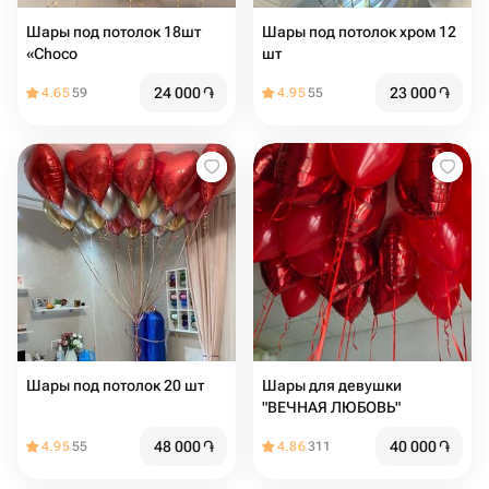
Шары под потолок 18шт
Шары под потолок хром 12
«Choco
шт
24 000
֏
23 000
֏
4.65
59
4.95
55
Шары под потолок 20 шт
Шары для девушки
"ВЕЧНАЯ ЛЮБОВЬ"
48 000
֏
40 000
֏
4.95
55
4.86
311