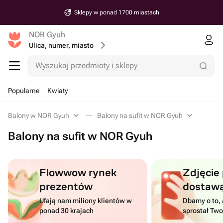
Sklepy w ponad 1700 miastach
NOR Gyuh
Ulica, numer, miasto
Wyszukaj przedmioty i sklepy
Popularne
Kwiaty
Balony w NOR Gyuh
Balony na sufit w NOR Gyuh
Balony na sufit w NOR Gyuh
Flowwow rynek
Zdjęcie
prezentów
dostaw
Ufają nam miliony klientów w
Dbamy o to, 
ponad 30 krajach
sprostał Tw