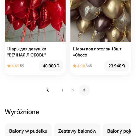
Шары для девушки
Шары под потолок 18шт
"ВЕЧНАЯ ЛЮБОВЬ"
«Choco
40 000
֏
23 940
֏
4.65
59
4.90
845
1
2
3
Wyróżnione
Balony w pudełku
Zestawy balonów
Balony poje