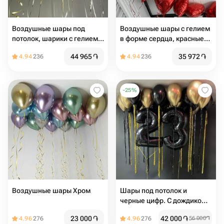
Воздушные шары под
Воздушные шары с гелием
потолок, шарики с гелием
в форме сердца, красные
под потолком в стиле
сердца под потолок 20 шт
44 965
֏
35 972
֏
4.94
236
4.94
236
Pinterest, 31 шт серебро и
золото хром
-
25
%
Воздушные шары Хром
Шары под потолок и
черные цифр. С дождиком,
хром золото и черные, на
23 000
֏
42 000
֏
4.96
276
4.96
276
56 000
֏
день рождения для мужчин