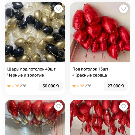
Шары под потолок 40шт.
Под потолок 15шт
Черные и золотые
«Красные сердца
50 000
֏
27 000
֏
4.96
276
4.96
276