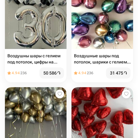
Воздушны шары с гелием
Воздушные шары под
под потолок, цифры на
потолок, шарики с гелием
выбор
под потолком в стиле
50 586
֏
31 475
֏
4.94
236
4.94
236
Pinterest хром 21 шт