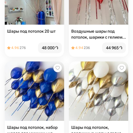
Шары под потолок 20 шт
Воздушные шары под
потолок, шарики с гелием
под потолком в стиле
48 000
֏
44 965
֏
4.96
276
4.94
236
Pinterest, фольгированные
сердца 23 шт с дождиком
Шары под потолок, набор
Шары под потолок,