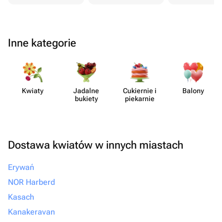
Inne kategorie
Kwiaty
Jadalne
Cukiernie i
Balony
bukiety
piekarnie
Dostawa kwiatów w innych miastach
Erywań
NOR Harberd
Kasach
Kanakeravan