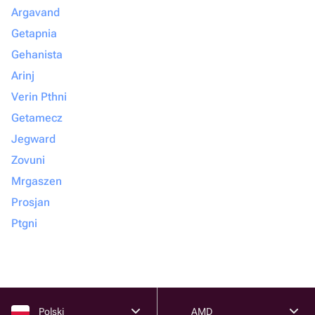
Argavand
Getapnia
Gehanista
Arinj
Verin Pthni
Getamecz
Jegward
Zovuni
Mrgaszen
Prosjan
Ptgni
Polski
AMD