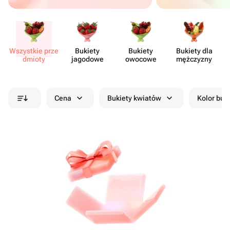
Wszystkie prze​
Bukiety
Bukiety
Bukiety dla
Sł
dmioty
jagodowe
owocowe
mężczyzny
Cena
Bukiety kwiatów
Kolor buk