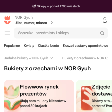
Sklepy w ponad 1700 miastach
NOR Gyuh
Ulica, numer, miasto
Wyszukaj przedmioty i sklepy
Popularne
Kwiaty
Ciastka bento
Kosze i zestawy upominkowe
Jadalne bukiety w NOR Gyuh
Bukiety z orzechami w NOR Gyu
Bukiety z orzechami w NOR Gyuh
Flowwow rynek
Zdjęcie
prezentów
dostaw
Ufają nam miliony klientów w
Dbamy o to, 
ponad 30 krajach
sprostał Tw