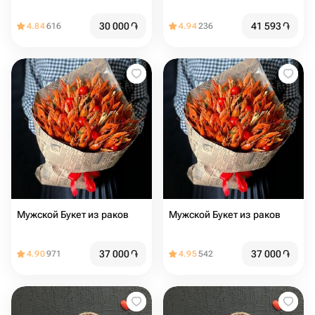
30 000
֏
41 593
֏
4.84
616
4.94
236
Мужской Букет из раков
Мужской Букет из раков
37 000
֏
37 000
֏
4.90
971
4.95
542