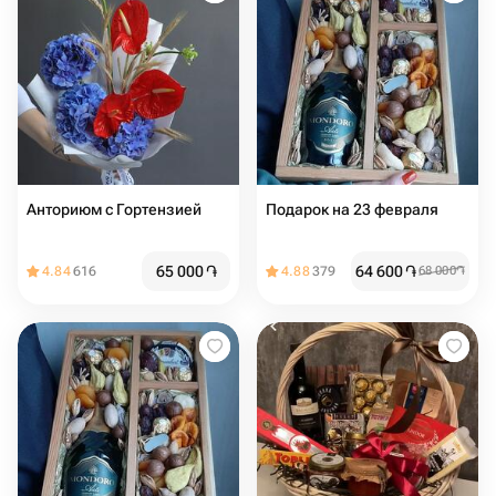
Анториюм с Гортензией
Подарок на 23 февраля
65 000
֏
64 600
֏
4.84
616
4.88
379
68 000
֏