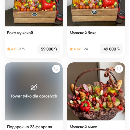
Бокс мужской
Мужской бокс
59 000
֏
49 000
֏
4.88
379
4.68
124
Towar tylko dla dorosłych
Подарок на 23 февраля
Мужской микс