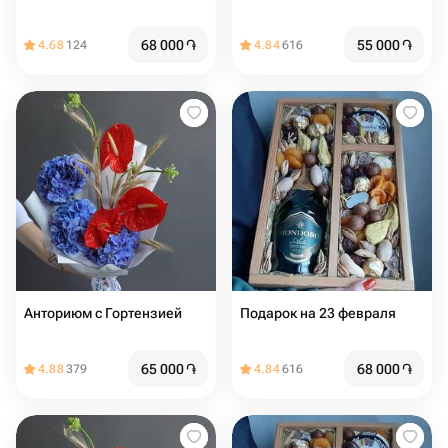
68 000
֏
55 000
֏
4.68
124
4.84
616
Анториюм с Гортензией
Подарок на 23 февраля
65 000
֏
68 000
֏
4.88
379
4.84
616