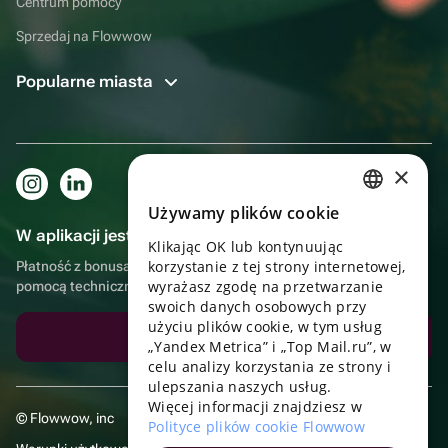
Centrum pomocy
Sprzedaj na Flowwow
Popularne miasta
×
Używamy plików cookie
RUSSIAN
W aplikacji jest to jeszcze wygodniejsze!
Klikając OK lub kontynuując
ENGLISH
korzystanie z tej strony internetowej,
Płatność z bonusami, samodzielna dostawa, wygodny czat z
UKRAINIAN
wyrażasz zgodę na przetwarzanie
pomocą techniczną
swoich danych osobowych przy
PORTUGUESE
użyciu plików cookie, w tym usług
Pobierz aplikację
„Yandex Metrica” i „Top Mail.ru”, w
SPANISH
celu analizy korzystania ze strony i
ulepszania naszych usług.
HUNGARIAN
Więcej informacji znajdziesz w
© Flowwow, inc
ITALIAN
Polityce plików cookie Flowwow