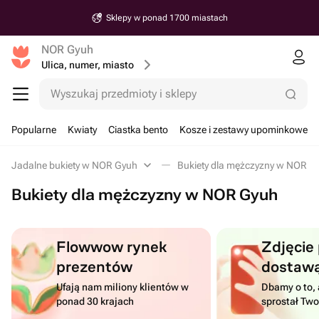
Sklepy w ponad 1700 miastach
NOR Gyuh
Ulica, numer, miasto
Wyszukaj przedmioty i sklepy
Popularne
Kwiaty
Ciastka bento
Kosze i zestawy upominkowe
Jadalne bukiety w NOR Gyuh
Bukiety dla mężczyzny w NOR G
Bukiety dla mężczyzny w NOR Gyuh
Flowwow rynek
Zdjęcie
prezentów
dostaw
Ufają nam miliony klientów w
Dbamy o to, 
ponad 30 krajach
sprostał Tw