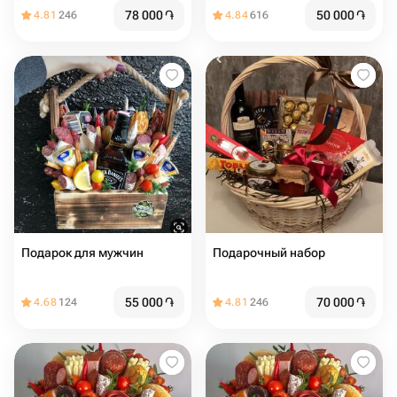
78 000
֏
50 000
֏
4.81
246
4.84
616
Подарок для мужчин
Подарочный набор
55 000
֏
70 000
֏
4.68
124
4.81
246