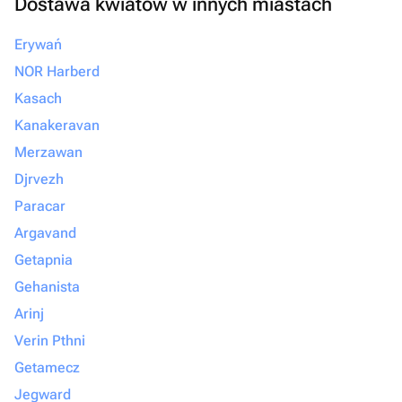
Dostawa kwiatów w innych miastach
Erywań
NOR Harberd
Kasach
Kanakeravan
Merzawan
Djrvezh
Paracar
Argavand
Getapnia
Gehanista
Arinj
Verin Pthni
Getamecz
Jegward