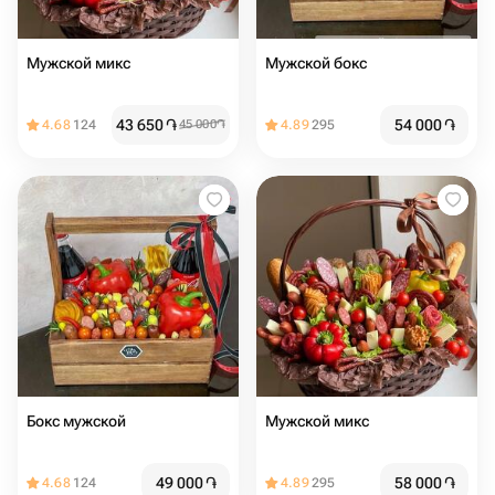
Мужской микс
Мужской бокс
43 650
֏
54 000
֏
4.68
124
45 000
֏
4.89
295
Бокс мужской
Мужской микс
49 000
֏
58 000
֏
4.68
124
4.89
295