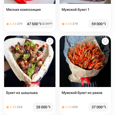
Мясная композиция
Мужской букет 1
47 500
֏
59 000
֏
4.88
379
50 000
֏
4.88
379
Букет из шашлыка
Мужской Букет из раков
28 000
֏
37 000
֏
4.96
224
4.94
659