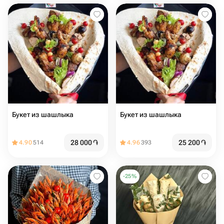
Букет из шашлыка
Букет из шашлыка
28 000
֏
25 200
֏
4.90
514
4.96
393
-
25
%