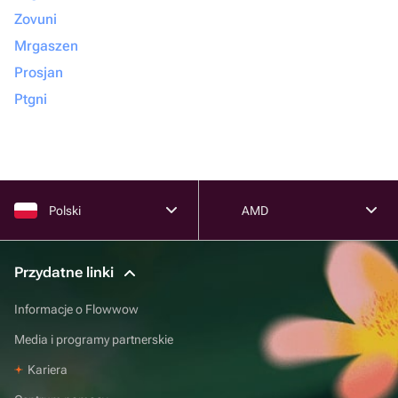
Zovuni
Mrgaszen
Prosjan
Ptgni
Polski
AMD
Przydatne linki
Informacje o Flowwow
Media i programy partnerskie
Kariera