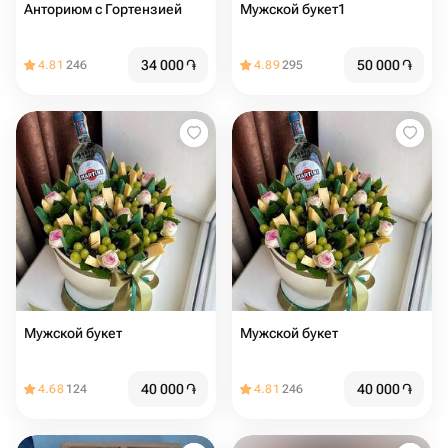
Анториюм с Гортензией
Мужской букет1
34 000
֏
50 000
֏
4.81
246
4.89
295
Мужской букет
Мужской букет
40 000
֏
40 000
֏
4.68
124
4.81
246