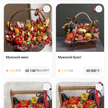
Мужской микс
Мужской букет
60 140
֏
48 000
֏
4.88
379
62 000
֏
4.68
124