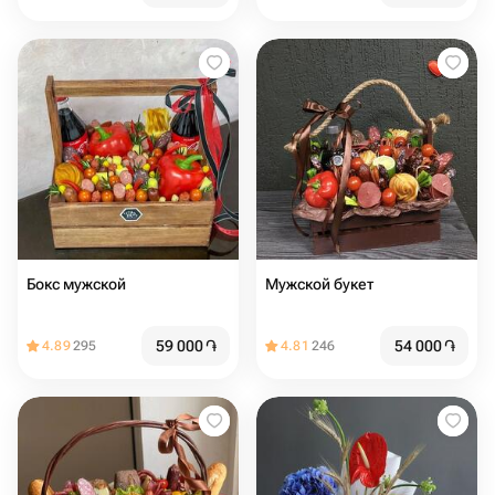
Бокс мужской
Мужской букет
59 000
֏
54 000
֏
4.89
295
4.81
246