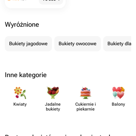
Wyróżnione
Bukiety jagodowe
Bukiety owocowe
Bukiety dla 
Inne kategorie
Kwiaty
Jadalne
Cukiernie i
Balony
bukiety
piekarnie