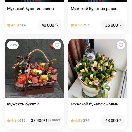
Мужской Букет из раков
Мужской Букет из раков
40 000
֏
36 000
֏
4.90
514
4.96
393
-
20
%
Мужской букет 2
Мужской букет с сырами
38 400
֏
48 000
֏
4.84
616
48 000
֏
4.88
379