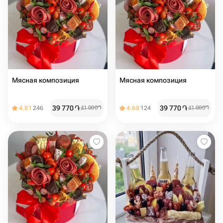
Мясная композиция
Мясная композиция
39 770
֏
39 770
֏
4.81
246
41 000
֏
4.68
124
41 000
֏