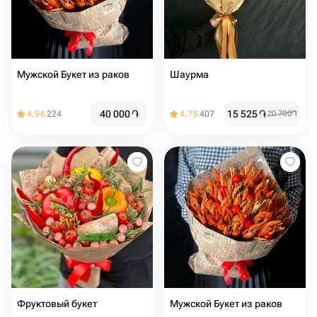
Мужской Букет из раков
Шаурма
40 000
֏
15 525
֏
4.96
224
4.75
407
20 700
֏
Фруктовый букет
Мужской Букет из раков