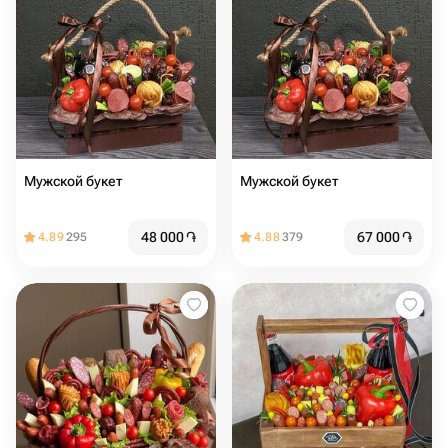
Мужской букет
Мужской букет
48 000
֏
67 000
֏
4.89
295
4.88
379