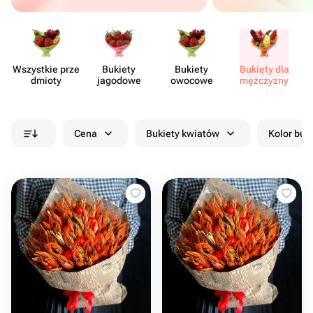
Wszystkie prze​
Bukiety
Bukiety
Bukiety dla
Sł
dmioty
jagodowe
owocowe
mężczyzny
Cena
Bukiety kwiatów
Kolor buk