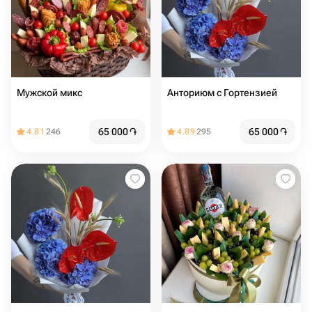
Мужской микс
Анториюм с Гортензией
65 000
֏
65 000
֏
4.81
246
4.89
295