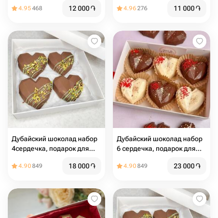
сердца
12 000
֏
11 000
֏
4.95
468
4.96
276
Дубайский шоколад набор
Дубайский шоколад набор
4сердечка, подарок для
6 сердечка, подарок для
девушки
девушки
18 000
֏
23 000
֏
4.90
849
4.90
849