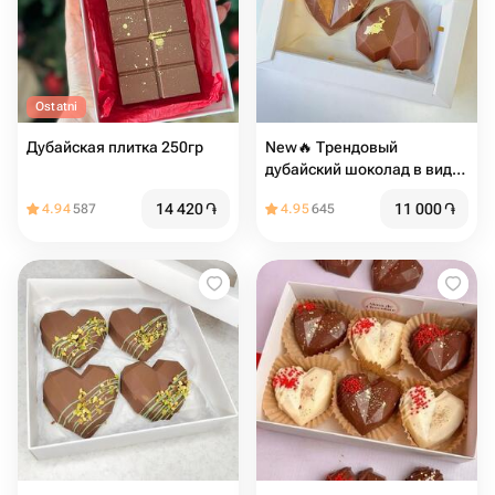
Ostatni
Дубайская плитка 250гр
New🔥 Трендовый
дубайский шоколад в виде
сердца
14 420
֏
11 000
֏
4.94
587
4.95
645