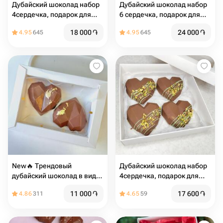
Дубайский шоколад набор
Дубайский шоколад набор
4сердечка, подарок для
6 сердечка, подарок для
девушки
девушки
18 000
֏
24 000
֏
4.95
645
4.95
645
New🔥 Трендовый
Дубайский шоколад набор
дубайский шоколад в виде
4сердечка, подарок для
сердца
девушки
11 000
֏
17 600
֏
4.86
311
4.65
59