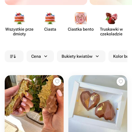
Wszystkie prze​
Ciasta
Ciastka bento
Truskawki w
dmioty
czeko​ladzie
Cena
Bukiety kwiatów
Kolor buk