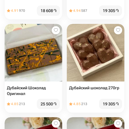
18 608
֏
19 305
֏
4.91
970
4.94
587
Дубайский Шоколад
Дубайский шоколад 270гр
Оригинал
25 500
֏
19 305
֏
4.85
213
4.85
213