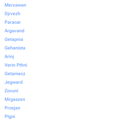
Merzawan
Djrvezh
Paracar
Argavand
Getapnia
Gehanista
Arinj
Verin Pthni
Getamecz
Jegward
Zovuni
Mrgaszen
Prosjan
Ptgni