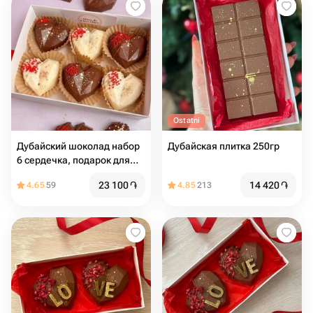
Ostatni
Дубайский шоколад набор
Дубайская плитка 250гр
6 сердечка, подарок для
девушки
23 100
֏
14 420
֏
4.65
59
4.85
213