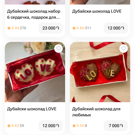
Дубайский шоколад набор
Дубайски шоколад LOVE
6 сердечка, подарок для
девушки
23 000
֏
12 000
֏
4.96
276
4.86
311
Дубайски шоколад LOVE
Дубайский шоколад для
любимых
12 000
֏
7 000
֏
4.65
59
5.00
8