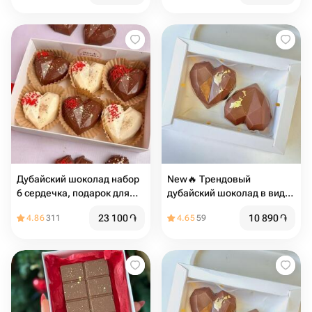
Дубайский шоколад набор
New🔥 Трендовый
6 сердечка, подарок для
дубайский шоколад в виде
девушки
сердца
23 100
֏
10 890
֏
4.86
311
4.65
59