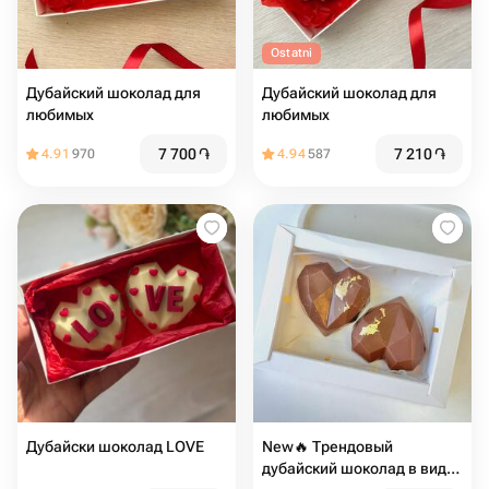
Ostatni
Дубайский шоколад для
Дубайский шоколад для
любимых
любимых
7 700
֏
7 210
֏
4.91
970
4.94
587
Дубайски шоколад LOVE
New🔥 Трендовый
дубайский шоколад в виде