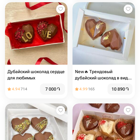
Дубайский шоколад сердце
New🔥 Трендовый
для любимых
дубайский шоколад в виде
сердца
7 000
֏
10 890
֏
4.94
714
4.99
165