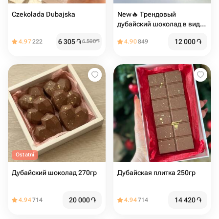
Czekolada Dubajska
New🔥 Трендовый
дубайский шоколад в виде
сердца
6 305
֏
12 000
֏
4.97
222
6 500
֏
4.90
849
Ostatni
Дубайский шоколад 270гр
Дубайская плитка 250гр
20 000
֏
14 420
֏
4.94
714
4.94
714