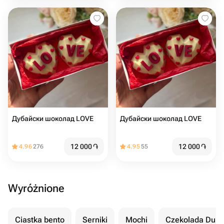
Дубайски шоколад LOVE
Дубайски шоколад LOVE
12 000
֏
12 000
֏
4.96
276
4.95
55
Wyróżnione
Ciastka bento
Serniki
Mochi
Czekolada Duba