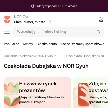
Sklepy w ponad 1700 miastach
NOR Gyuh
Ulica, numer, miasto
Wyszukaj przedmioty i sklepy
Popularne
Kwiaty
Ciastka bento
Kosze i zestawy upominkowe
Cukiernie i piekarnie w NOR Gyuh
Czekolada Dubajska w NOR
Czekolada Dubajska w NOR Gyuh
Flowwow rynek
Zdjęcie
prezentów
dostaw
Ufają nam miliony klientów w
Dbamy o to, 
ponad 30 krajach
sprostał Tw