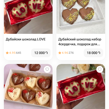
Дубайски шоколад LOVE
Дубайский шоколад набор
4сердечка, подарок для
девушки
12 000
֏
18 000
֏
4.95
645
4.96
276