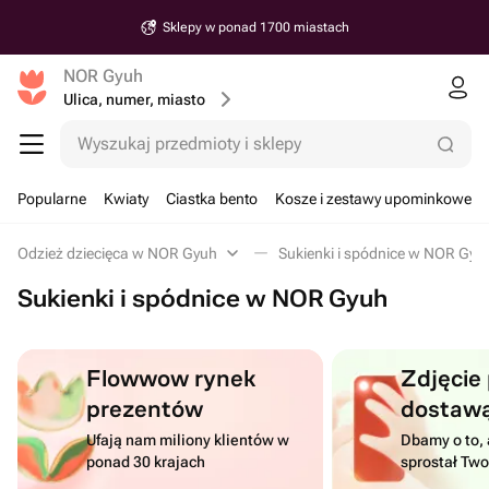
Sklepy w ponad 1700 miastach
NOR Gyuh
Ulica, numer, miasto
Wyszukaj przedmioty i sklepy
Popularne
Kwiaty
Ciastka bento
Kosze i zestawy upominkowe
Odzież dziecięca w NOR Gyuh
Sukienki i spódnice w NOR Gyu
Sukienki i spódnice w NOR Gyuh
Flowwow rynek
Zdjęcie
prezentów
dostaw
Ufają nam miliony klientów w
Dbamy o to, 
ponad 30 krajach
sprostał Tw