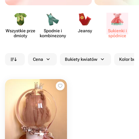
Wszystkie prze​
Spodnie i
Jeansy
Sukienki i
dmioty
kombi​nezony
spódnice
Cena
Bukiety kwiatów
Kolor buk