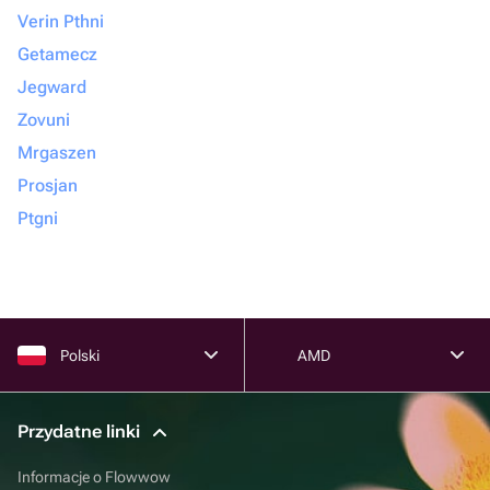
Verin Pthni
Getamecz
Jegward
Zovuni
Mrgaszen
Prosjan
Ptgni
Polski
AMD
Przydatne linki
Informacje o Flowwow