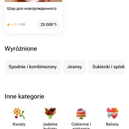
Шар для новорожденного
25 000
֏
4.94
149
Wyróżnione
Spodnie i kombinezony
Jeansy
Sukienki i spódni
Inne kategorie
Kwiaty
Jadalne
Cukiernie i
Balony
bukiety
piekarnie