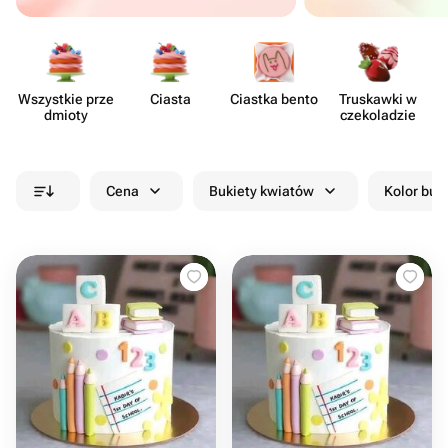
Wszystkie prze​
Ciasta
Ciastka bento
Truskawki w
dmioty
czeko​ladzie
Cena
Bukiety kwiatów
Kolor buk