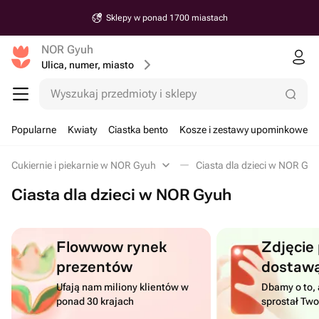
Sklepy w ponad 1700 miastach
NOR Gyuh
Ulica, numer, miasto
Wyszukaj przedmioty i sklepy
Popularne
Kwiaty
Ciastka bento
Kosze i zestawy upominkowe
Cukiernie i piekarnie w NOR Gyuh
Ciasta dla dzieci w NOR Gy
Ciasta dla dzieci w NOR Gyuh
Flowwow rynek
Zdjęcie
prezentów
dostaw
Ufają nam miliony klientów w
Dbamy o to, 
ponad 30 krajach
sprostał Tw