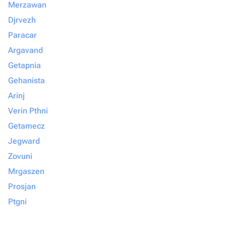
Merzawan
Djrvezh
Paracar
Argavand
Getapnia
Gehanista
Arinj
Verin Pthni
Getamecz
Jegward
Zovuni
Mrgaszen
Prosjan
Ptgni