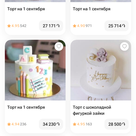
Торт на 1 сентября
Торт на 1 сентября
27 171
֏
25 714
֏
4.95
542
4.90
971
Торт на 1 сентября
Торт с шоколадной
фигуркой зайки
34 230
֏
28 500
֏
4.94
236
4.95
163