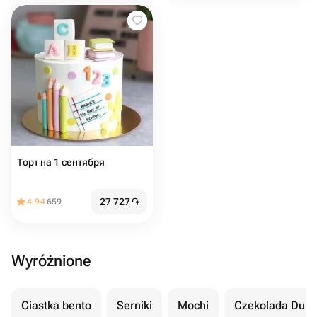
Торт на 1 сентября
27 727
֏
4.94
659
Wyróżnione
Ciastka bento
Serniki
Mochi
Czekolada Duba