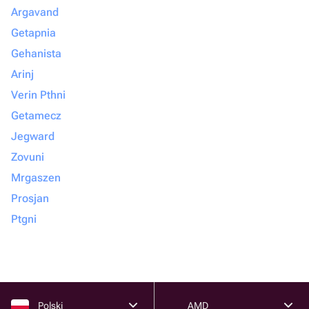
Argavand
Getapnia
Gehanista
Arinj
Verin Pthni
Getamecz
Jegward
Zovuni
Mrgaszen
Prosjan
Ptgni
Polski
AMD