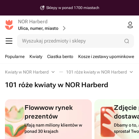
Sklepy w ponad 1700 miastach
NOR Harberd
Ulica, numer, miasto
Wyszukaj przedmioty i sklepy
Popularne
Kwiaty
Ciastka bento
Kosze i zestawy upominkowe
Kwiaty w NOR Harberd
101 róże kwiaty w NOR Harberd
101 róże kwiaty w NOR Harberd
Flowwow rynek
Zdjęcie
prezentów
dostaw
Ufają nam miliony klientów w
Dbamy o to, 
ponad 30 krajach
sprostał Tw