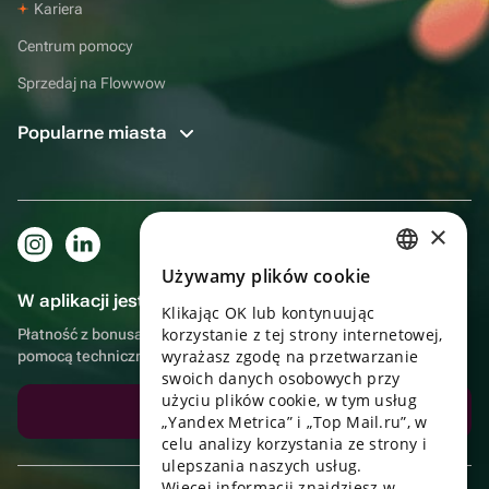
Kariera
Centrum pomocy
Sprzedaj na Flowwow
Popularne miasta
×
Używamy plików cookie
RUSSIAN
W aplikacji jest to jeszcze wygodniejsze!
Klikając OK lub kontynuując
ENGLISH
korzystanie z tej strony internetowej,
Płatność z bonusami, samodzielna dostawa, wygodny czat z
UKRAINIAN
wyrażasz zgodę na przetwarzanie
pomocą techniczną
swoich danych osobowych przy
PORTUGUESE
użyciu plików cookie, w tym usług
Pobierz aplikację
„Yandex Metrica” i „Top Mail.ru”, w
SPANISH
celu analizy korzystania ze strony i
ulepszania naszych usług.
HUNGARIAN
Więcej informacji znajdziesz w