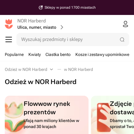
Sklepy w ponad 1700 miastach
NOR Harberd
Ulica, numer, miasto
Wyszukaj przedmioty i sklepy
Popularne
Kwiaty
Ciastka bento
Kosze i zestawy upominkowe
Odzież w NOR Harberd
w NOR Harberd
Odzież w NOR Harberd
Flowwow rynek
Zdjęcie
prezentów
dostaw
Ufają nam miliony klientów w
Dbamy o to, 
ponad 30 krajach
sprostał Tw