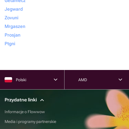
Getamecz
Jegward
Zovuni
Mrgaszen
Prosjan
Ptgni
Polski
AMD
Przydatne linki
Informacje o Flowwow
Media i programy partnerskie