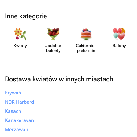
Inne kategorie
Kwiaty
Jadalne
Cukiernie i
Balony
bukiety
piekarnie
Dostawa kwiatów w innych miastach
Erywań
NOR Harberd
Kasach
Kanakeravan
Merzawan