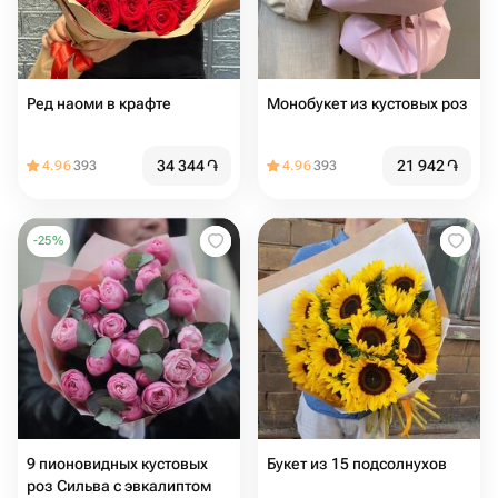
Ред наоми в крафте
Монобукет из кустовых роз
34 344
֏
21 942
֏
4.96
393
4.96
393
-
25
%
9 пионовидных кустовых
Букет из 15 подсолнухов
роз Сильва с эвкалиптом