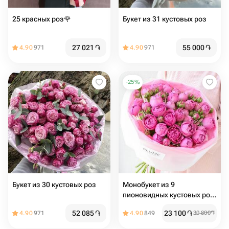
25 красных роз🌹
Букет из 31 кустовых роз
27 021
֏
55 000
֏
4.90
971
4.90
971
-
25
%
Букет из 30 кустовых роз
Монобукет из 9
пионовидных кустовых роз
Misty Bubbles
52 085
֏
23 100
֏
4.90
971
4.90
849
30 800
֏