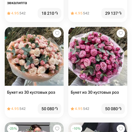
эвкалипта
18 210
֏
29 137
֏
4.95
542
4.95
542
Букет из 30 кустовых роз
Букет из 30 кустовых роз
50 080
֏
50 080
֏
4.95
542
4.95
542
-
25
%
-
10
%