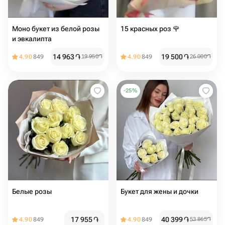
Моно букет из белой розы
15 красных роз 🌹
и эвкалипта
14 963
֏
19 500
֏
4.90
849
19 950
֏
4.90
849
26 000
֏
-
25
%
Белые розы
Букет для жены и дочки
17 955
֏
40 399
֏
4.90
849
4.90
849
53 865
֏