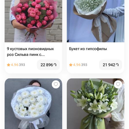
9 кустовых пионовидных
Букет из гипсофилы
роз Сильва пинк с
эвкалиптом
22 896
֏
21 942
֏
4.96
393
4.96
393