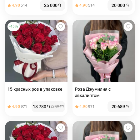
25 000
֏
20 000
֏
4.90
514
4.90
514
-
15
%
15 красных роз в упаковке
Роза Джумилия с
эвкалиптом
18 780
֏
20 689
֏
4.90
971
22 094
֏
4.90
971