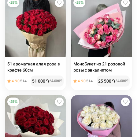
-
25
%
-
25
%
51 ароматная алая роза в
МоноБукет из 21 розовой
крафте 60см
розы с эвкалиптом
51 000
֏
25 500
֏
4.90
514
68 000
֏
4.90
514
34 000
֏
-
25
%