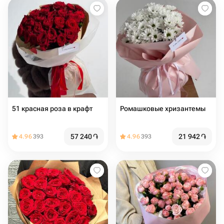
51 красная роза в крафт
Ромашковые хризантемы
57 240
֏
21 942
֏
4.96
393
4.96
393