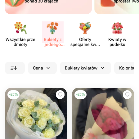
ponad 30 krajach
sprostał Tw
Wszystkie prze​
Bukiety z
Oferty
Kwiaty w
Kw
dmioty
jednego
specjalne kwia​
pudełku
rodzaju
ciarni
kwiatów
Cena
Bukiety kwiatów
Kolor buk
-
25
%
-
25
%