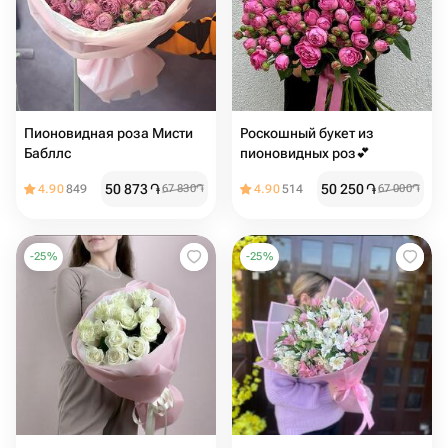
Пионовидная роза Мисти
Роскошный букет из
Бабллс
пионовидных роз💕
50 873
֏
50 250
֏
4.90
849
67 830
֏
4.90
514
67 000
֏
-
25
%
-
25
%