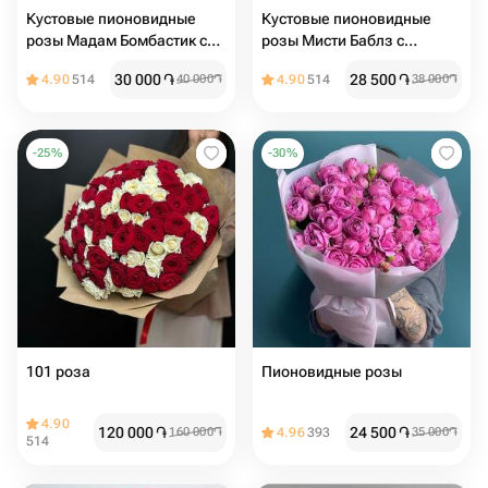
Кустовые пионовидные
Кустовые пионовидные
розы Мадам Бомбастик с
розы Мисти Баблз с
эвкалиптом М
эвкалиптом (размер М)
30 000
֏
28 500
֏
4.90
514
40 000
֏
4.90
514
38 000
֏
-
25
%
-
30
%
101 роза
Пионовидные розы
4.90
120 000
֏
24 500
֏
160 000
֏
4.96
393
35 000
֏
514