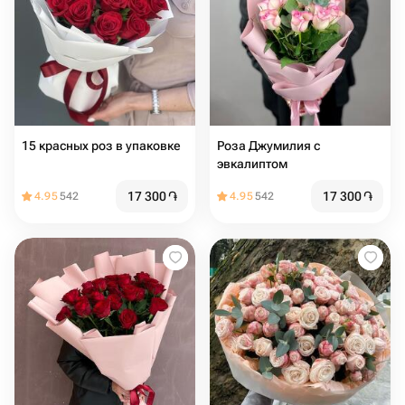
15 красных роз в упаковке
Роза Джумилия с
эвкалиптом
17 300
֏
17 300
֏
4.95
542
4.95
542