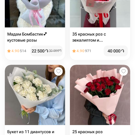
Мадам Бомбастик💕
35 красных роз с
кустовые розы
эвкалиптом и
оформлением
22 500
֏
40 000
֏
4.90
514
30 000
֏
4.90
971
Букет из 11 диантусов и
25 красных роз