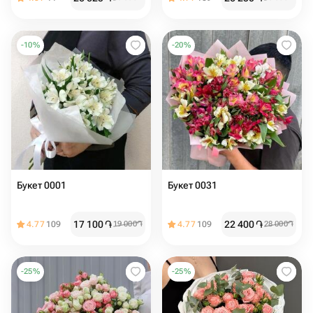
-
10
%
-
20
%
Букет 0001
Букет 0031
17 100
֏
22 400
֏
4.77
109
19 000
֏
4.77
109
28 000
֏
-
25
%
-
25
%