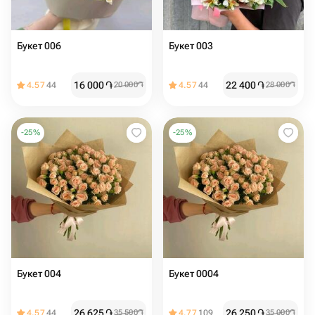
Букет 006
Букет 003
16 000
֏
22 400
֏
4.57
44
20 000
֏
4.57
44
28 000
֏
-
25
%
-
25
%
Букет 004
Букет 0004
26 625
֏
26 250
֏
4.57
44
35 500
֏
4.77
109
35 000
֏