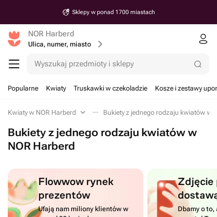
Sklepy w ponad 1700 miastach
NOR Harberd
Ulica, numer, miasto
Wyszukaj przedmioty i sklepy
Popularne
Kwiaty
Truskawki w czekoladzie
Kosze i zestawy up
Kwiaty w NOR Harberd
Bukiety z jednego rodzaju kwiatów w
Bukiety z jednego rodzaju kwiatów w
NOR Harberd
Flowwow rynek
Zdjęcie
prezentów
dostaw
Ufają nam miliony klientów w
Dbamy o to, 