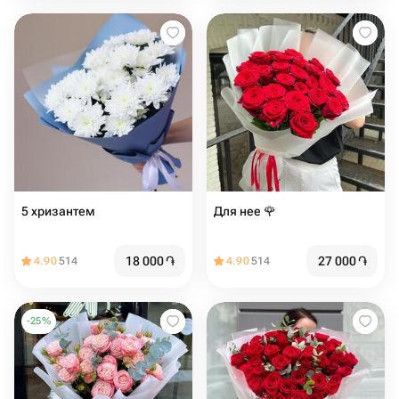
5 хризантем
Для нее 🌹
18 000
֏
27 000
֏
4.90
514
4.90
514
-
25
%