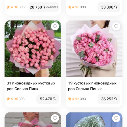
20 750
֏
33 390
֏
4.96
393
27 666
֏
4.96
393
31 пионовидных кустовых
19 кустовых пионовидных
роз Сильва Пинк
роз Сильва Пинк с
эвкалиптом
52 470
֏
36 252
֏
4.96
393
4.96
393