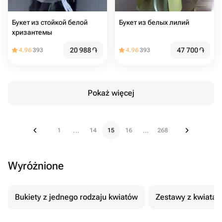
Букет из стойкой белой
Букет из белых лилий
хризантемы
20 988
֏
47 700
֏
4.96
393
4.96
393
Pokaż więcej
1
14
15
16
268
...
...
Wyróżnione
Bukiety z jednego rodzaju kwiatów
Zestawy z kwiatam