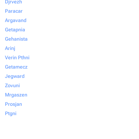
Djrvezh
Paracar
Argavand
Getapnia
Gehanista
Arinj
Verin Pthni
Getamecz
Jegward
Zovuni
Mrgaszen
Prosjan
Ptgni