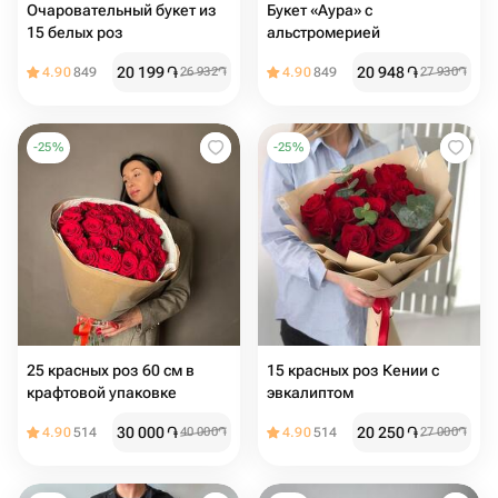
Очаровательный букет из
Букет «Аура» с
15 белых роз
альстромерией
20 199
֏
20 948
֏
4.90
849
26 932
֏
4.90
849
27 930
֏
-
25
%
-
25
%
25 красных роз 60 см в
15 красных роз Кении с
крафтовой упаковке
эвкалиптом
30 000
֏
20 250
֏
4.90
514
40 000
֏
4.90
514
27 000
֏