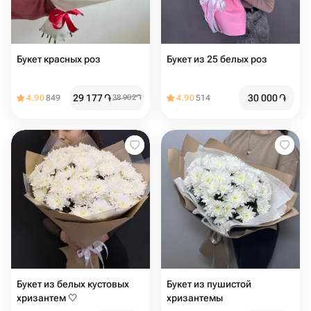
Букет красных роз
Букет из 25 белых роз
29 177
֏
30 000
֏
4.90
849
38 902
֏
4.90
514
Букет из белых кустовых
Букет из пушистой
хризантем 🤍
хризантемы