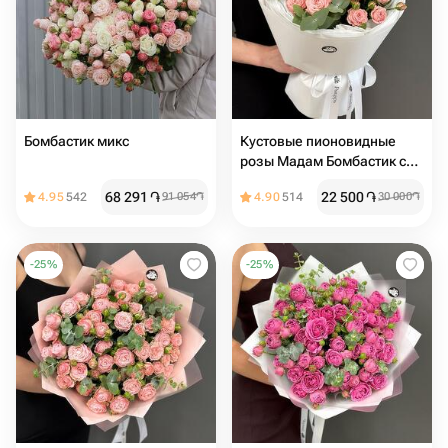
Бомбастик микс
Кустовые пионовидные
розы Мадам Бомбастик с
эвкалиптом
68 291
֏
22 500
֏
4.95
542
91 054
֏
4.90
514
30 000
֏
-
25
%
-
25
%