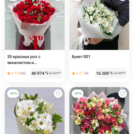
35 красных роз с
Букет 001
эвкалиптом и
оформлением
40 974
֏
16 200
֏
4.95
542
54 632
֏
4.57
44
18 000
֏
-
20
%
-
20
%