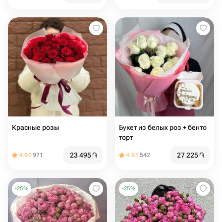
Красные розы
Букет из белых роз + бенто
торт
23 495
֏
27 225
֏
4.90
971
4.95
542
-
25
%
-
25
%