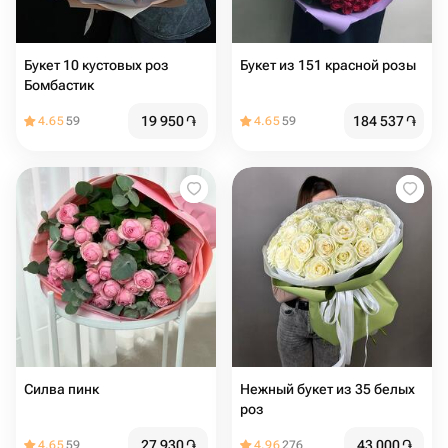
Букет 10 кустовых роз
Букет из 151 красной розы
Бомбастик
19 950
֏
184 537
֏
4.65
59
4.65
59
Силва пинк
Нежный букет из 35 белых
роз
27 930
֏
43 000
֏
4.65
59
4.96
276