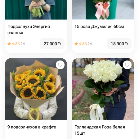
Подсолнухи Энергия
15 роза Джумилия 60см
счастья
27 000
֏
18 900
֏
4.83
24
4.83
24
9 подсолнухов в крафте
Голландская Роза белая
15шт