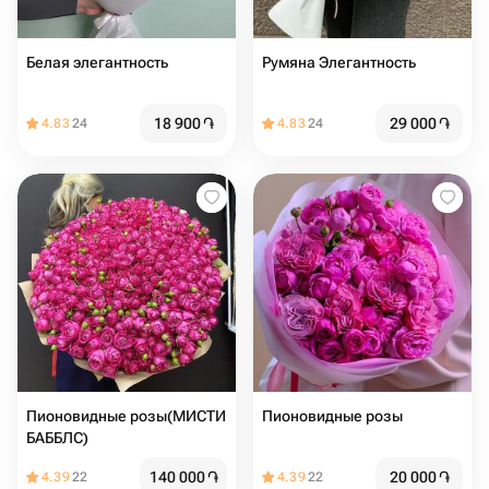
Белая элегантность
Румяна Элегантность
18 900
֏
29 000
֏
4.83
24
4.83
24
Пионовидные розы(МИСТИ
Пионовидные розы
БАББЛС)
140 000
֏
20 000
֏
4.39
22
4.39
22