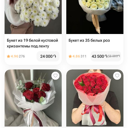
Букет из 19 белой кустовой
Букет из 35 белых роз
хризантемы под ленту
24 000
֏
43 500
֏
4.96
276
4.86
311
58 000
֏