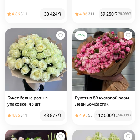
30 424
֏
59 250
֏
4.86
311
4.86
311
79 000
֏
-
25
%
Букет белые розы в
Букет из 59 кустовой розы
упаковке. 45 шт
Леди Бомбастик
48 877
֏
112 500
֏
4.86
311
4.95
55
150 000
֏