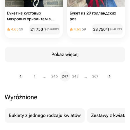
Букет из кустовых
Букет из 29 голландских
махровых хризантем в
роз
упаковке
21 750
֏
33 750
֏
4.65
59
29 000
֏
4.65
59
45 000
֏
Pokaż więcej
1
246
247
248
267
...
...
Wyróżnione
Bukiety z jednego rodzaju kwiatów
Zestawy z kwiatam