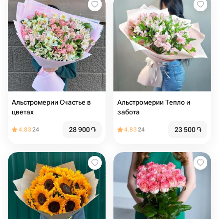
Альстромерии Счастье в
Альстромерии Тепло и
цветах
забота
28 900
֏
23 500
֏
4.83
24
4.83
24