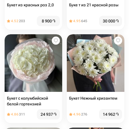
Букет из красных роз 2,0
Буке т из 21 красной розы
8 900
֏
30 000
֏
4.52
203
4.95
645
Букет с колумбийской
Букет Нежный хризантем
белой гортензией
24 937
֏
14 962
֏
4.86
311
4.96
276