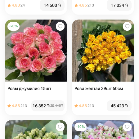
14 500
֏
17 034
֏
4.83
24
4.85
213
-
20
%
Розы джумилия 15шт
Роза желтая 39шт 60см
16 352
֏
45 423
֏
4.85
213
20 440
֏
4.85
213
-
10
%