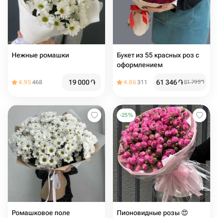
Нежные ромашки
Букет из 55 красных роз с
оформлением
19 000
֏
61 346
֏
4.95
468
4.86
311
81 795
֏
-
25
%
Ромашковое поле
Пионовидные розы 😍