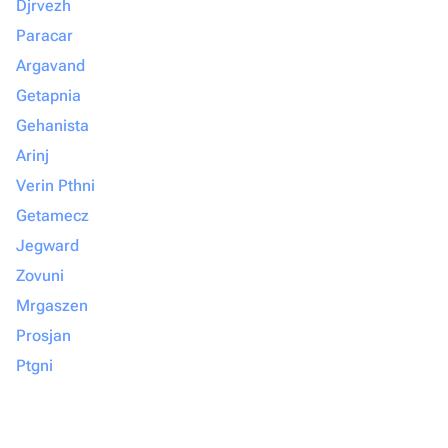
Djrvezh
Paracar
Argavand
Getapnia
Gehanista
Arinj
Verin Pthni
Getamecz
Jegward
Zovuni
Mrgaszen
Prosjan
Ptgni