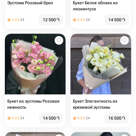
Эустома Розовый бриз
Букет Белое облако из
лизиантуса
12 500
֏
14 500
֏
4.83
24
4.83
24
Букет из эустомы Розовая
Букет Элегантность из
нежность
кремовой эустомы
14 500
֏
16 500
֏
4.83
24
4.83
24