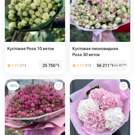
Кустовая Роза 10 веток
Кустовая пионовидная
Роза 30 веток
25 750
֏
56 211
֏
4.85
213
4.85
213
62 457
֏
-
20
%