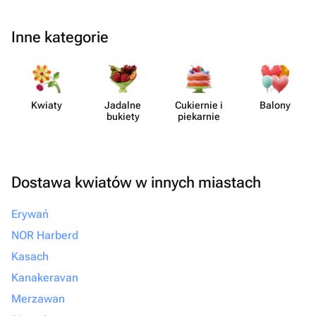
Inne kategorie
Kwiaty
Jadalne
Cukiernie i
Balony
bukiety
piekarnie
Dostawa kwiatów w innych miastach
Erywań
NOR Harberd
Kasach
Kanakeravan
Merzawan