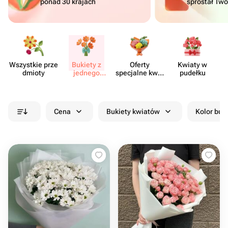
ponad 30 krajach
sprostał Tw
Wszystkie prze​
Bukiety z
Oferty
Kwiaty w
Kw
dmioty
jednego
specjalne kwia​
pudełku
rodzaju
ciarni
kwiatów
Cena
Bukiety kwiatów
Kolor buk