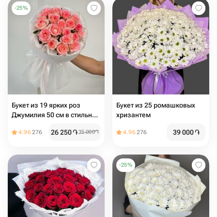
-
25
%
Букет из 19 ярких роз
Букет из 25 ромашковых
Джумилия 50 см в стильном
хризантем
оформлении
26 250
֏
39 000
֏
4.96
276
35 000
֏
4.96
276
-
25
%