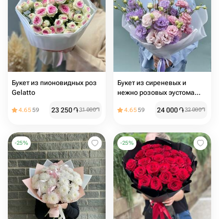
Букет из пионовидных роз
Букет из сиреневых и
Gelatto
нежно розовых эустома
лизиантус
23 250
֏
24 000
֏
4.65
59
31 000
֏
4.65
59
32 000
֏
-
25
%
-
25
%