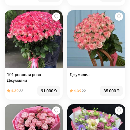
101 розовая роза
Джумилиа
Джумилия
91 000
֏
35 000
֏
4.39
22
4.39
22