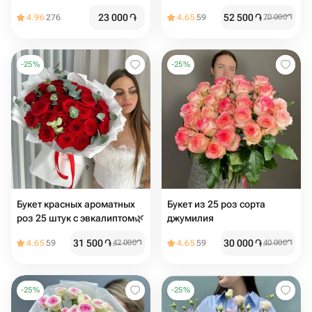
23 000
֏
52 500
֏
4.96
276
4.65
59
70 000
֏
-
25
%
-
25
%
Букет красных ароматных
Букет из 25 роз сорта
роз 25 штук с эвкалиптом🌿
джумилия
31 500
֏
30 000
֏
4.65
59
42 000
֏
4.65
59
40 000
֏
-
25
%
-
25
%