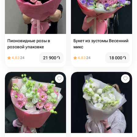
Пионовидные розы в
Букет из эустомы Весенний
розовой упаковке
микс
21 900
֏
18 000
֏
4.83
24
4.83
24