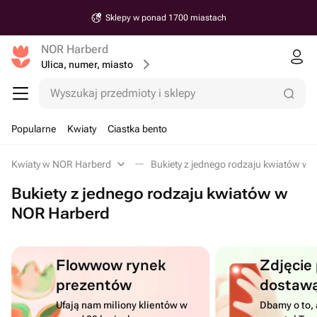
Sklepy w ponad 1700 miastach
NOR Harberd
Ulica, numer, miasto
Wyszukaj przedmioty i sklepy
Popularne
Kwiaty
Ciastka bento
Kwiaty w NOR Harberd
Bukiety z jednego rodzaju kwiatów w
Bukiety z jednego rodzaju kwiatów w
NOR Harberd
Flowwow rynek
Zdjęcie
prezentów
dostaw
Ufają nam miliony klientów w
Dbamy o to, 