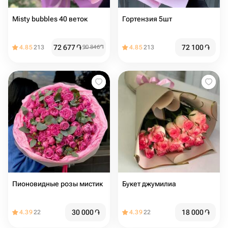
Misty bubbles 40 веток
Гортензия 5шт
72 677
֏
72 100
֏
4.85
213
90 846
֏
4.85
213
Пионовидные розы мистик
Букет джумилиа
30 000
֏
18 000
֏
4.39
22
4.39
22