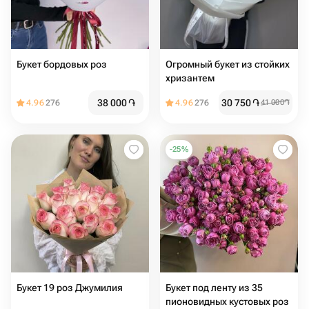
Букет бордовых роз
Огромный букет из стойких
хризантем
38 000
֏
30 750
֏
4.96
276
4.96
276
41 000
֏
-
25
%
Букет 19 роз Джумилия
Букет под ленту из 35
пионовидных кустовых роз