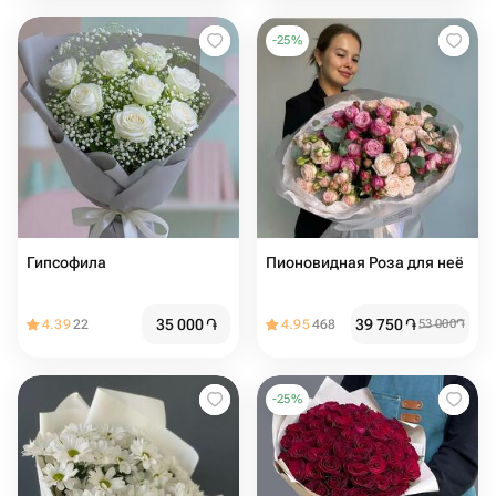
-
25
%
Гипсофила
Пионовидная Роза для неё
35 000
֏
39 750
֏
4.39
22
4.95
468
53 000
֏
-
25
%