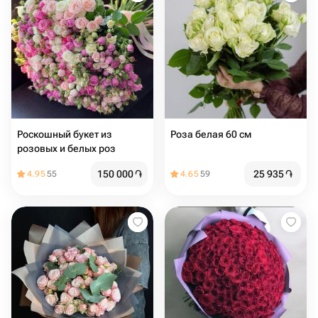
Роскошный букет из
Роза белая 60 см
розовых и белых роз
150 000
֏
25 935
֏
4.95
55
4.65
59