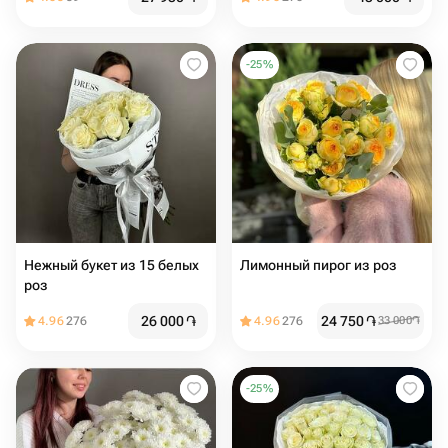
-
25
%
Нежный букет из 15 белых
Лимонный пирог из роз
роз
26 000
֏
24 750
֏
4.96
276
4.96
276
33 000
֏
-
25
%