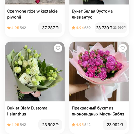
Czerwone róże w kształcie
Букет Белая Эустома
piwonii
лизиантус
37 287
֏
23 730
֏
4.95
542
4.94
659
33 900
֏
Bukiet Biały Eustoma
Прекрасный букет из
lisianthus
пионовидных Мисти Баблз
23 902
֏
23 902
֏
4.95
542
4.95
542