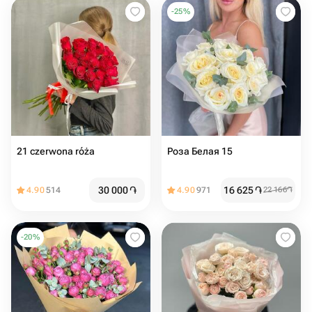
-
25
%
21 czerwona róża
Роза Белая 15
30 000
֏
16 625
֏
4.90
514
4.90
971
22 166
֏
-
20
%