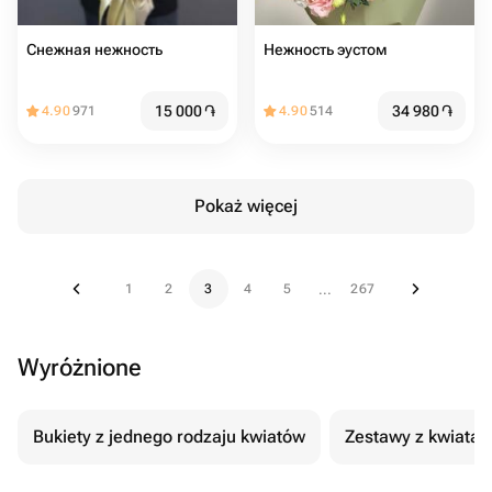
Снежная нежность
Нежность эустом
15 000
֏
34 980
֏
4.90
971
4.90
514
Pokaż więcej
1
2
3
4
5
267
...
Wyróżnione
Bukiety z jednego rodzaju kwiatów
Zestawy z kwiatam