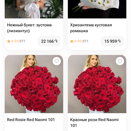
Нежный букет: эустома
Хризантема кустовая
(лизиантус)
ромашка
22 166
֏
15 959
֏
4.90
971
4.90
971
Red Rosie Red Naomi 101
Красные рози Red Naomi
101