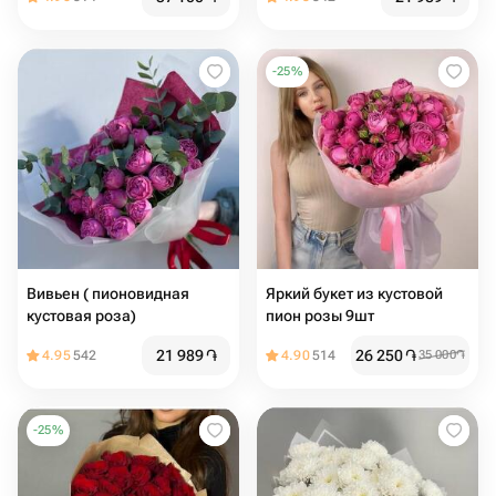
-
25
%
Вивьен ( пионовидная
Яркий букет из кустовой
кустовая роза)
пион розы 9шт
21 989
֏
26 250
֏
4.95
542
4.90
514
35 000
֏
-
25
%