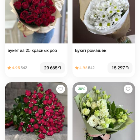
Букет из 25 красных роз
Букет ромашек
29 665
֏
15 297
֏
4.95
542
4.95
542
-
30
%