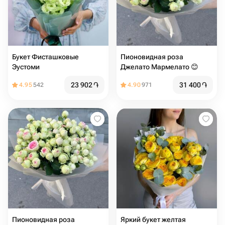
Букет Фисташковые
Пионовидная роза
Эустоми
Джелато Мармелато 😊
23 902
֏
31 400
֏
4.95
542
4.90
971
Пионовидная роза
Яркий букет желтая