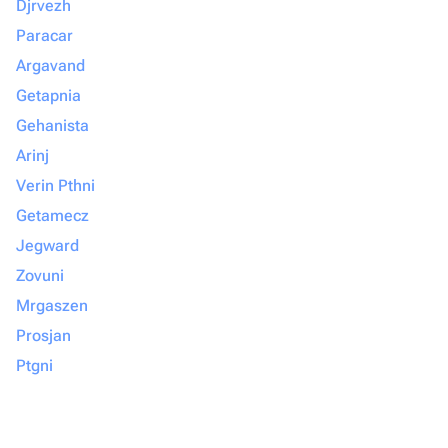
Djrvezh
Paracar
Argavand
Getapnia
Gehanista
Arinj
Verin Pthni
Getamecz
Jegward
Zovuni
Mrgaszen
Prosjan
Ptgni