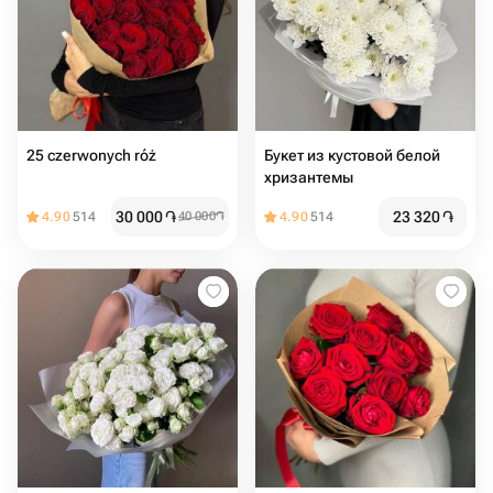
25 czerwonych róż
Букет из кустовой белой
хризантемы
30 000
֏
23 320
֏
4.90
514
40 000
֏
4.90
514