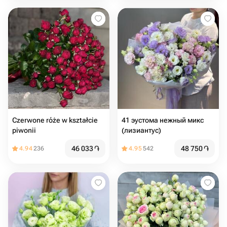
Czerwone róże w kształcie
41 эустома нежный микс
piwonii
(лизиантус)
46 033
֏
48 750
֏
4.94
236
4.95
542