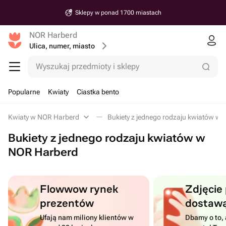
Sklepy w ponad 1700 miastach
NOR Harberd
Ulica, numer, miasto
Wyszukaj przedmioty i sklepy
Popularne
Kwiaty
Ciastka bento
Kwiaty w NOR Harberd
Bukiety z jednego rodzaju kwiatów w
Bukiety z jednego rodzaju kwiatów w
NOR Harberd
Flowwow rynek
Zdjęcie
prezentów
dostaw
Ufają nam miliony klientów w
Dbamy o to, 