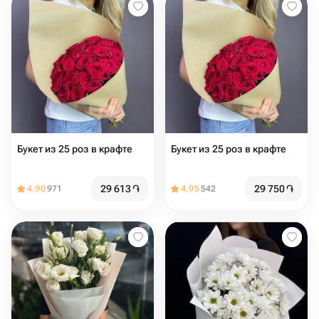
Букет из 25 роз в крафте
Букет из 25 роз в крафте
29 613
֏
29 750
֏
4.90
971
4.95
542