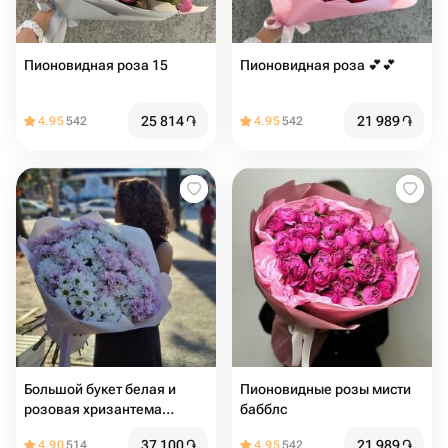
Пионовидная роза 15
Пионовидная роза 💕💕
25 814
֏
21 989
֏
4.95
542
4.95
542
Большой букет белая и
Пионовидные розы мисти
розовая хризантема
бабблс
ромашка
37 100
֏
21 989
֏
4.90
514
4.95
542