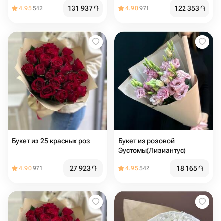
131 937
֏
122 353
֏
4.95
542
4.90
971
Букет из 25 красных роз
Букет из розовой
Эустомы(Лизиантус)
27 923
֏
18 165
֏
4.90
971
4.95
542