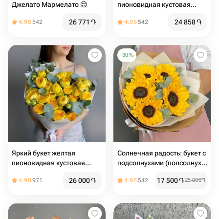
Джелато Мармелато 😊
пионовидная кустовая
роза
26 771
֏
24 858
֏
4.95
542
4.95
542
-
30
%
Яркий букет желтая
Солнечная радость: букет с
пионовидная кустовая
подсолнухами (полсолнух ,
роза
букет , гелиантус )
26 000
֏
17 500
֏
4.90
971
4.95
542
25 000
֏