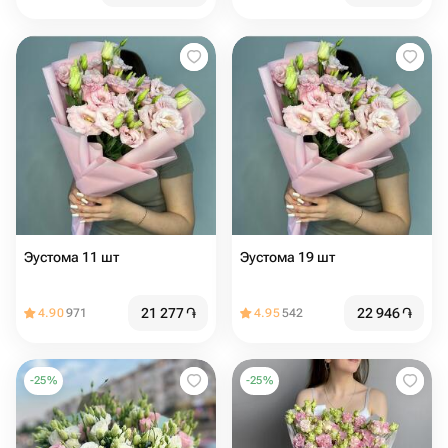
Эустома 11 шт
Эустома 19 шт
21 277
֏
22 946
֏
4.90
971
4.95
542
-
25
%
-
25
%