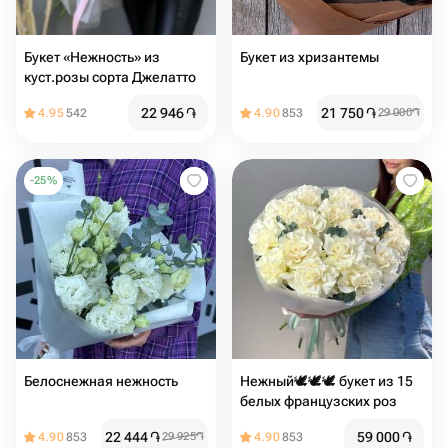
Букет «Нежность» из
Букет из хризантемы
куст.розы сорта Джелатто
22 946
֏
21 750
֏
4.95
542
4.90
853
29 000
֏
-
25
%
Белоснежная нежность
Нежный🕊️🕊️🕊️ букет из 15
белых французских роз
22 444
֏
59 000
֏
4.90
853
29 925
֏
4.90
853