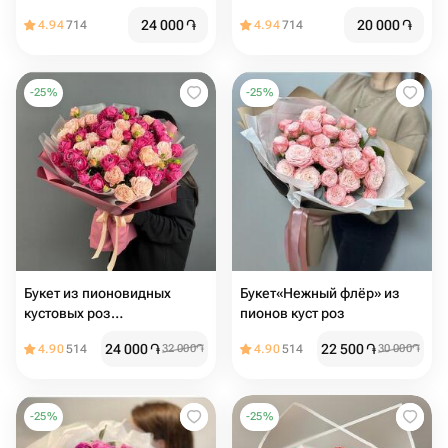
24 000
֏
20 000
֏
4.94
714
4.94
714
-
25
%
-
25
%
Букет из пионовидных
Букет«Нежный флёр» из
кустовых роз
пионов куст роз
«Влюбленность»
24 000
֏
22 500
֏
4.90
514
32 000
֏
4.90
514
30 000
֏
-
25
%
-
25
%