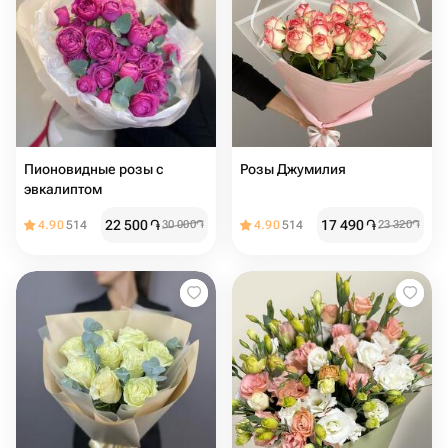
Пионовидные розы с
Розы Джумилия
эвкалиптом
22 500
֏
17 490
֏
4.90
514
30 000
֏
4.90
514
23 320
֏