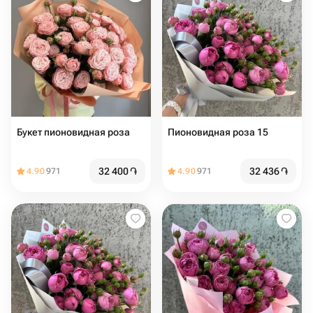
Букет пионовидная роза
Пионовидная роза 15
32 400
֏
32 436
֏
4.90
971
4.90
971