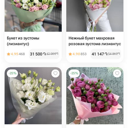
Букет из эустомы
Нежный букет махровая
(лизиантус)
розовая эустома лизиантус
31 500
֏
41 147
֏
4.95
468
42 000
֏
4.90
853
54 862
֏
-
25
%
-
25
%