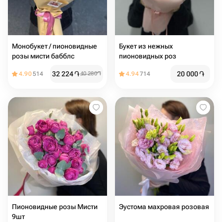
Монобукет / пионовидные
Букет из нежных
розы мисти бабблс
пионовидных роз
32 224
֏
20 000
֏
4.90
514
40 280
֏
4.94
714
Пионовидные розы Мисти
Эустома махровая розовая
9шт