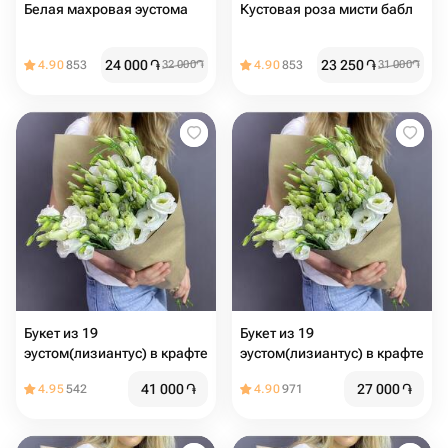
Белая махровая эустома
Кустовая роза мисти бабл
24 000
֏
23 250
֏
4.90
853
32 000
֏
4.90
853
31 000
֏
Букет из 19
Букет из 19
эустом(лизиантус) в крафте
эустом(лизиантус) в крафте
41 000
֏
27 000
֏
4.95
542
4.90
971