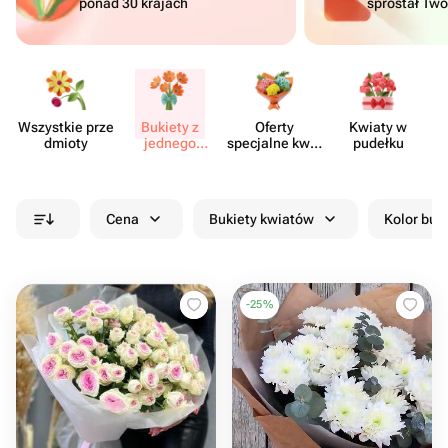
ponad 30 krajach
sprostał Tw
Wszystkie prze​
Bukiety z
Oferty
Kwiaty w
Kw
dmioty
jednego
specjalne kwia​
pudełku
rodzaju
ciarni
kwiatów
Cena
Bukiety kwiatów
Kolor buk
-
25
%