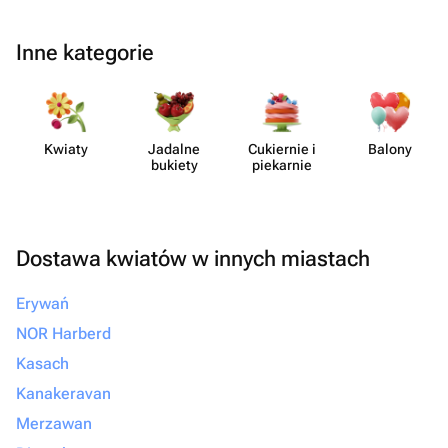
Inne kategorie
Kwiaty
Jadalne
Cukiernie i
Balony
bukiety
piekarnie
Dostawa kwiatów w innych miastach
Erywań
NOR Harberd
Kasach
Kanakeravan
Merzawan