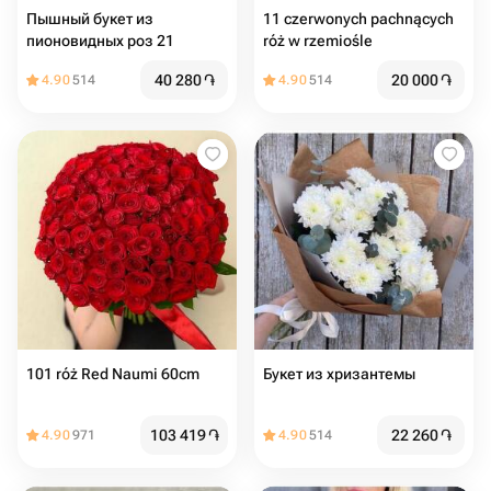
Пышный букет из
11 czerwonych pachnących
пионовидных роз 21
róż w rzemiośle
40 280
֏
20 000
֏
4.90
514
4.90
514
101 róż Red Naumi 60cm
Букет из хризантемы
103 419
֏
22 260
֏
4.90
971
4.90
514