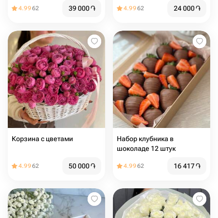
39 000
֏
24 000
֏
4.99
62
4.99
62
Корзина с цветами
Набор клубника в
шоколаде 12 штук
50 000
֏
16 417
֏
4.99
62
4.99
62