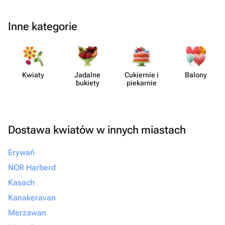
Inne kategorie
Kwiaty
Jadalne
Cukiernie i
Balony
bukiety
piekarnie
Dostawa kwiatów w innych miastach
Erywań
NOR Harberd
Kasach
Kanakeravan
Merzawan