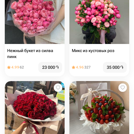
Нежный букет из силва
Микс из кустовых роз
пинк
23 000
֏
35 000
֏
4.99
62
4.96
327