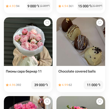
9 000
֏
15 000
֏
4.93
94
10 000
֏
4.94
361
20 000
֏
Пионы сара бернар 11
Chocolate covered balls
39 000
֏
11 000
֏
4.96
392
4.99
62