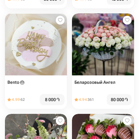
Bento 🎂
Беларозовый Ангел
8 000
֏
80 000
֏
4.99
62
4.94
361