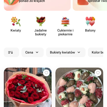
ponad 30 krajach
sprostał Tw
Kwiaty
Jadalne
Cukiernie i
Balony
bukiety
piekarnie
Cena
Bukiety kwiatów
Kolor buk