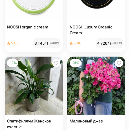
NOOSH organic cream
NOOSH Luxury Organic
Cream
3 145
֏
4 720
֏
5.00
3 700
֏
5.00
5 900
֏
-
10
%
-
25
%
Спатифиллум Женское
Малиновый джаз
счастье