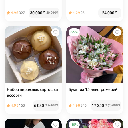
30 000
֏
24 000
֏
4.96
327
40 000
֏
4.29
25
-
25
%
Набор пирожных картошка
Букет из 15 альстромерий️️️️️
ассорти
6 080
֏
17 250
֏
4.95
163
6 400
֏
4.90
845
23 000
֏
-
10
%