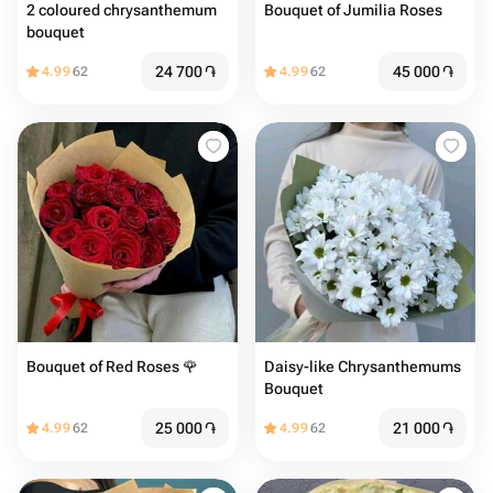
2 coloured chrysanthemum
Bouquet of Jumilia Roses️
bouquet
24 700
֏
45 000
֏
4.99
62
4.99
62
Bouquet of Red Roses 🌹
Daisy-like Chrysanthemums
Bouquet
25 000
֏
21 000
֏
4.99
62
4.99
62