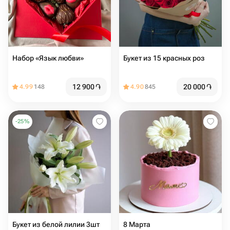
Набор «Язык любви»
Букет из 15 красных роз️
12 900
֏
20 000
֏
4.99
148
4.90
845
-
25
%
Букет из белой лилии 3шт
8 Марта