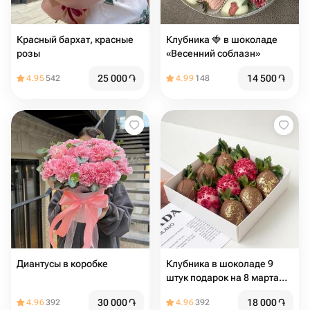
Красный бархат️, красные
Клубника 🍓 в шоколаде
розы
«Весенний соблазн»
25 000
֏
14 500
֏
4.95
542
4.99
148
Диантусы в коробке
Клубника в шоколаде 9
штук подарок на 8 марта
маме
30 000
֏
18 000
֏
4.96
392
4.96
392