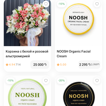
-
15
%
Корзина с белой и розовой
NOOSH Organic Facial
альстромерией
Cream
25 000
֏
2 295
֏
4.94
714
5.00
2 700
֏
-
15
%
-
20
%