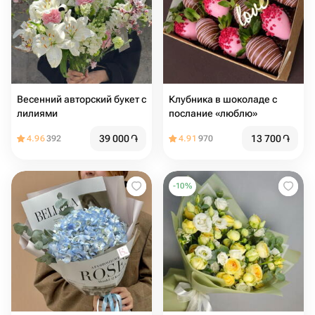
Весенний авторский букет с
Клубника в шоколаде с
лилиями
послание «люблю»
39 000
֏
13 700
֏
4.96
392
4.91
970
-
10
%