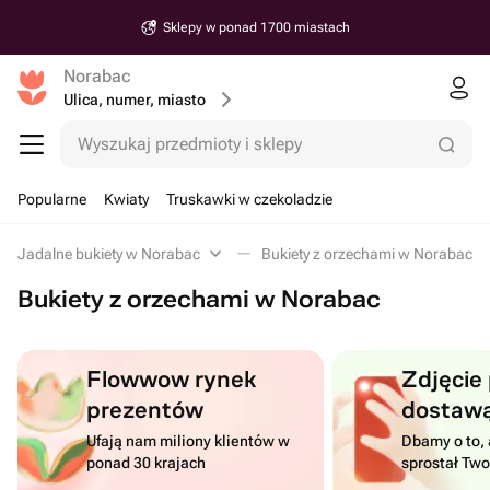
Sklepy w ponad 1700 miastach
Norabac
Ulica, numer, miasto
Wyszukaj przedmioty i sklepy
Popularne
Kwiaty
Truskawki w czekoladzie
Jadalne bukiety w Norabac
Bukiety z orzechami w Norabac
Bukiety z orzechami w Norabac
Flowwow rynek
Zdjęcie
prezentów
dostaw
Ufają nam miliony klientów w
Dbamy o to, 
ponad 30 krajach
sprostał Tw