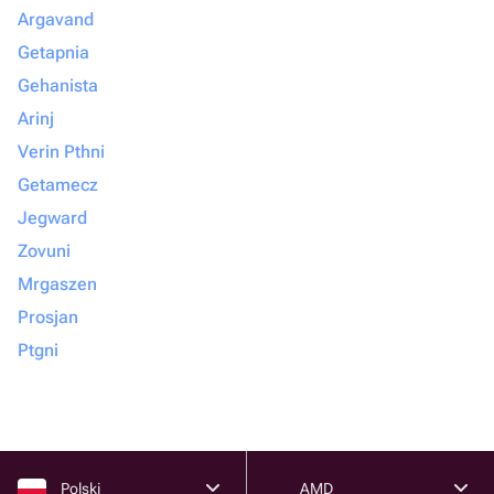
Argavand
Getapnia
Gehanista
Arinj
Verin Pthni
Getamecz
Jegward
Zovuni
Mrgaszen
Prosjan
Ptgni
Polski
AMD