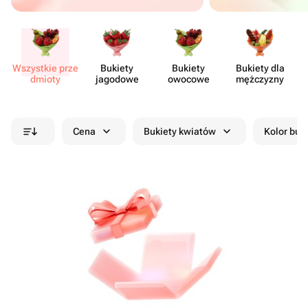
Wszystkie prze​
Bukiety
Bukiety
Bukiety dla
Sł
dmioty
jagodowe
owocowe
mężczyzny
Cena
Bukiety kwiatów
Kolor buk