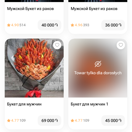
Мужской Букет из раков
Мужской Букет из раков
40 000
֏
36 000
֏
4.90
514
4.96
393
Towar tylko dla dorosłych
Букет для мужчин
Букет для мужчин 1
69 000
֏
45 000
֏
4.77
109
4.77
109