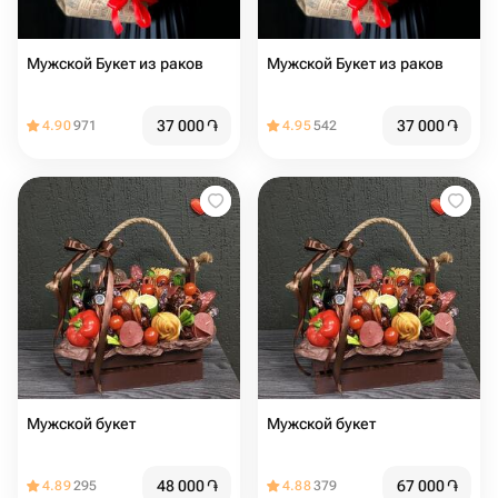
Мужской Букет из раков
Мужской Букет из раков
37 000
֏
37 000
֏
4.90
971
4.95
542
Мужской букет
Мужской букет
48 000
֏
67 000
֏
4.89
295
4.88
379