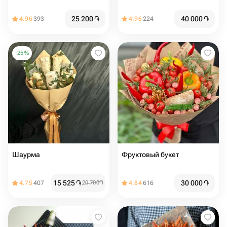
25 200
֏
40 000
֏
4.96
393
4.96
224
-
25
%
Шаурма
Фруктовый букет
15 525
֏
30 000
֏
4.75
407
20 700
֏
4.84
616