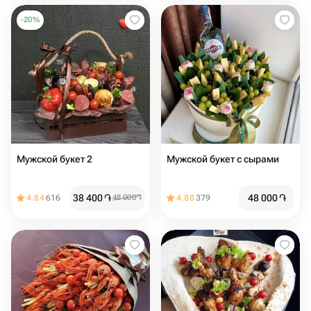
-
20
%
Мужской букет 2
Мужской букет с сырами
38 400
֏
48 000
֏
4.84
616
48 000
֏
4.88
379