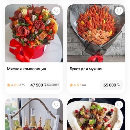
Мясная композиция
Букет для мужчин
47 500
֏
65 000
֏
4.88
379
50 000
֏
4.57
44