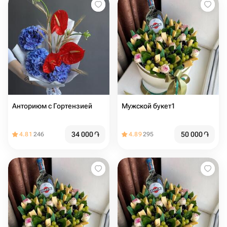
Анториюм с Гортензией
Мужской букет1
34 000
֏
50 000
֏
4.81
246
4.89
295