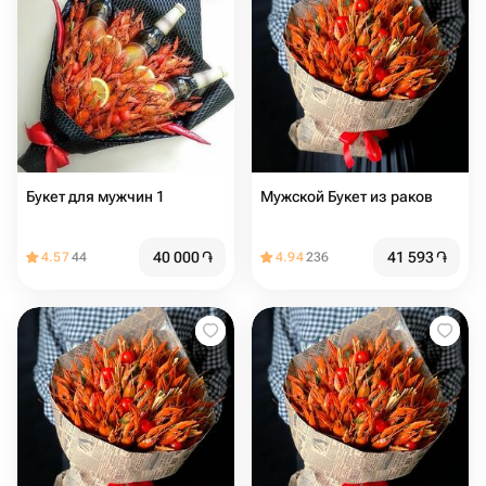
Букет для мужчин 1
Мужской Букет из раков
40 000
֏
41 593
֏
4.57
44
4.94
236