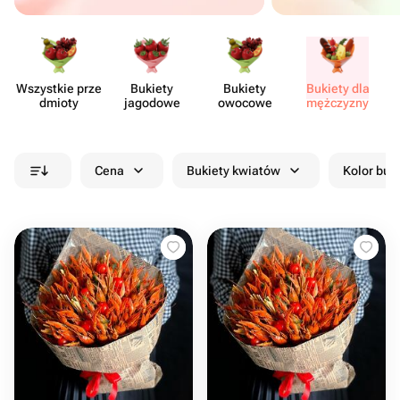
Wszystkie prze​
Bukiety
Bukiety
Bukiety dla
Sł
dmioty
jagodowe
owocowe
mężczyzny
Cena
Bukiety kwiatów
Kolor buk