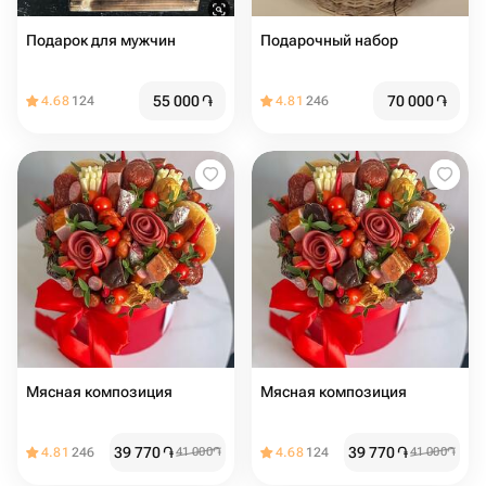
Подарок для мужчин
Подарочный набор
55 000
֏
70 000
֏
4.68
124
4.81
246
Мясная композиция
Мясная композиция
39 770
֏
39 770
֏
4.81
246
41 000
֏
4.68
124
41 000
֏