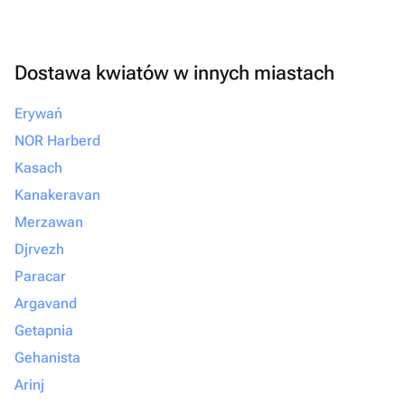
Dostawa kwiatów w innych miastach
Erywań
NOR Harberd
Kasach
Kanakeravan
Merzawan
Djrvezh
Paracar
Argavand
Getapnia
Gehanista
Arinj