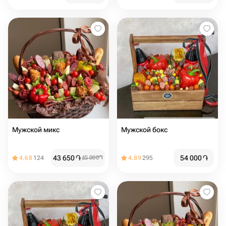
Мужской микс
Мужской бокс
43 650
֏
54 000
֏
4.68
124
45 000
֏
4.89
295