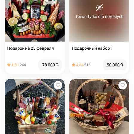
Towar tylko dla dorosłych
Подарок на 23 февраля
Подарочный набор1
78 000
֏
50 000
֏
4.81
246
4.84
616