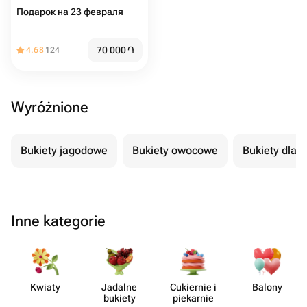
Подарок на 23 февраля
70 000
֏
4.68
124
Wyróżnione
Bukiety jagodowe
Bukiety owocowe
Bukiety dla 
Inne kategorie
Kwiaty
Jadalne
Cukiernie i
Balony
bukiety
piekarnie