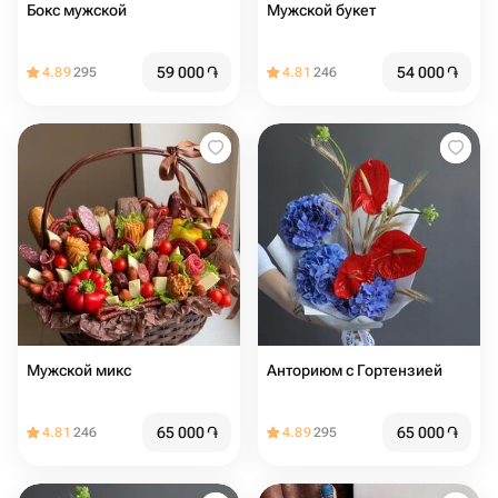
Бокс мужской
Мужской букет
59 000
֏
54 000
֏
4.89
295
4.81
246
Мужской микс
Анториюм с Гортензией
65 000
֏
65 000
֏
4.81
246
4.89
295