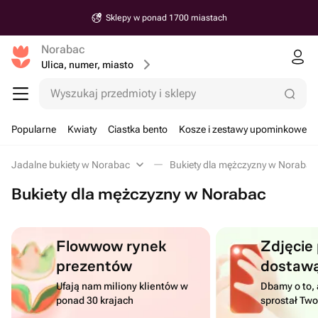
Sklepy w ponad 1700 miastach
Norabac
Ulica, numer, miasto
Wyszukaj przedmioty i sklepy
Popularne
Kwiaty
Ciastka bento
Kosze i zestawy upominkowe
Jadalne bukiety w Norabac
Bukiety dla mężczyzny w Norabac
Bukiety dla mężczyzny w Norabac
Flowwow rynek
Zdjęcie
prezentów
dostaw
Ufają nam miliony klientów w
Dbamy o to, 
ponad 30 krajach
sprostał Tw