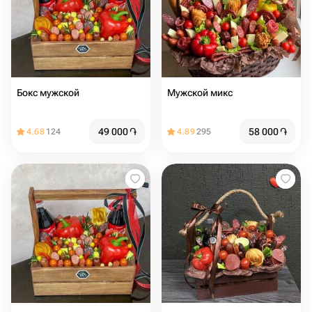
Бокс мужской
Мужской микс
49 000
֏
58 000
֏
4.68
124
4.89
295