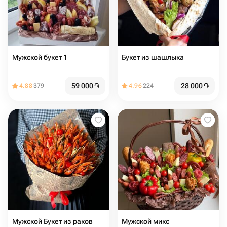
Мужской букет 1
Букет из шашлыка
59 000
֏
28 000
֏
4.88
379
4.96
224
Мужской Букет из раков
Мужской микс