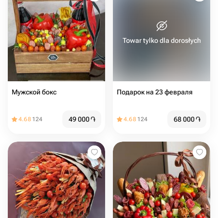
Towar tylko dla dorosłych
Мужской бокс
Подарок на 23 февраля
49 000
֏
68 000
֏
4.68
124
4.68
124