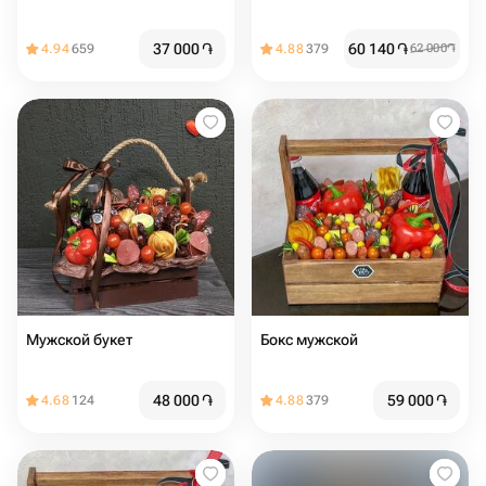
37 000
֏
60 140
֏
4.94
659
4.88
379
62 000
֏
Мужской букет
Бокс мужской
48 000
֏
59 000
֏
4.68
124
4.88
379