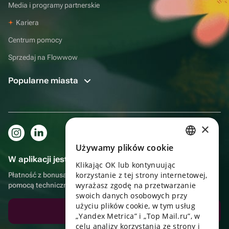
Media i programy partnerskie
Kariera
Centrum pomocy
Sprzedaj na Flowwow
Popularne miasta
×
Używamy plików cookie
RUSSIAN
W aplikacji jest to jeszcze wygodniejsze!
Klikając OK lub kontynuując
ENGLISH
korzystanie z tej strony internetowej,
Płatność z bonusami, samodzielna dostawa, wygodny czat z
UKRAINIAN
wyrażasz zgodę na przetwarzanie
pomocą techniczną
swoich danych osobowych przy
PORTUGUESE
użyciu plików cookie, w tym usług
Pobierz aplikację
„Yandex Metrica” i „Top Mail.ru”, w
SPANISH
celu analizy korzystania ze strony i