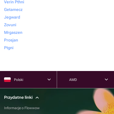
Verin Pthni
Getamecz
Jegward
Zovuni
Mrgaszen
Prosjan
Ptgni
Polski
AMD
Przydatne linki
Informacje o Flowwow