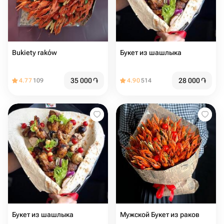
Bukiety raków
Букет из шашлыка
35 000
֏
28 000
֏
4.77
109
4.90
514
Букет из шашлыка
Мужской Букет из раков