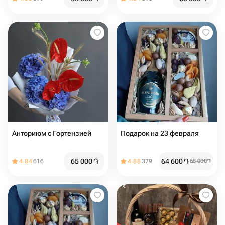
Анториюм с Гортензией
Подарок на 23 февраля
65 000
֏
64 600
֏
4.84
616
4.88
379
68 000
֏