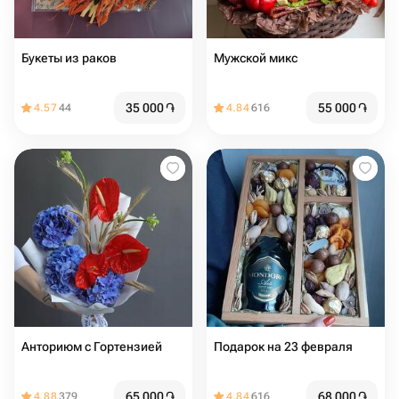
Букеты из раков
Мужской микс
35 000
֏
55 000
֏
4.57
44
4.84
616
Анториюм с Гортензией
Подарок на 23 февраля
65 000
֏
68 000
֏
4.88
379
4.84
616