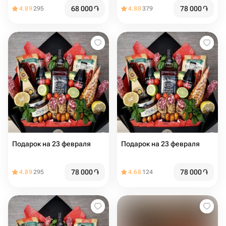
68 000
֏
78 000
֏
4.89
295
4.88
379
Подарок на 23 февраля
Подарок на 23 февраля
78 000
֏
78 000
֏
4.89
295
4.68
124