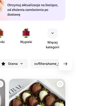
Otrzymuj aktualizacje na bieżąco,
od złożenia zamówienia po
dostawę
niki
Wypieki
Więcej
kategorii
Ocena
cv/filters/name_fast_delivery
Rabaty