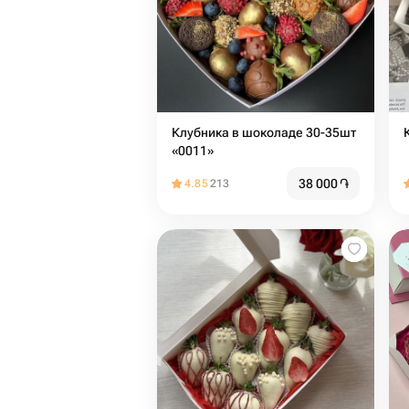
Клубника в шоколаде 30-35шт
«0011»
38 000
֏
4.85
213