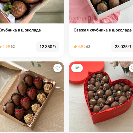
Клубника в шоколаде
Свежая клубника в шоколаде
12 350
֏
28 025
֏
4.99
62
4.99
62
-
10
%