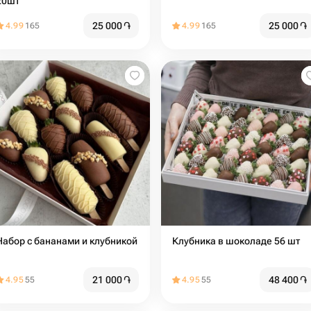
20шт
25 000
֏
25 000
֏
4.99
165
4.99
165
Набор с бананами и клубникой
Клубника в шоколаде 56 шт
21 000
֏
48 400
֏
4.95
55
4.95
55