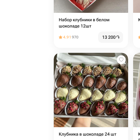
Набор клубники в белом
шоколаде 12шт
13 200
֏
4.91
970
Клубника в шоколаде 24 шт