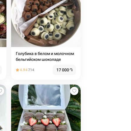
Голубика в белом и молочном
бельгийском шоколаде
17 000
֏
4.94
714