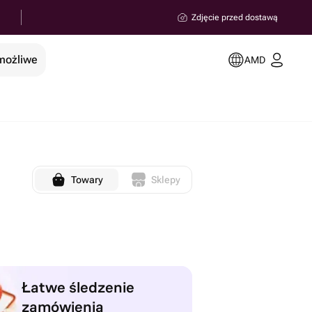
Zdjęcie przed dostawą
 możliwe
AMD
Towary
Sklepy
Łatwe śledzenie
zamówienia