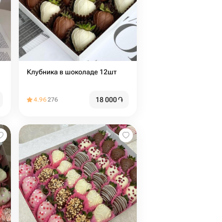
Клубника в шоколаде 12шт
18 000
֏
4.96
276