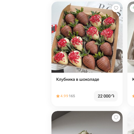
-
Клубника в шоколаде
22 000
֏
4.99
165