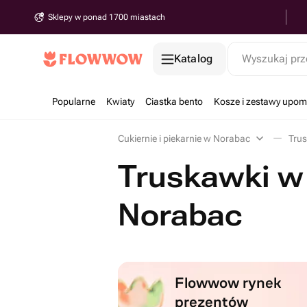
Sklepy w ponad 1700 miastach
Katalog
Wyszukaj prz
Popularne
Kwiaty
Ciastka bento
Kosze i zestawy upo
Cukiernie i piekarnie w Norabac
Tru
Truskawki w
Norabac
Flowwow rynek
prezentów