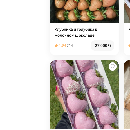
Клубника и голубика в
молочном шоколаде
27 000
֏
4.94
714