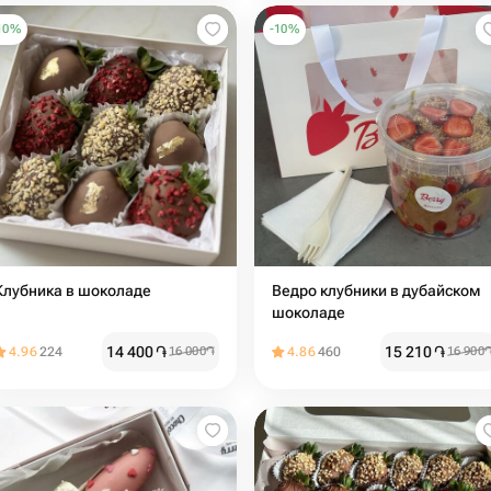
10
%
-
10
%
Клубника в шоколаде
Ведро клубники в дубайском
шоколаде
14 400
֏
15 210
֏
4.96
224
16 000
֏
4.86
460
16 900