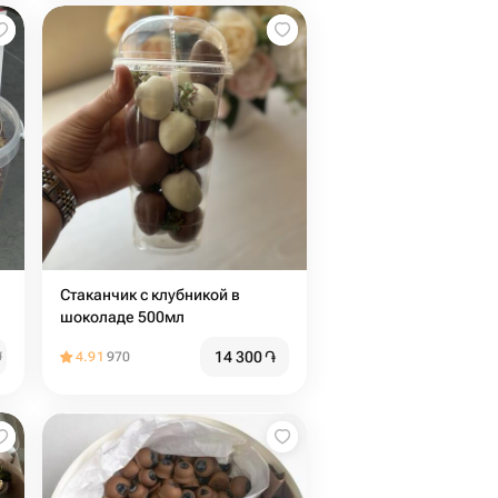
Стаканчик с клубникой в
шоколаде 500мл
14 300
֏
֏
4.91
970