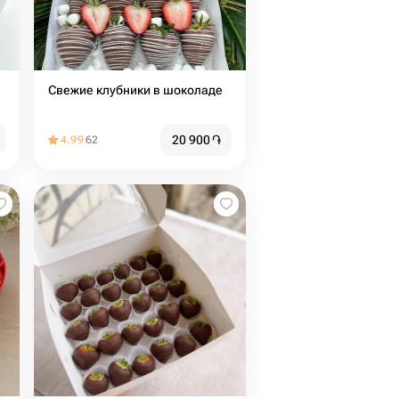
Свежие клубники в шоколаде
20 900
֏
4.99
62