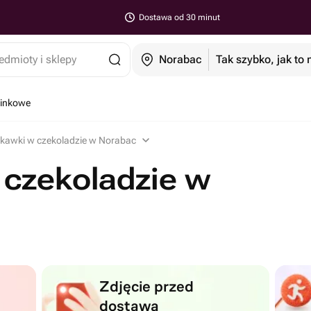
Dostawa od 30 minut
edmioty i sklepy
Norabac
Tak szybko, jak to
minkowe
skawki w czekoladzie w Norabac
 czekoladzie w
Zdjęcie przed
dostawą