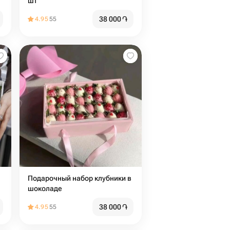
шт
38 000
֏
4.95
55
Подарочный набор клубники в
шоколаде
38 000
֏
4.95
55