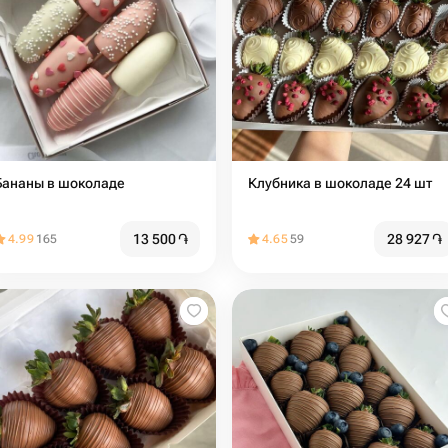
Бананы в шоколаде
Клубника в шоколаде 24 шт
13 500
֏
28 927
֏
4.99
165
4.65
59