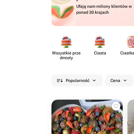
Ufają nam miliony klientów w
ponad 30 krajach
Wszystkie prze​
Ciasta
Ciastk
dmioty
Popularność
Cena