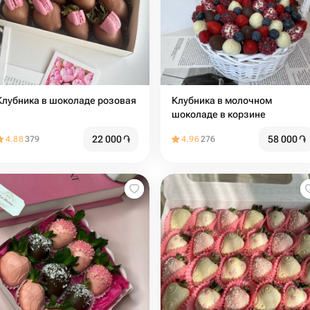
Клубника в шоколаде розовая
Клубника в молочном
шоколаде в корзине
22 000
֏
58 000
֏
4.88
379
4.96
276