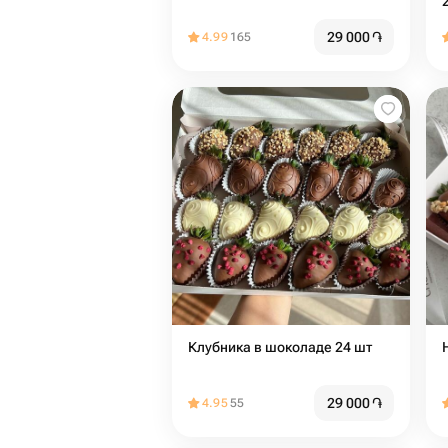
29 000
֏
4.99
165
Клубника в шоколаде 24 шт
29 000
֏
4.95
55