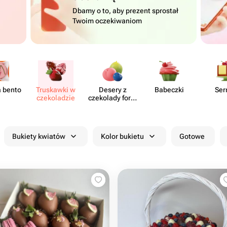
Dbamy o to, aby prezent sprostał
Twoim oczekiwaniom
a bento
Truskawki w
Desery z
Babeczki
Ser
czeko​ladzie
czekolady form​
owanej
Bukiety kwiatów
Kolor bukietu
Gotowe