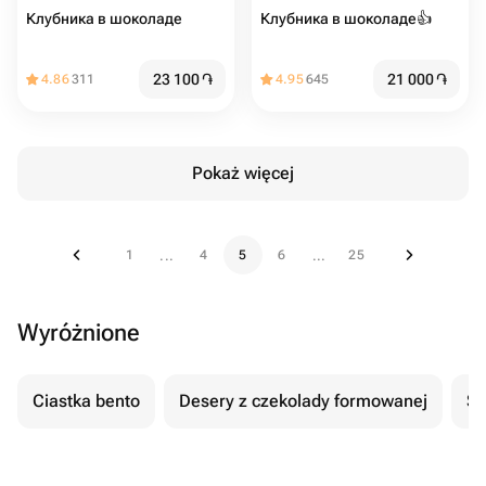
Клубника в шоколаде
Клубника в шоколаде👍
23 100
֏
21 000
֏
4.86
311
4.95
645
Pokaż więcej
1
4
5
6
25
...
...
Wyróżnione
Ciastka bento
Desery z czekolady formowanej
Se