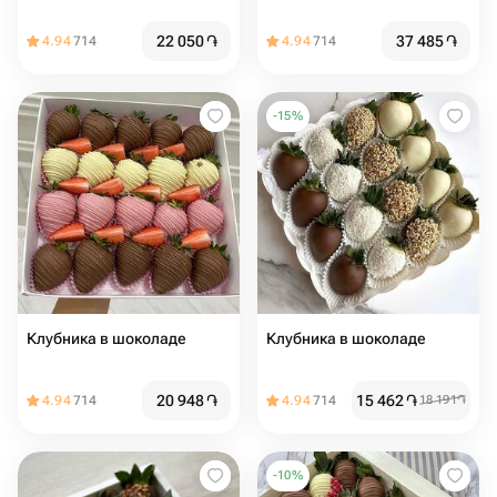
22 050
֏
37 485
֏
4.94
714
4.94
714
-
15
%
Клубника в шоколаде
Клубника в шоколаде
20 948
֏
15 462
֏
4.94
714
4.94
714
18 191
֏
-
10
%