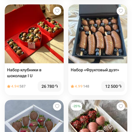
Набор клубники в
Набор «Фруктовый дуэт»
шоколаде I ️U
26 780
֏
12 500
֏
4.94
587
4.99
148
-
25
%