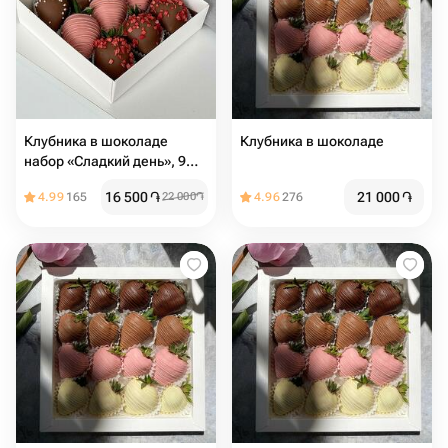
Клубника в шоколаде
Клубника в шоколаде
набор «Сладкий день», 9
ягод
16 500
֏
21 000
֏
4.99
165
22 000
֏
4.96
276