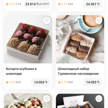
23 814
֏
24 361
֏
4.94
714
26 460
֏
4.95
542
Ассорти клубники в
Шоколадный набор
шоколаде
Гурманское наслаждение
14 055
֏
14 055
֏
4.95
542
4.95
542