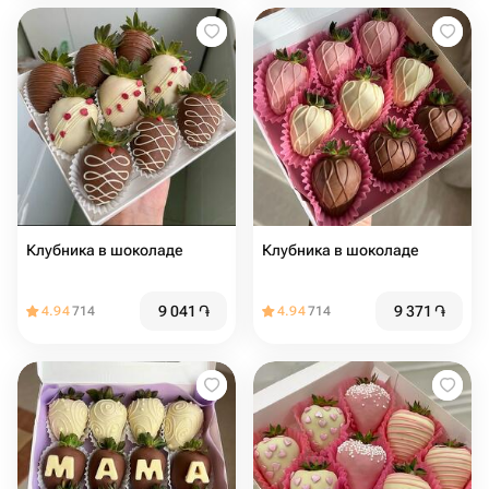
Клубника в шоколаде
Клубника в шоколаде
9 041
֏
9 371
֏
4.94
714
4.94
714