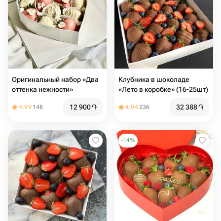
Оригинальный набор «Два
Клубника в шоколаде
оттенка нежности»
«Лето в коробке» (16-25шт)
12 900
֏
32 388
֏
4.99
148
4.94
236
-
14
%