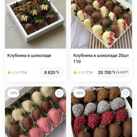
Клубника в шоколаде
Клубника в шоколаде 20шт
110
8 820
֏
20 700
֏
4.94
714
4.94
714
23 000
֏
-
10
%
-
10
%