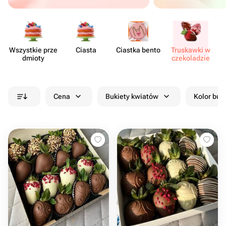
Wszystkie prze​
Ciasta
Ciastka bento
Truskawki w
dmioty
czeko​ladzie
cz
Cena
Bukiety kwiatów
Kolor buk