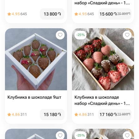
набор «Сладкий день» - 12
ягод
13 800
֏
15 600
֏
4.95
645
4.95
645
20 800
֏
-
25
%
Клубника в шоколаде 9шт
Клубника в шоколаде
набор «Сладкий день» - 12
ягод
15 180
֏
17 160
֏
4.86
311
4.86
311
22 880
֏
-
25
%