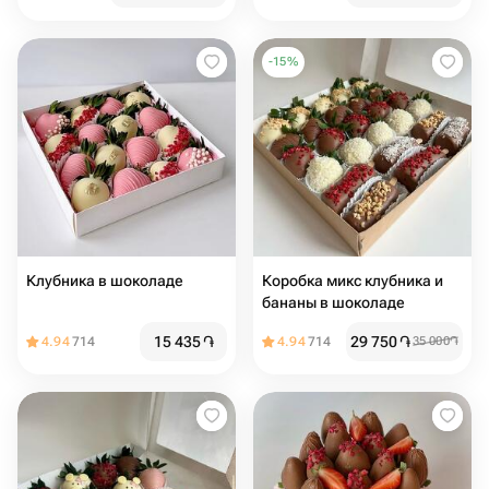
-
15
%
Клубника в шоколаде
Коробка микс клубника и
бананы в шоколаде
15 435
֏
29 750
֏
4.94
714
4.94
714
35 000
֏