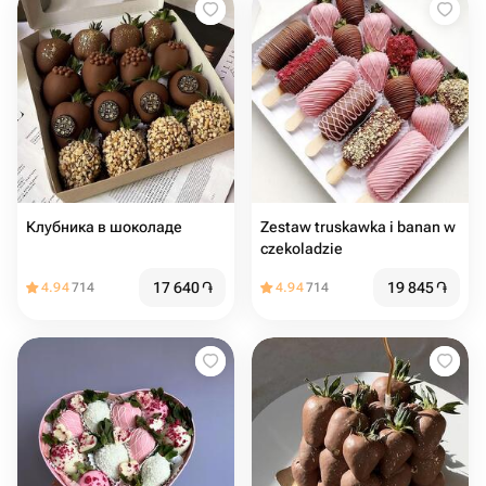
Клубника в шоколаде
Zestaw truskawka i banan w
czekoladzie
17 640
֏
19 845
֏
4.94
714
4.94
714