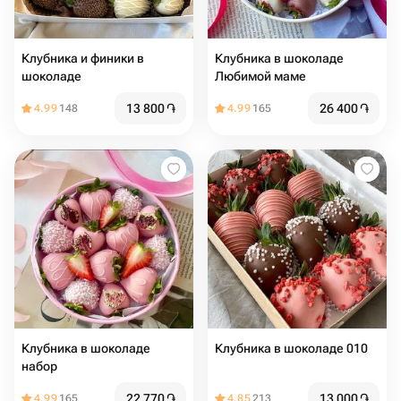
Клубника и финики в
Клубника в шоколаде
шоколаде
Любимой маме
13 800
֏
26 400
֏
4.99
148
4.99
165
Клубника в шоколаде
Клубника в шоколаде 010
набор
22 770
֏
13 000
֏
4.99
165
4.85
213