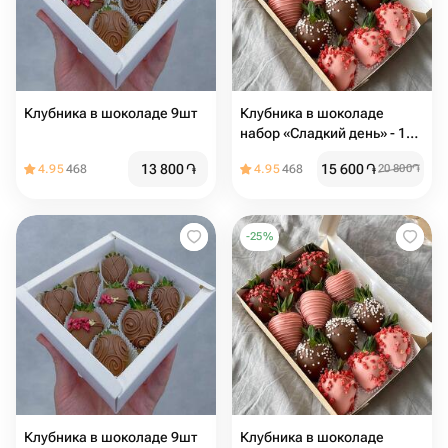
Клубника в шоколаде 9шт️
Клубника в шоколаде
набор «Сладкий день» - 12
ягод
13 800
֏
15 600
֏
4.95
468
4.95
468
20 800
֏
-
25
%
Клубника в шоколаде 9шт
Клубника в шоколаде