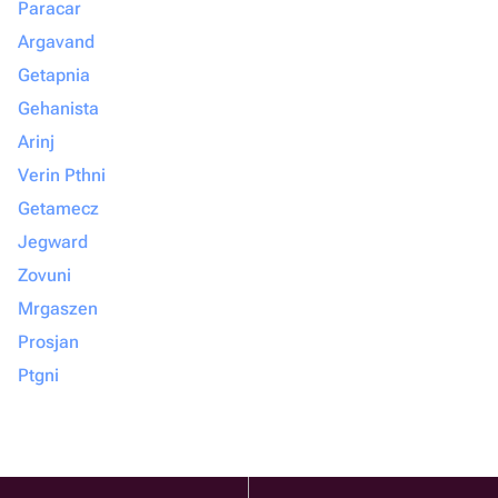
Paracar
Argavand
Getapnia
Gehanista
Arinj
Verin Pthni
Getamecz
Jegward
Zovuni
Mrgaszen
Prosjan
Ptgni