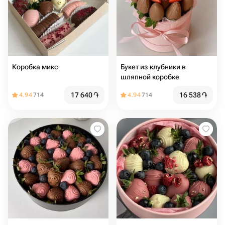
Коробка микс
Букет из клубники в
шляпной коробке
17 640
֏
16 538
֏
4.94
714
4.94
714