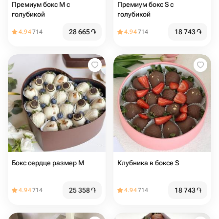
Премиум бокс М с
Премиум бокс S с
голубикой
голубикой
28 665
֏
18 743
֏
4.94
714
4.94
714
Бокс сердце размер М
Клубника в боксе S
25 358
֏
18 743
֏
4.94
714
4.94
714