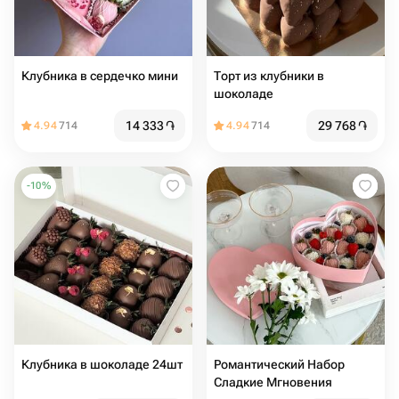
Клубника в сердечко мини
Торт из клубники в
шоколаде
14 333
֏
29 768
֏
4.94
714
4.94
714
-
10
%
Клубника в шоколаде 24шт
Романтический Набор
Сладкие Мгновения