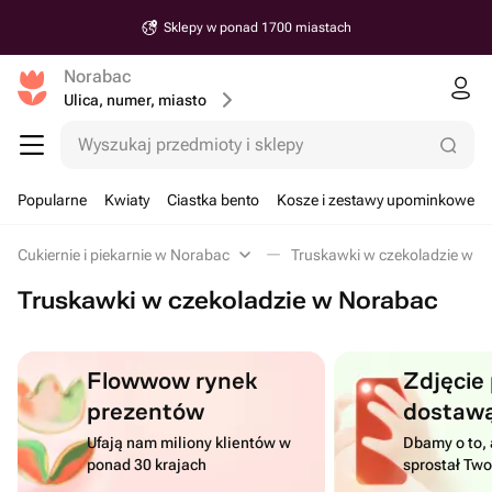
Sklepy w ponad 1700 miastach
Norabac
Ulica, numer, miasto
Wyszukaj przedmioty i sklepy
Popularne
Kwiaty
Ciastka bento
Kosze i zestawy upominkowe
Cukiernie i piekarnie w Norabac
Truskawki w czekoladzie w N
Truskawki w czekoladzie w Norabac
Flowwow rynek
Zdjęcie
prezentów
dostaw
Ufają nam miliony klientów w
Dbamy o to, 
ponad 30 krajach
sprostał Tw