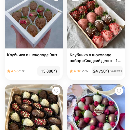
Клубника в шоколаде 9шт
Клубника в шоколаде
набор «Сладкий день» - 12
ягод
13 800
֏
24 750
֏
4.96
276
4.96
276
33 000
֏