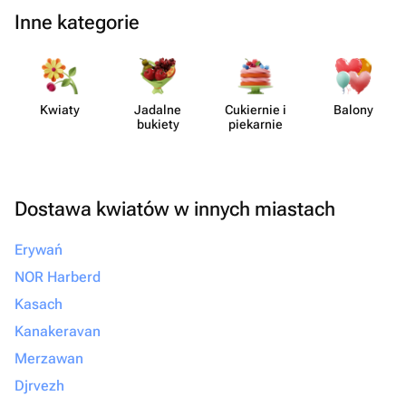
Inne kategorie
Kwiaty
Jadalne
Cukiernie i
Balony
bukiety
piekarnie
Dostawa kwiatów w innych miastach
Erywań
NOR Harberd
Kasach
Kanakeravan
Merzawan
Djrvezh