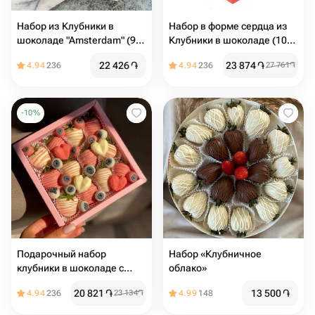
Набор из Клубники в
Набор в форме сердца из
шоколаде "Amsterdam" (9-
Клубники в шоколаде (10-
12 ягод)
12) шт
22 426
֏
23 874
֏
4.94
236
4.94
236
27 761
֏
-
10
%
Подарочный набор
Набор «Клубничное
клубники в шоколаде с
облако»
ягодами
20 821
֏
13 500
֏
4.94
236
23 134
֏
4.99
148