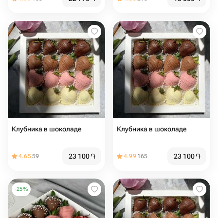
Клубника в шоколаде
Клубника в шоколаде
23 100
֏
23 100
֏
4.65
59
4.99
165
-
25
%