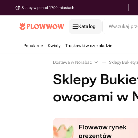
Sklepy w ponad 1700 miastach
Katalog
Wyszukaj prz
Popularne
Kwiaty
Truskawki w czekoladzie
Dostawa w Norabac
Sklepy Bukiet
Sklepy Bukie
owocami w 
Flowwow rynek
prezentów