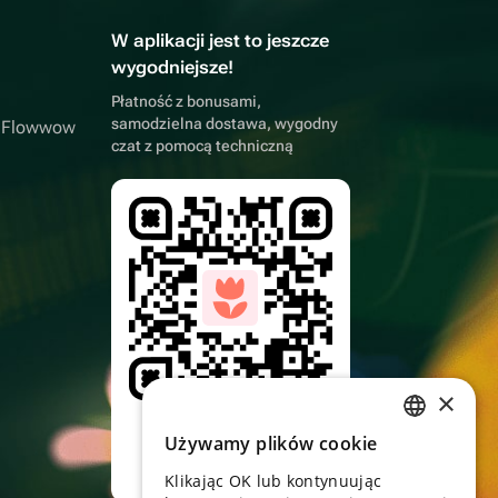
W aplikacji jest to jeszcze
wygodniejsze!
Płatność z bonusami,
samodzielna dostawa, wygodny
a Flowwow
czat z pomocą techniczną
×
Skieruj aparat,
pobierz aplikację
Używamy plików cookie
RUSSIAN
Klikając OK lub kontynuując
ENGLISH