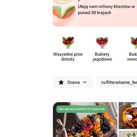
Ufają nam miliony klientów w
ponad 30 krajach
Wszystkie prze​
Bukiety
Buk
dmioty
jagodowe
owo
Ocena
cv/filters/name_fa
Akceptuje punkty bonusowe