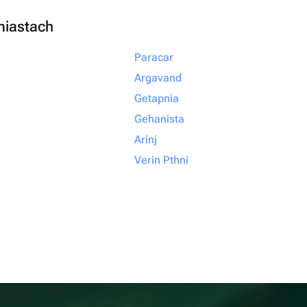
miastach
Paracar
Argavand
Getapnia
Gehanista
Arinj
Verin Pthni