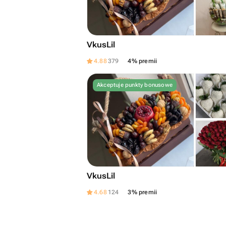
VkusLil
4.88
379
4% premii
Akceptuje punkty bonusowe
VkusLil
4.68
124
3% premii