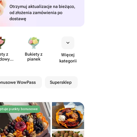
Otrzymuj aktualizacje na bieżąco,
od złożenia zamówienia po
dostawę
ety z
Bukiety z
Więcej
​dowymi
pianek
kategorii
tami
bonusowe WowPass
Supersklep
ptuje punkty bonusowe