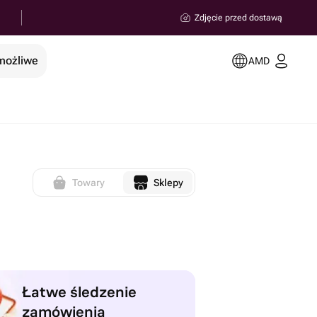
Zdjęcie przed dostawą
 możliwe
AMD
Towary
Sklepy
Łatwe śledzenie
zamówienia