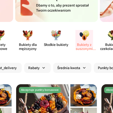
Dbamy o to, aby prezent sprostał
Twoim oczekiwaniom
iety
Bukiety dla
Słodkie bukiety
Bukiety z
Buki
cowe
mężczyzny
suszonymi
czekola
owocami
kwia
st_delivery
Rabaty
Średnia kwota
Punkty 
Akceptuje punkty bonusowe
Akce