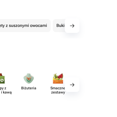
ety z suszonymi owocami
Bukiety z czekoladowymi kwiat
py z
Biżuteria
Smaczne
Wystrój
Akce
 i kawą
zestawy