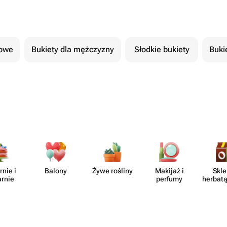
cowe
Bukiety dla mężczyzny
Słodkie bukiety
Buki
rnie i
Balony
Żywe rośliny
Makijaż i
Skle
arnie
perfumy
herbatą