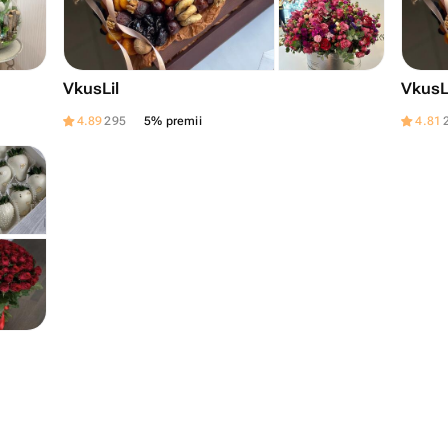
VkusLil
VkusL
4.89
295
5% premii
4.81