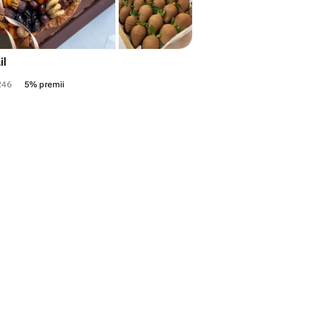
il
246
5% premii