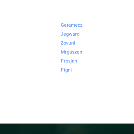
Getamecz
Jegward
Zovuni
Mrgaszen
Prosjan
Ptgni