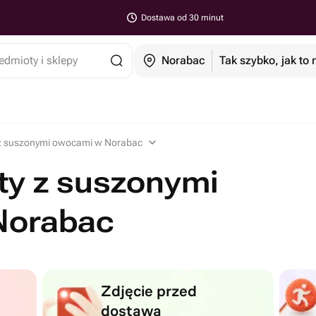
Dostawa od 30 minut
edmioty i sklepy
Norabac
Tak szybko, jak to
y z suszonymi owocami w Norabac
ty z suszonymi
Norabac
Zdjęcie przed
dostawą