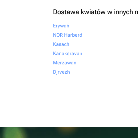
Dostawa kwiatów w innych 
Erywań
NOR Harberd
Kasach
Kanakeravan
Merzawan
Djrvezh