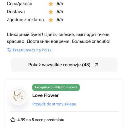
Cena/jakość
5
/5
Dostawa
5
/5
Zgodnie z reklamą
5
/5
Шикарный букет! Цветы свежие, выглядит очень
красиво. Доставили вовремя. Большое спасибо!
Przetłumacz na Polski
Pokaż wszystkie recenzje (48)
Akceptuje punkty bonusowe
Love Flower
Przejdź do strony sklepu
4.99 na 5
ocen przedmiotu