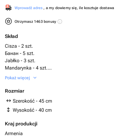
Wprowadź adres
, a my dowiemy się, ile kosztuje dostawa
Otrzymasz 1463 bonusy
Skład
Cisza - 2 szt.
Банан - 5 szt.
Jabłko - 3 szt.
Mandarynka - 4 szt.
Wstążka satynowa - 1 szt.
Pokaż więcej
Kosz wiklinowy - 1 szt.
Morela - 500 g
Rozmiar
Kiść winogron - 1 szt.
Szerokość - 45 cm
нектарин или персик - 3 szt.
Wysokość - 40 cm
Kraj produkcji
Armenia