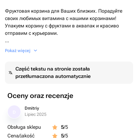
Фруктовая корзина для Ваших близких. Порадуйте
своих любимых витамина с нашими корзинами!
Упакуем корзину с фруктами в аквапак и красиво
отправим с курьерами.
Перед употреблением фрукты нужно помыть!
Pokaż więcej
Część tekstu na stronie została
przetłumaczona automatycznie
Oceny oraz recenzje
Dmitriy
D
Lipiec 2025
Obsługa sklepu
5
/5
Cena/jakość
5
/5