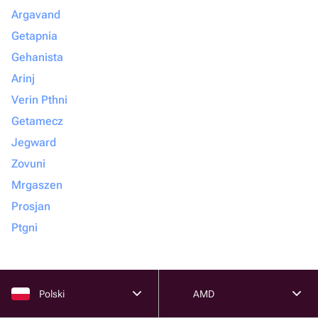
Argavand
Getapnia
Gehanista
Arinj
Verin Pthni
Getamecz
Jegward
Zovuni
Mrgaszen
Prosjan
Ptgni
Polski
AMD