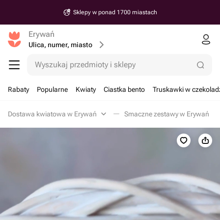
Sklepy w ponad 1700 miastach
Erywań
Ulica, numer, miasto
Wyszukaj przedmioty i sklepy
Rabaty
Popularne
Kwiaty
Ciastka bento
Truskawki w czekolad
Dostawa kwiatowa w Erywań
Smaczne zestawy w Erywań