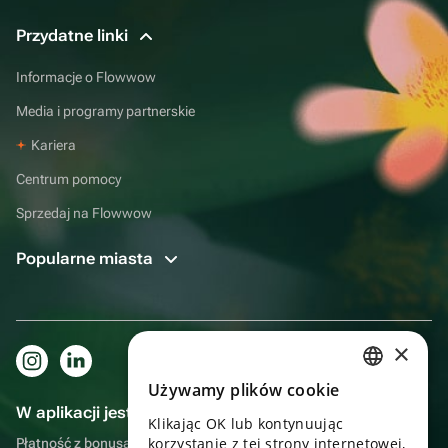
Przydatne linki
Informacje o Flowwow
Media i programy partnerskie
Kariera
Centrum pomocy
Sprzedaj na Flowwow
Popularne miasta
×
Używamy plików cookie
RUSSIAN
W aplikacji jest to jeszcze wygodniejsze!
Klikając OK lub kontynuując
ENGLISH
korzystanie z tej strony internetowej,
Płatność z bonusami, samodzielna dostawa, wygodny czat z