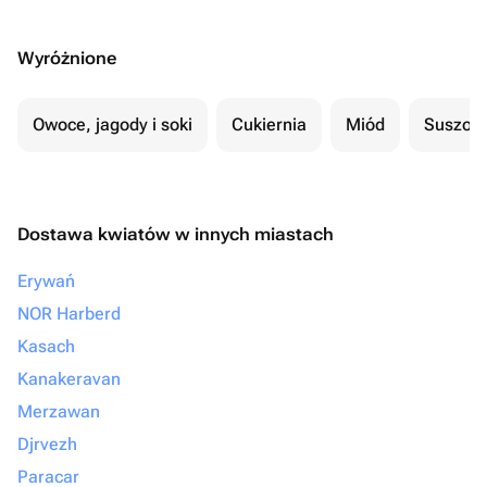
Wyróżnione
Owoce, jagody i soki
Cukiernia
Miód
Suszon
Dostawa kwiatów w innych miastach
Erywań
NOR Harberd
Kasach
Kanakeravan
Merzawan
Djrvezh
Paracar