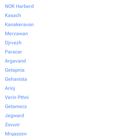
NOR Harberd
Kasach
Kanakeravan
Merzawan
Djrvezh
Paracar
Argavand
Getapnia
Gehanista
Arinj
Verin Pthni
Getamecz
Jegward
Zovuni
Mrgaszen