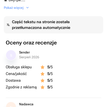
• Kinder Chocolate
Pokaż więcej
• Kinder Bueno
• Kinder Surprise
Część tekstu na stronie została
• И другие популярные лакомства!
przetłumaczona automatycznie
Отличный выбор для подарка:
🎉 На День рождения
Oceny oraz recenzje
💝 14 февраля, День Святого Валентина
🌸 8 марта
Sender
S
🎄 На Новый год и Рождество
Sierpień 2026
👩‍👧‍👦 Ребёнку, девушке, парню, сестре, брату, друзьям
Obsługa sklepu
5
/5
и коллегам
Cena/jakość
5
/5
📍 Доставка по городу | 📦 Самовывоз
Dostawa
5
/5
Zgodnie z reklamą
5
/5
Nadawca