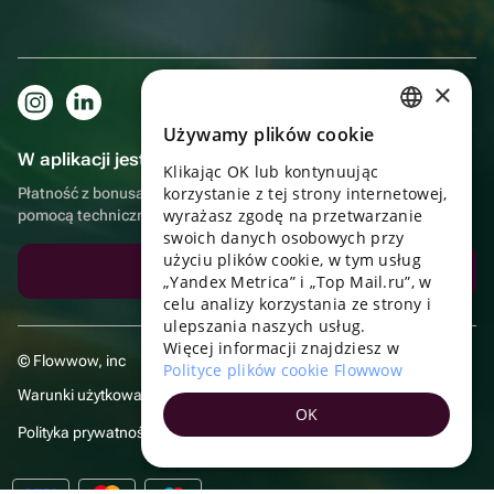
×
Używamy plików cookie
RUSSIAN
W aplikacji jest to jeszcze wygodniejsze!
Klikając OK lub kontynuując
ENGLISH
korzystanie z tej strony internetowej,
Płatność z bonusami, samodzielna dostawa, wygodny czat z
UKRAINIAN
wyrażasz zgodę na przetwarzanie
pomocą techniczną
swoich danych osobowych przy
PORTUGUESE
użyciu plików cookie, w tym usług
Pobierz aplikację
„Yandex Metrica” i „Top Mail.ru”, w
SPANISH
celu analizy korzystania ze strony i
ulepszania naszych usług.
HUNGARIAN
Więcej informacji znajdziesz w
© Flowwow, inc
ITALIAN
Polityce plików cookie Flowwow
Warunki użytkowania
FRENCH
OK
Polityka prywatności
TURKISH
GERMAN