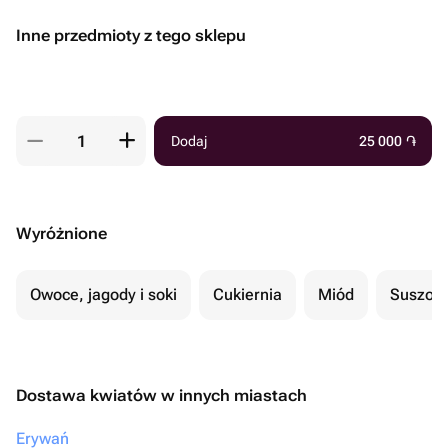
Inne przedmioty z tego sklepu
Dodaj
25 000
֏
Wyróżnione
Owoce, jagody i soki
Cukiernia
Miód
Suszon
Dostawa kwiatów w innych miastach
Erywań