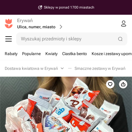
Sklepy w ponad 1700 miastach
Erywań
Ulica, numer, miasto
Wyszukaj przedmioty i sklepy
Rabaty
Popularne
Kwiaty
Ciastka bento
Kosze i zestawy upo
Dostawa kwiatowa w Erywań
Smaczne zestawy w Erywań