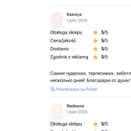
Kseniya
K
Lipiec 2026
Obsługa sklepu
5
/5
Cena/jakość
5
/5
Dostawa
5
/5
Zgodnie z reklamą
5
/5
Самая чудесная, терпеливая, забот
несколько дней! Благодарю от души!
Przetłumacz na Polski
Nadawca
N
Lipiec 2026
Obsługa sklepu
5
/5