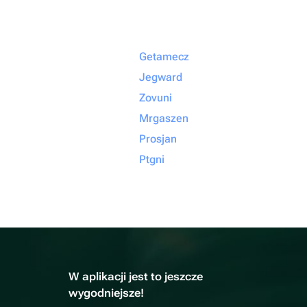
Getamecz
Jegward
Zovuni
Mrgaszen
Prosjan
Ptgni
W aplikacji jest to jeszcze
wygodniejsze!