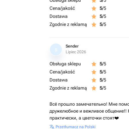
Obsługa sklepu
5
/5
Cena/jakość
5
/5
Dostawa
5
/5
Zgodnie z reklamą
5
/5
Sender
S
Lipiec 2026
Obsługa sklepu
5
/5
Cena/jakość
5
/5
Dostawa
5
/5
Zgodnie z reklamą
5
/5
Всё прошло замечательно! Мне помо
дружелюбное и вежливое общение!! К
практически, а цветочки стоят❤️
Przetłumacz na Polski