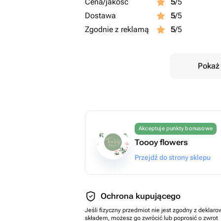
Cena/jakość
5
/5
Dostawa
5
/5
Zgodnie z reklamą
5
/5
Pokaż 
Akceptuje punkty bonusowe
Toooy flowers
Przejdź do strony sklepu
Ochrona kupującego
Jeśli fizyczny przedmiot nie jest zgodny z dekla
składem, możesz go zwrócić lub poprosić o zwrot