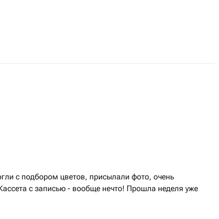
гли с подбором цветов, присылали фото, очень
ассета с записью - вообще нечто! Прошла неделя уже