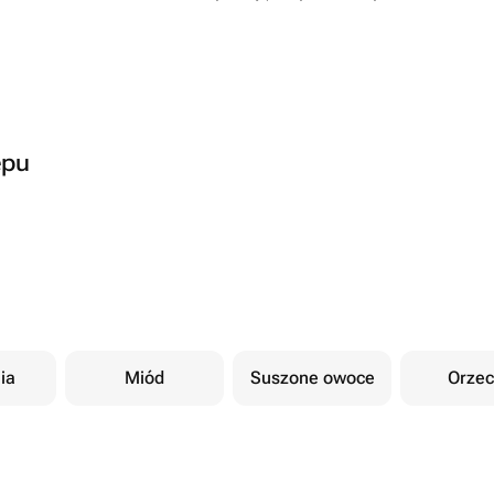
epu
ia
Miód
Suszone owoce
Orzec