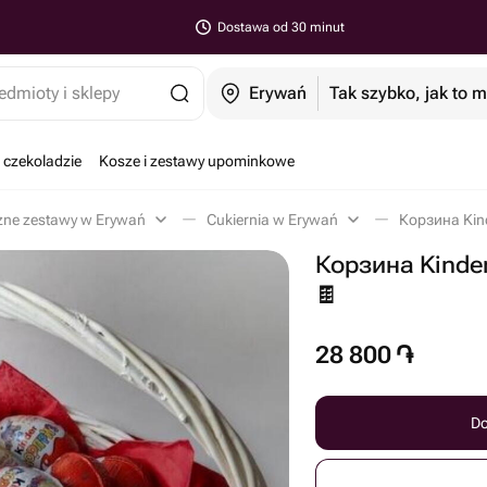
Dostawa od 30 minut
edmioty i sklepy
Erywań
Tak szybko, jak to 
 czekoladzie
Kosze i zestawy upominkowe
ne zestawy w Erywań
Cukiernia w Erywań
Корзина Kin
Корзина Kinde
🍫
28 800
֏
Do