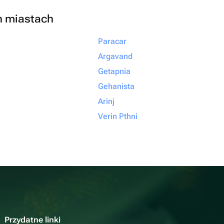
h miastach
Paracar
Argavand
Getapnia
Gehanista
Arinj
Verin Pthni
Przydatne linki