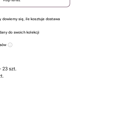
y dowiemy się, ile kosztuje dostawa
dany do swoich kolekcji
usów
 23 szt.
t.