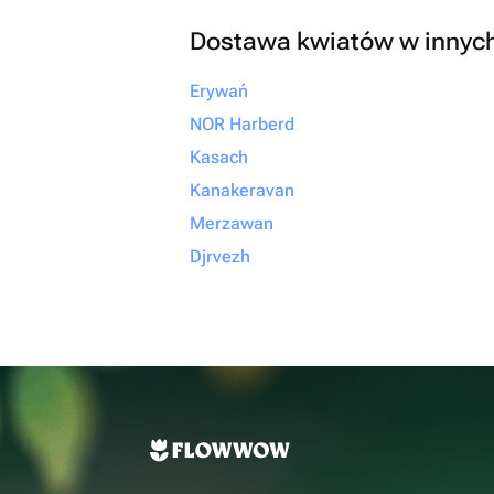
Dostawa kwiatów w innyc
Erywań
NOR Harberd
Kasach
Kanakeravan
Merzawan
Djrvezh