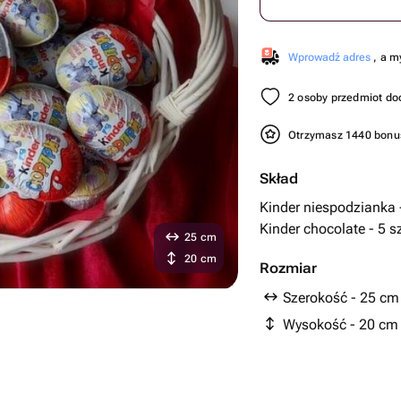
Wprowadź adres
, a m
2 osoby przedmiot do
Otrzymasz 1440 bon
Skład
Kinder niespodzianka -
Kinder chocolate - 5 sz
25 cm
20 cm
Rozmiar
Szerokość - 25 cm
Wysokość - 20 cm