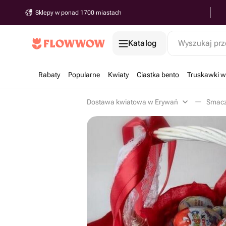
Sklepy w ponad 1700 miastach
Katalog
Wyszukaj prz
Rabaty
Popularne
Kwiaty
Ciastka bento
Truskawki w
Dostawa kwiatowa w Erywań
Smacz