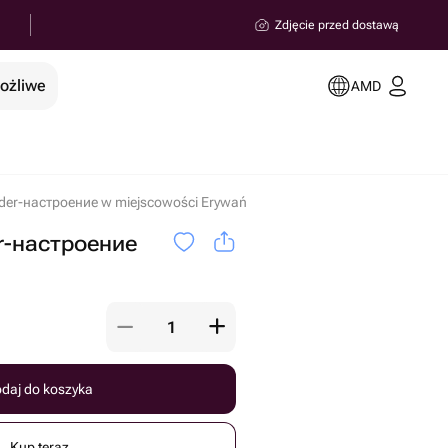
Zdjęcie przed dostawą
możliwe
AMD
der-настроение w miejscowości Erywań
r-настроение
daj do koszyka
Kup teraz