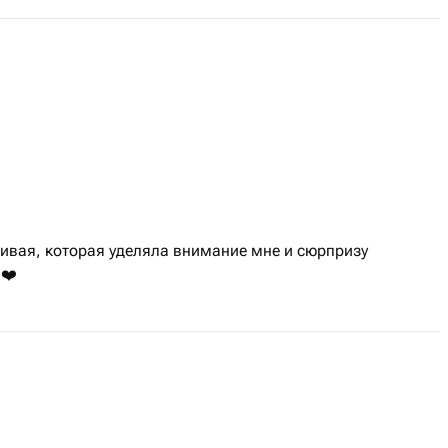
ливая, которая уделяла внимание мне и сюрпризу
 ❤️