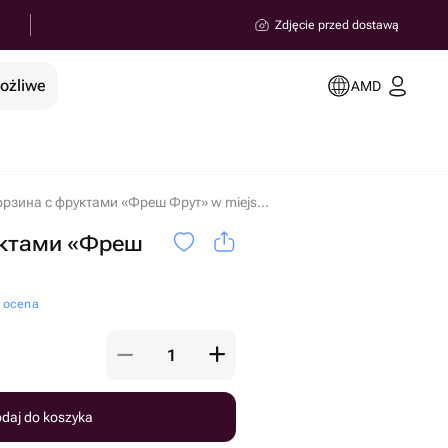
Zdjęcie przed dostawą
możliwe
AMD
Корзина с фруктами «Фреш Фрут» w miejscowości Erywań
уктами «Фреш
a ocena
daj do koszyka