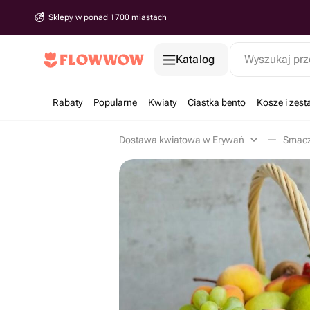
Sklepy w ponad 1700 miastach
Katalog
Wyszukaj prz
Rabaty
Popularne
Kwiaty
Ciastka bento
Kosze i zes
Dostawa kwiatowa w Erywań
Smacz