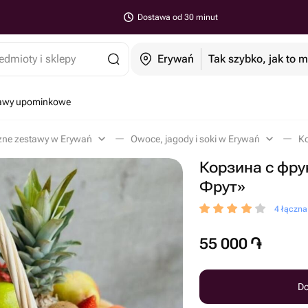
Dostawa od 30 minut
edmioty i sklepy
Erywań
Tak szybko, jak to 
tawy upominkowe
ne zestawy w Erywań
Owoce, jagody i soki w Erywań
Корзина с фр
Фрут»
4 łączn
55 000
֏
Do