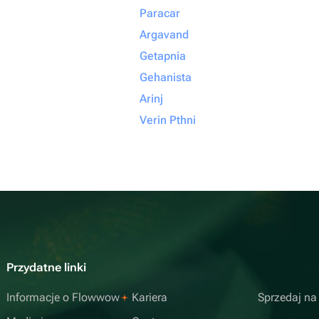
Paracar
Argavand
Getapnia
Gehanista
Arinj
Verin Pthni
Przydatne linki
Informacje o Flowwow
Kariera
Sprzedaj n