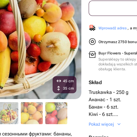
Wprowadź adres
, a m
Otrzymasz 2750 bon
Buyr Flowers - Supers
Supersklepy to sklepy
dokładają wszelkich s
obsługę klienta.
45 cm
Skład
35 cm
Truskawka - 250 g
Ананас - 1 szt.
Банан - 6 szt.
Kiwi - 6 szt.
Pomarańcza - 5 szt.
Pokaż więcej
Mandarynka - 5 szt.
и сезонными фруктами: бананы,
Wstążka satynowa - 1 