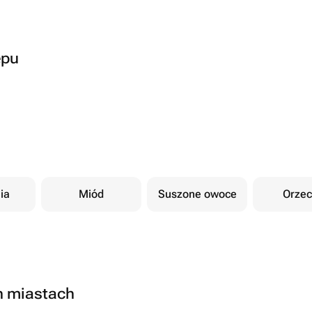
epu
ia
Miód
Suszone owoce
Orzec
h miastach