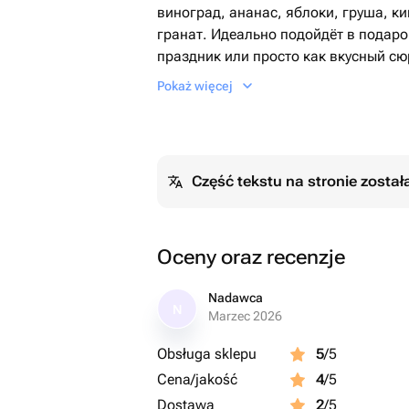
виноград, ананас, яблоки, груша, ки
гранат. Идеально подойдёт в подар
праздник или просто как вкусный сю
Pokaż więcej
📦 Быстрая доставка по Еревану
🎁 Возможность добавить открытку 
🌿 Только свежие фрукты
Część tekstu na stronie zosta
Закажите прямо сейчас и подарите р
фруктовая корзина, доставка фрукто
с фруктами, фруктовый набор, доста
Oceny oraz recenzje
подарок, ананас, виноград, бананы,
Nadawca
N
Marzec 2026
Obsługa sklepu
5
/5
Cena/jakość
4
/5
Dostawa
2
/5