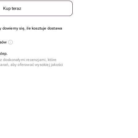
Kup teraz
y dowiemy się, ile kosztuje dostawa
usów
klep.
 z doskonałymi recenzjami, które
tarań, aby oferować wysokiej jakości
szt.