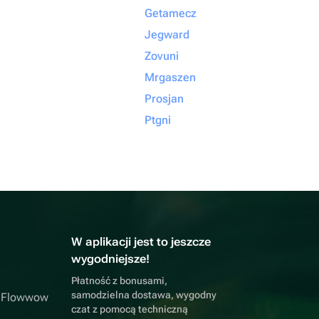
Getamecz
Jegward
Zovuni
Mrgaszen
Prosjan
Ptgni
W aplikacji jest to jeszcze
wygodniejsze!
Płatność z bonusami,
samodzielna dostawa, wygodny
a Flowwow
czat z pomocą techniczną