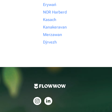
Erywań
NOR Harberd
Kasach
Kanakeravan
Merzawan
Djrvezh