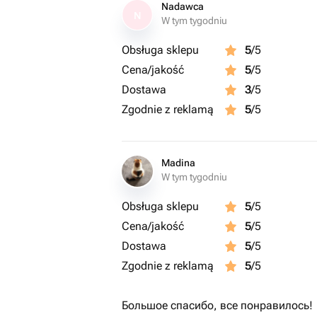
Nadawca
N
W tym tygodniu
Obsługa sklepu
5
/5
Cena/jakość
5
/5
Dostawa
3
/5
Zgodnie z reklamą
5
/5
Madina
W tym tygodniu
Obsługa sklepu
5
/5
Cena/jakość
5
/5
Dostawa
5
/5
Zgodnie z reklamą
5
/5
Большое спасибо, все понравилось! 