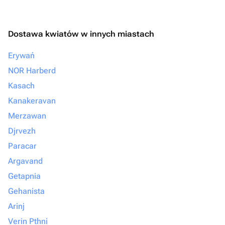
Dostawa kwiatów w innych miastach
Erywań
NOR Harberd
Kasach
Kanakeravan
Merzawan
Djrvezh
Paracar
Argavand
Getapnia
Gehanista
Arinj
Verin Pthni