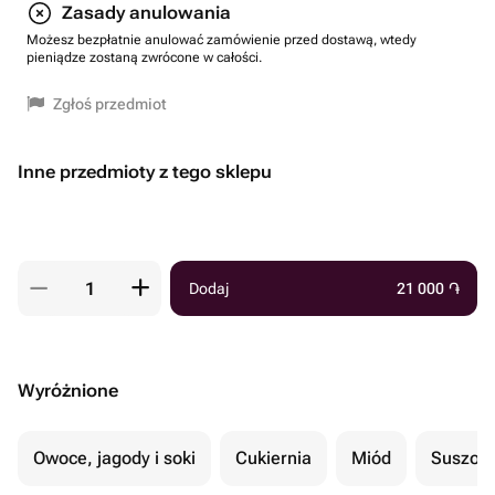
Zasady anulowania
Możesz bezpłatnie anulować zamówienie przed dostawą, wtedy
pieniądze zostaną zwrócone w całości.
Zgłoś przedmiot
Inne przedmioty z tego sklepu
Dodaj
21 000
֏
Wyróżnione
Owoce, jagody i soki
Cukiernia
Miód
Suszon