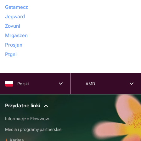
Getamecz
Jegward
Zovuni
Mrgaszen
Prosjan
Ptgni
Polski
AMD
Przydatne linki
Informacje o Flowwow
Media i programy partnerskie
Kariera