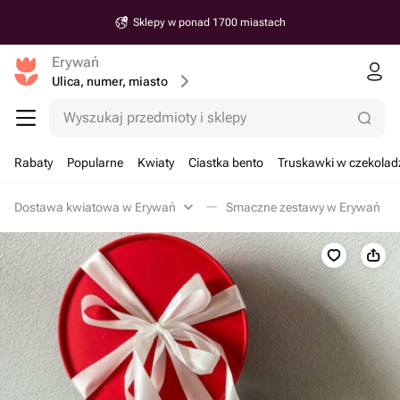
iastach
Dostawa od 30 min
Erywań
Ulica, numer, miasto
Wyszukaj przedmioty i sklepy
Rabaty
Popularne
Kwiaty
Ciastka bento
Truskawki w czekolad
Dostawa kwiatowa w Erywań
Smaczne zestawy w Erywań