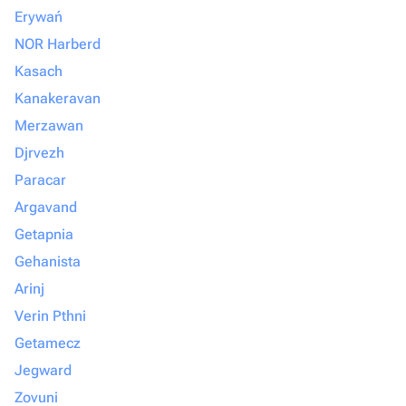
Erywań
NOR Harberd
Kasach
Kanakeravan
Merzawan
Djrvezh
Paracar
Argavand
Getapnia
Gehanista
Arinj
Verin Pthni
Getamecz
Jegward
Zovuni