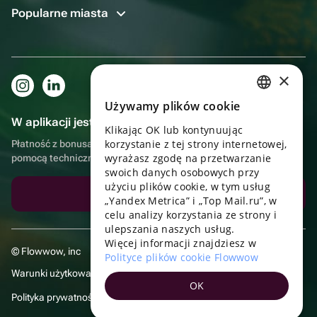
Popularne miasta
×
Używamy plików cookie
RUSSIAN
W aplikacji jest to jeszcze wygodniejsze!
Klikając OK lub kontynuując
ENGLISH
korzystanie z tej strony internetowej,
Płatność z bonusami, samodzielna dostawa, wygodny czat z
UKRAINIAN
wyrażasz zgodę na przetwarzanie
pomocą techniczną
swoich danych osobowych przy
PORTUGUESE
użyciu plików cookie, w tym usług
Pobierz aplikację
„Yandex Metrica” i „Top Mail.ru”, w
SPANISH
celu analizy korzystania ze strony i
ulepszania naszych usług.
HUNGARIAN
Więcej informacji znajdziesz w
© Flowwow, inc
ITALIAN
Polityce plików cookie Flowwow
Warunki użytkowania
FRENCH
OK
Polityka prywatności
TURKISH