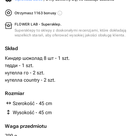
Otrzymasz 1163 bonusy
FLOWER LAB - Supersklep.
Supersklepy to sklepy z doskonałymi recenzjami, które dokładają
wszelkich starań, aby oferować wysokiej jakości obsługę klienta.
Skład
Киндер шоколад 8 шт - 1 szt.
тедди - 1 szt.
нутелла го - 2 szt.
нутелла country - 2 szt.
Rozmiar
Szerokość - 45 cm
Wysokość - 45 cm
Waga przedmiotu
700 g