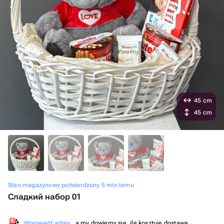
45 cm
45 cm
Stan magazynowy potwierdzony 5 min temu
Сладкий набор 01
Wprowadź adres
, a my dowiemy się, ile kosztuje dostawa