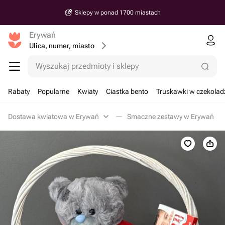
Sklepy w ponad 1700 miastach
Erywań
Ulica, numer, miasto
Wyszukaj przedmioty i sklepy
Rabaty
Popularne
Kwiaty
Ciastka bento
Truskawki w czekolad
Dostawa kwiatowa w Erywań
Smaczne zestawy w Erywań