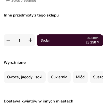
Zgłoś przedmiot
Inne przedmioty z tego sklepu
31 000
֏
Dodaj
23 250
֏
Wyróżnione
Owoce, jagody i soki
Cukiernia
Miód
Suszon
Dostawa kwiatów w innych miastach