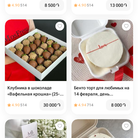
8 500
֏
13 000
֏
4.90
514
4.90
514
Клубника в шоколаде
Бенто торт для любимых на
«Вафельная крошка» (25-
14 февраля, день
36шт)
влюбленных
30 000
֏
8 000
֏
4.90
514
4.94
714