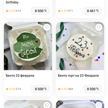
birthday
8 500
֏
8 461
֏
4.90
514
4.90
971
Бенто 23 февраля
Бенто торт на 23 Февраля
8 500
֏
8 500
֏
4.90
514
4.95
468