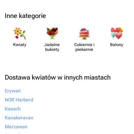
Inne kategorie
Kwiaty
Jadalne
Cukiernie i
Balony
bukiety
piekarnie
Dostawa kwiatów w innych miastach
Erywań
NOR Harberd
Kasach
Kanakeravan
Merzawan