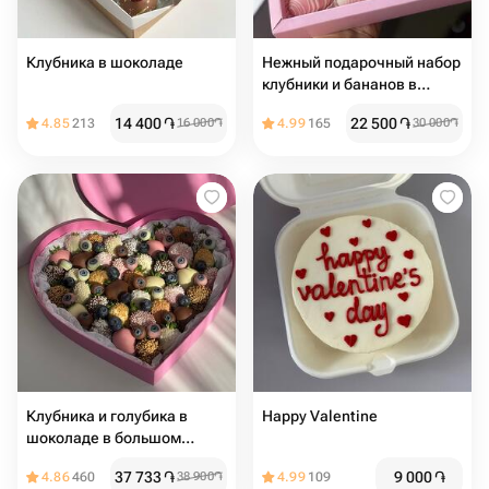
Клубника в шоколаде
Нежный подарочный набор
клубники и бананов в
шоколаде
14 400
֏
22 500
֏
4.85
213
16 000
֏
4.99
165
30 000
֏
Клубника и голубика в
Happy Valentine
шоколаде в большом
сердце
37 733
֏
9 000
֏
4.86
460
38 900
֏
4.99
109