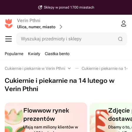
Sklepy w ponad 1700 miastach
Verin Pthni
Ulica, numer, miasto
Wyszukaj przedmioty i sklepy
Popularne
Kwiaty
Ciastka bento
Cukiernie i piekarnie w Verin Pthni
Cukiernie i piekarnie na 14 
Cukiernie i piekarnie na 14 lutego w
Verin Pthni
Flowwow rynek
Zdjęcie
prezentów
dostaw
Ufają nam miliony klientów w
Dbamy o to, 