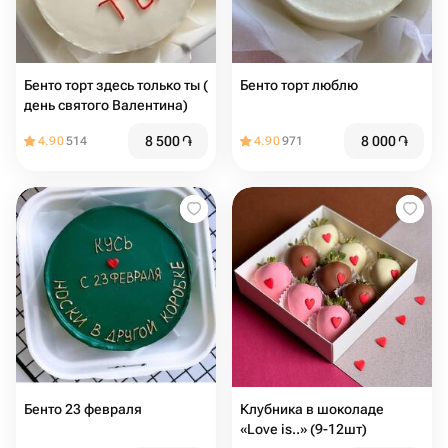
Бенто торт здесь только ты (
Бенто торт люблю
день святого Валентина)
8 500
֏
8 000
֏
4.90
514
4.90
971
Бенто 23 февраля️
Клубника в шоколаде
«Love is..» (9-12шт)