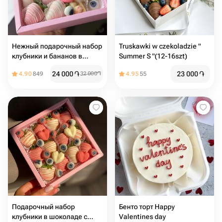
Нежный подарочный набор
Truskawki w czekoladzie "
клубники и бананов в
Summer S "(12-16szt)
шоколаде
24 000
֏
23 000
֏
4.90
849
32 000
֏
4.95
55
Подарочный набор
Бенто торт Happy
клубники в шоколаде с
Valentines day