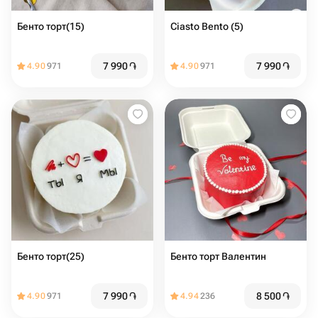
Бенто торт(15)
Ciasto Bento (5)
7 990
֏
7 990
֏
4.90
971
4.90
971
Бенто торт(25)
Бенто торт Валентин
7 990
֏
8 500
֏
4.90
971
4.94
236