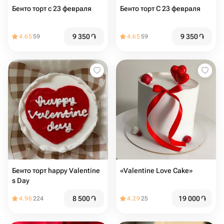
Бенто торт с 23 февраля
Бенто торт С 23 февраля
9 350
֏
9 350
֏
4.65
59
4.65
59
Бенто торт happy Valentine
«Valentine Love Cake»
s Day
8 500
֏
19 000
֏
4.96
224
4.29
25