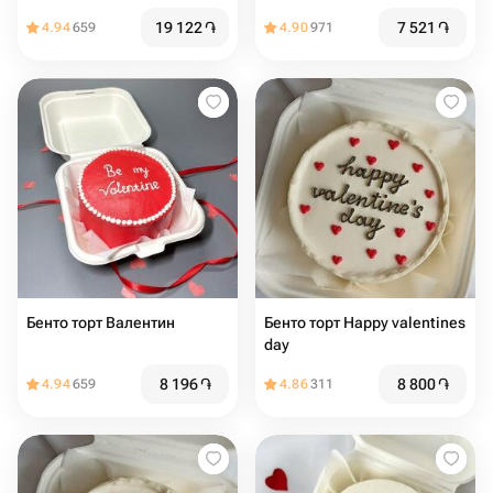
ягодами
19 122
֏
7 521
֏
4.94
659
4.90
971
Бенто торт Валентин
Бенто торт Happy valentines
day
8 196
֏
8 800
֏
4.94
659
4.86
311