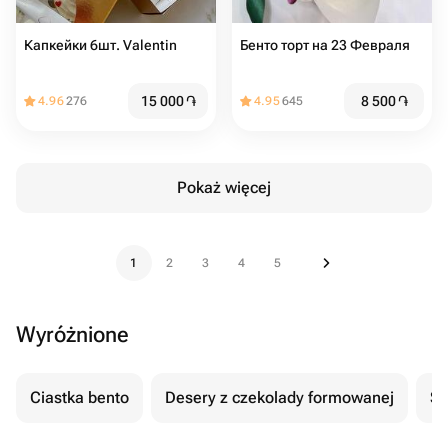
Капкейки 6шт. Valentin
Бенто торт на 23 Февраля
15 000
֏
8 500
֏
4.96
276
4.95
645
Pokaż więcej
1
2
3
4
5
Wyróżnione
Ciastka bento
Desery z czekolady formowanej
Se