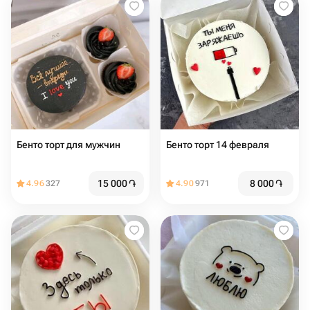
Бенто торт для мужчин
Бенто торт 14 февраля
15 000
֏
8 000
֏
4.96
327
4.90
971