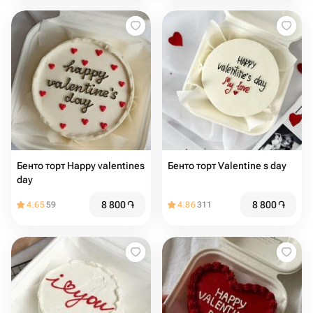
Бенто торт Happy valentines
Бенто торт Valentine s day
day
8 800
֏
8 800
֏
4.65
59
4.86
311