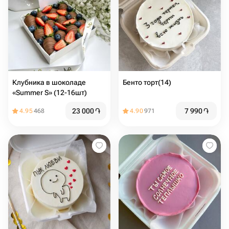
Клубника в шоколаде
Бенто торт(14)
«Summer S» (12-16шт)
23 000
֏
7 990
֏
4.95
468
4.90
971