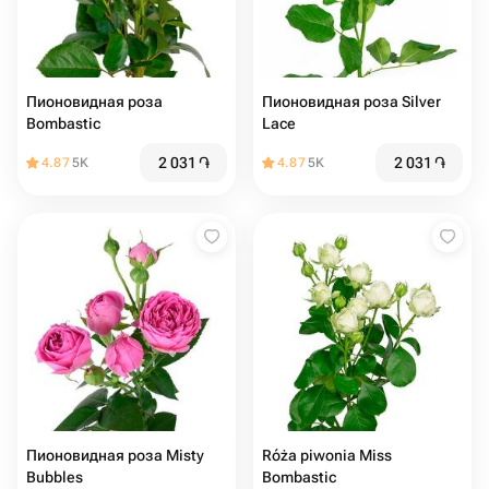
Пионовидная роза
Пионовидная роза Silver
Bombastic
Lace
2 031
֏
2 031
֏
4.87
5K
4.87
5K
Пионовидная роза Misty
Róża piwonia Miss
Bubbles
Bombastic