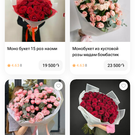
Моно букет 15 роз наоми
Монобукет из кустовой
розы мадам бомбастик
19 500
֏
23 500
֏
4.63
8
4.63
8