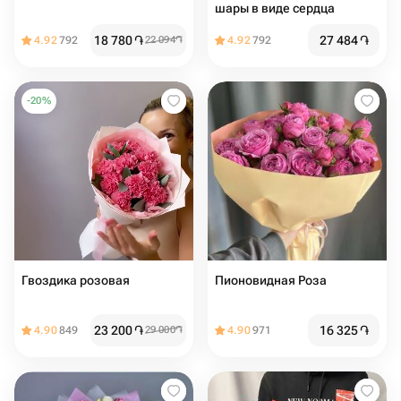
шары в виде сердца
18 780
֏
27 484
֏
4.92
792
22 094
֏
4.92
792
-
20
%
Гвоздика розовая
Пионовидная Роза
23 200
֏
16 325
֏
4.90
849
29 000
֏
4.90
971