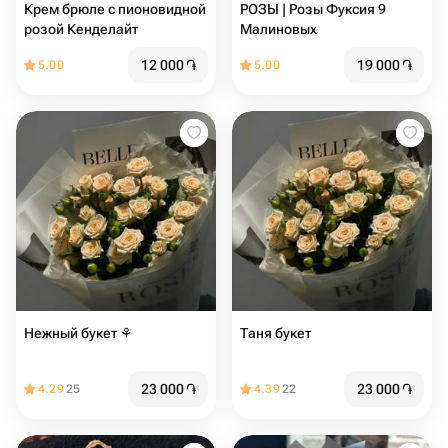
Крем брюле с пионовидной
РОЗЫ | Розы Фуксия 9
розой Кенделайт
Малиновых
12 000
֏
19 000
֏
5.00
5.00
Нежный букет ⚘️
Таня букет
23 000
֏
23 000
֏
4.29
25
4.39
22