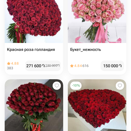
Красная роза голландия
Букет_нежность
4.88
271 600
֏
150 000
֏
280 000
֏
4.84
616
383
-
10
%