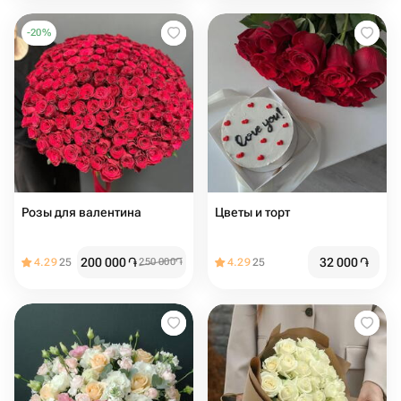
-
20
%
Розы для валентина
Цветы и торт
200 000
֏
32 000
֏
4.29
25
250 000
֏
4.29
25