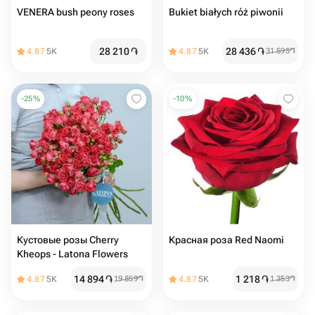
VENERA bush peony roses
Bukiet białych róż piwonii
28 210
֏
28 436
֏
4.87
5K
4.87
5K
31 595
֏
-
25
%
-
10
%
Кустовые розы Cherry
Красная роза Red Naomi
Kheops - Latona Flowers
14 894
֏
1 218
֏
4.87
5K
19 859
֏
4.87
5K
1 353
֏