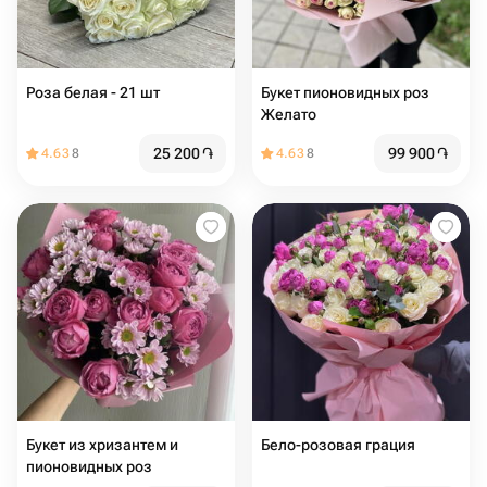
Роза белая - 21 шт
Букет пионовидных роз
Желато
25 200
֏
99 900
֏
4.63
8
4.63
8
Букет из хризантем и
Бело-розовая грация
пионовидных роз