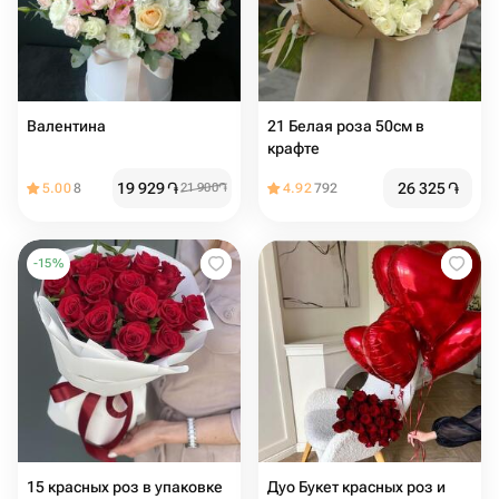
Валентина
21 Белая роза 50см в
крафте
19 929
֏
26 325
֏
5.00
8
21 900
֏
4.92
792
-
15
%
15 красных роз в упаковке
Дуо Букет красных роз и