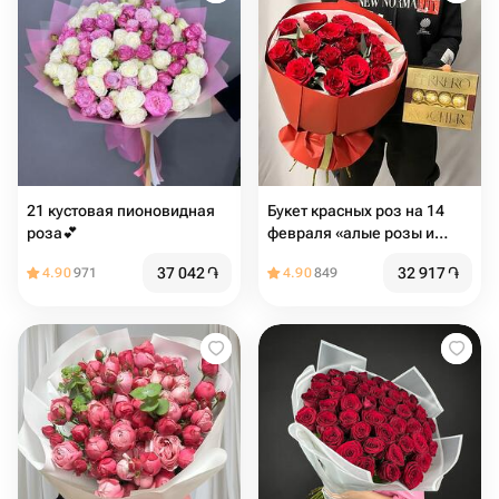
21 кустовая пионовидная
Букет красных роз на 14
роза💕
февраля «алые розы и
Ферреро»
37 042
֏
32 917
֏
4.90
971
4.90
849