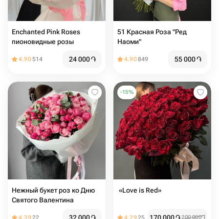
Enchanted Pink Roses
51 Красная Роза "Ред
пионовидные розы
Наоми"
24 000
֏
55 000
֏
4.90
514
4.90
849
-
15
%
Нежный букет роз ко Дню
️ «Love is Red»
Святого Валентина
32 000
֏
170 000
֏
4.39
22
4.29
25
200 000
֏