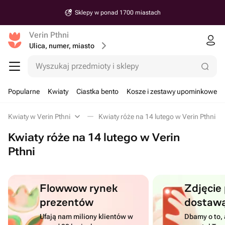
Sklepy w ponad 1700 miastach
Verin Pthni
Ulica, numer, miasto
Wyszukaj przedmioty i sklepy
Popularne
Kwiaty
Ciastka bento
Kosze i zestawy upominkowe
Kwiaty w Verin Pthni
Kwiaty róże na 14 lutego w Verin Pthni
Kwiaty róże na 14 lutego w Verin
Pthni
Flowwow rynek
Zdjęcie
prezentów
dostaw
Ufają nam miliony klientów w
Dbamy o to, 