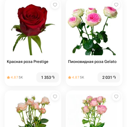
Красная роза Prestige
Пионовидная роза Gelato
1 353
֏
2 031
֏
4.87
5K
4.87
5K