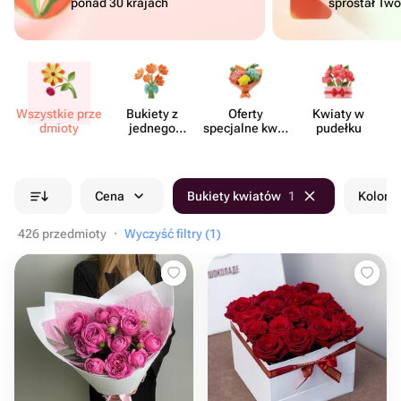
ponad 30 krajach
sprostał Tw
Wszystkie prze​
Bukiety z
Oferty
Kwiaty w
Kw
dmioty
jednego
specjalne kwia​
pudełku
rodzaju
ciarni
kwiatów
Cena
Bukiety kwiatów
1
Kolor b
426 przedmioty
·
Wyczyść filtry (1)