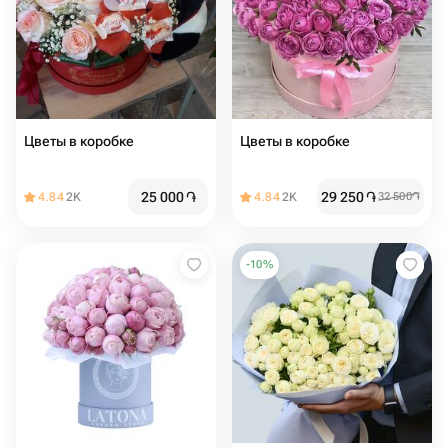
Цветы в коробке
Цветы в коробке
25 000
֏
29 250
֏
4.84
2K
4.84
2K
32 500
֏
-
10
%