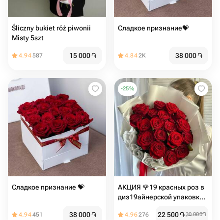
Śliczny bukiet róż piwonii
Сладкое признание💝
Misty 5szt
15 000
֏
38 000
֏
4.94
587
4.84
2K
-
25
%
Сладкое признание 💝
АКЦИЯ 🌹19 красных роз в
диз19айнерской упаковке
белый️ Размер S
38 000
֏
22 500
֏
4.94
451
4.96
276
30 000
֏