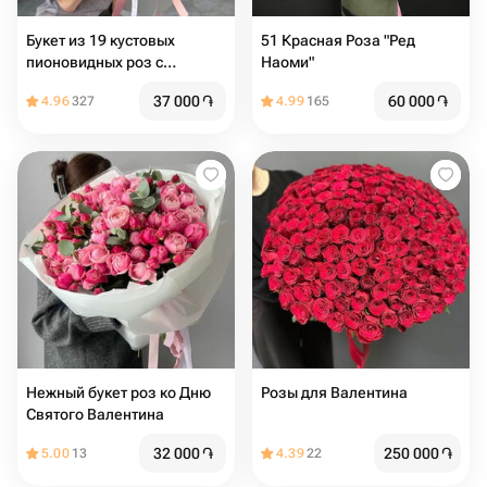
Букет из 19 кустовых
51 Красная Роза "Ред
пионовидных роз с
Наоми"
веточками эвкалипта
37 000
֏
60 000
֏
4.96
327
4.99
165
«Нежности для тебя»
Нежный букет роз ко Дню
Розы для Валентина
Святого Валентина
32 000
֏
250 000
֏
5.00
13
4.39
22