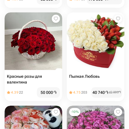
Красные розы для
Пылкая Любовь
валентина
50 000
֏
40 740
֏
4.39
22
4.75
203
42 000
֏
-
10
%