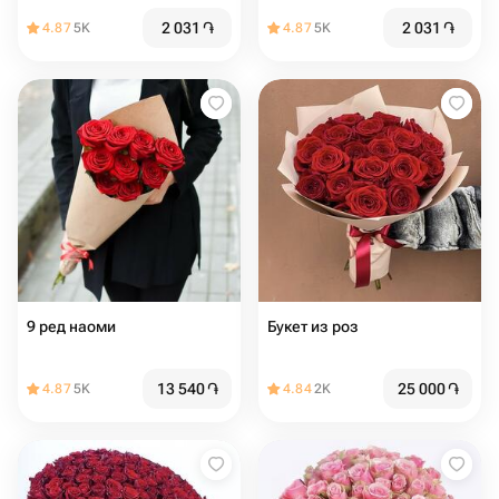
2 031
֏
2 031
֏
4.87
5K
4.87
5K
9 ред наоми
Букет из роз
13 540
֏
25 000
֏
4.87
5K
4.84
2K