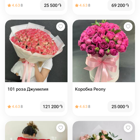
25 500
֏
69 200
֏
4.63
8
4.63
8
101 роза Джумилия
Коробка Peony
121 200
֏
25 000
֏
4.63
8
4.63
8