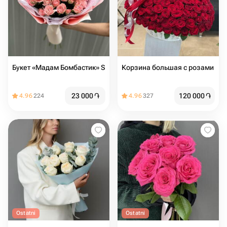
Букет «Мадам Бомбастик» S
Корзина большая с розами
23 000
֏
120 000
֏
4.96
224
4.96
327
Ostatni
Ostatni