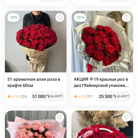
-
25
%
-
25
%
51 ароматная алая роза в
АКЦИЯ 🌹19 красных роз в
крафте 60см
диз19айнерской упаковке
белый️ Размер S
51 000
֏
25 500
֏
4.96
224
68 000
֏
4.86
311
34 000
֏