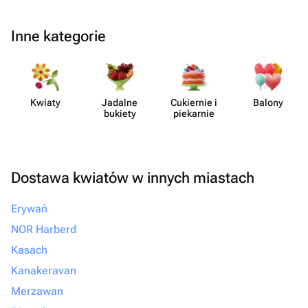
Inne kategorie
Kwiaty
Jadalne
Cukiernie i
Balony
bukiety
piekarnie
Dostawa kwiatów w innych miastach
Erywań
NOR Harberd
Kasach
Kanakeravan
Merzawan