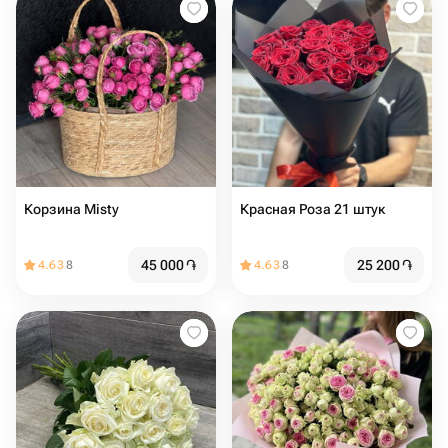
Корзина Misty
Красная Роза 21 штук
45 000
֏
25 200
֏
4.63
8
4.63
8