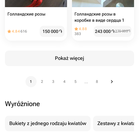
Голландские розы
Голландские розы в
коробке в виде сердца 1
4.88
150 000
֏
243 000
֏
4.84
616
270 000
֏
383
Pokaż więcej
1
2
3
4
5
8
...
Wyróżnione
Bukiety z jednego rodzaju kwiatów
Zestawy z kwiatam