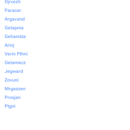
Djrvezh
Paracar
Argavand
Getapnia
Gehanista
Arinj
Verin Pthni
Getamecz
Jegward
Zovuni
Mrgaszen
Prosjan
Ptgni