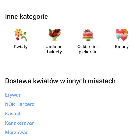
Inne kategorie
Kwiaty
Jadalne
Cukiernie i
Balony
bukiety
piekarnie
Dostawa kwiatów w innych miastach
Erywań
NOR Harberd
Kasach
Kanakeravan
Merzawan