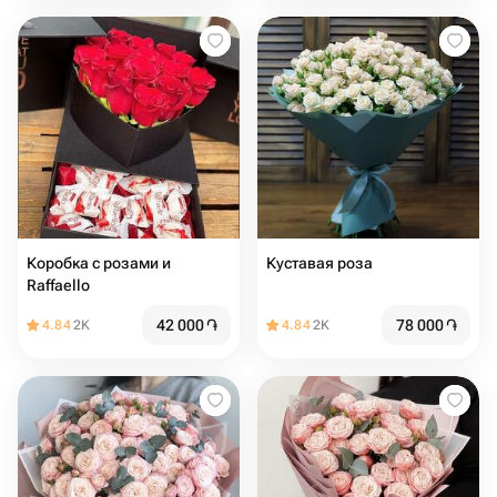
Коробка с розами и
Куставая роза
Raffaello
42 000
֏
78 000
֏
4.84
2K
4.84
2K