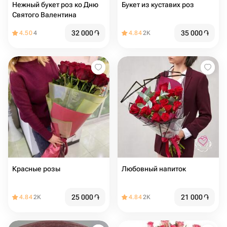
Нежный букет роз ко Дню
Букет из куставих роз
Святого Валентина
32 000
֏
35 000
֏
4.50
4
4.84
2K
Красные розы
Любовный напиток
25 000
֏
21 000
֏
4.84
2K
4.84
2K