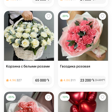
-
20
%
Корзина с белыми розами
Гвоздика розовая
65 000
֏
23 200
֏
4.96
327
4.86
311
29 000
֏
-
25
%
-
10
%