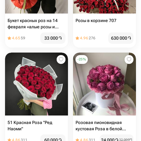
Букет красных роз на 14
Розы в корзине 707
февраля «алые розы и
Ферреро»
33 000
֏
630 000
֏
4.65
59
4.96
276
-
25
%
51 Красная Роза "Ред
Розовая пионовидная
Наоми"
кустовая Роза в белой
коробке (размер s)
60 000
֏
24 000
֏
4.86
311
4.86
311
32 000
֏