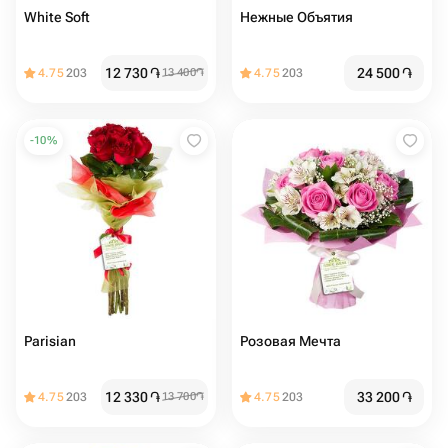
White Soft
Нежные Объятия
12 730
֏
24 500
֏
4.75
203
13 400
֏
4.75
203
-
10
%
Parisian
Розовая Мечта
12 330
֏
33 200
֏
4.75
203
13 700
֏
4.75
203