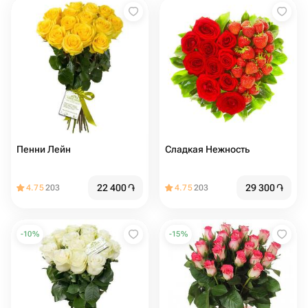
Пенни Лейн
Сладкая Нежность
22 400
֏
29 300
֏
4.75
203
4.75
203
-
10
%
-
15
%