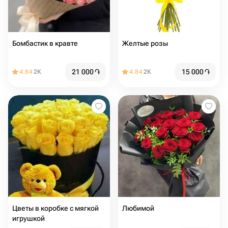
Бомбастик в кравте
Желтые розы
21 000
֏
15 000
֏
4.84
2K
4.84
2K
Цветы в коробке с мягкой
Любимой
игрушкой