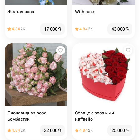
Желтая роза
With rose
17 000
֏
43 000
֏
4.84
2K
4.84
2K
Пионавидная роза
Сердце с розамы и
Бомбастик
Raffaello
32 000
֏
25 000
֏
4.84
2K
4.84
2K