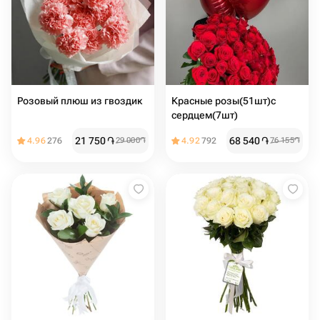
Розовый плюш из гвоздик
Красные розы(51шт)с
сердцем(7шт)
21 750
֏
68 540
֏
4.96
276
29 000
֏
4.92
792
76 155
֏