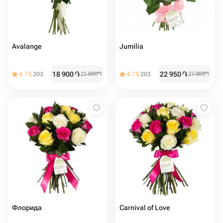
Avalange
Jumilia
18 900
֏
22 950
֏
4.75
203
21 000
֏
4.75
203
27 000
֏
Флорида
Carnival of Love