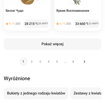
Белое Чудо
Яркие Воспоминания
28 215
֏
33 660
֏
4.75
203
29 700
֏
4.75
203
37 400
֏
Pokaż więcej
1
2
3
4
5
8
...
Wyróżnione
Bukiety z jednego rodzaju kwiatów
Zestawy z kwiatam