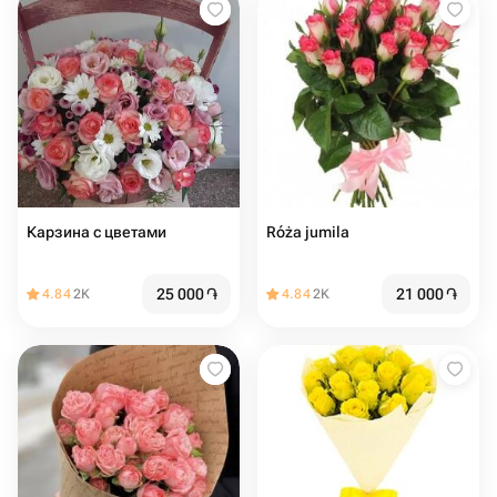
Карзина с цветами
Róża jumila
25 000
֏
21 000
֏
4.84
2K
4.84
2K