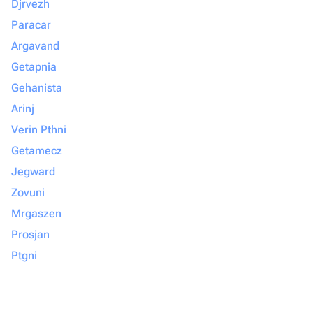
Djrvezh
Paracar
Argavand
Getapnia
Gehanista
Arinj
Verin Pthni
Getamecz
Jegward
Zovuni
Mrgaszen
Prosjan
Ptgni