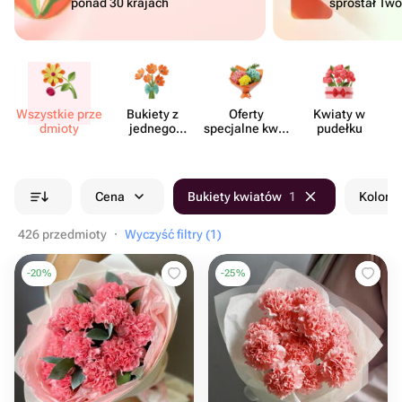
ponad 30 krajach
sprostał Tw
Wszystkie prze​
Bukiety z
Oferty
Kwiaty w
Kw
dmioty
jednego
specjalne kwia​
pudełku
rodzaju
ciarni
kwiatów
Cena
Bukiety kwiatów
1
Kolor b
426 przedmioty
·
Wyczyść filtry (1)
-
20
%
-
25
%