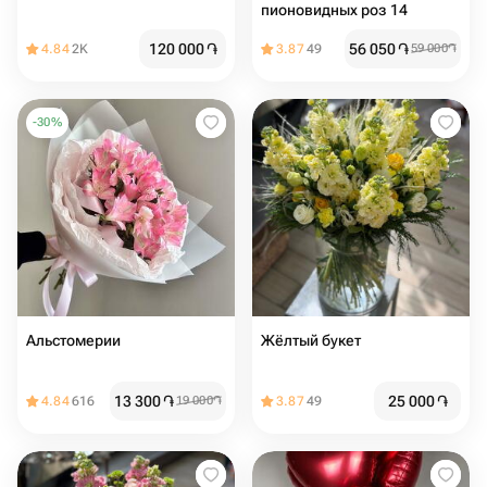
пионовидных роз 14
120 000
֏
56 050
֏
4.84
2K
3.87
49
59 000
֏
-
30
%
Альстомерии
Жёлтый букет
13 300
֏
25 000
֏
4.84
616
19 000
֏
3.87
49