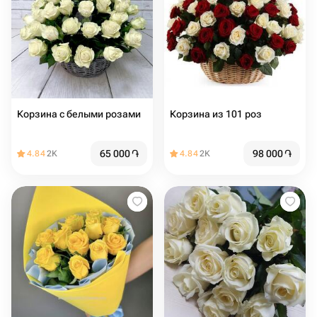
Корзина с белыми розами
Корзина из 101 роз
65 000
֏
98 000
֏
4.84
2K
4.84
2K