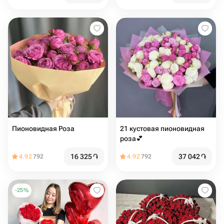
Пионовидная Роза
21 кустовая пионовидная
роза💕
16 325
֏
37 042
֏
4.92
792
4.92
792
-
25
%