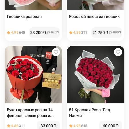
Гвоздика розовая
Розовый плюш из гвоздик
23 200
֏
21 750
֏
4.95
645
29 000
֏
4.86
311
29 000
֏
Букет красных роз на 14
51 Красная Роза "Ред
февраля «алые розы и
Наоми"
Ферреро»
33 000
֏
60 000
֏
4.86
311
4.95
645