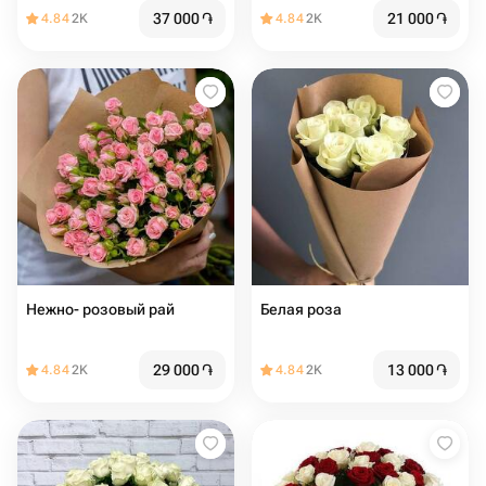
37 000
֏
21 000
֏
4.84
2K
4.84
2K
Нежно- розовый рай
Белая роза
29 000
֏
13 000
֏
4.84
2K
4.84
2K