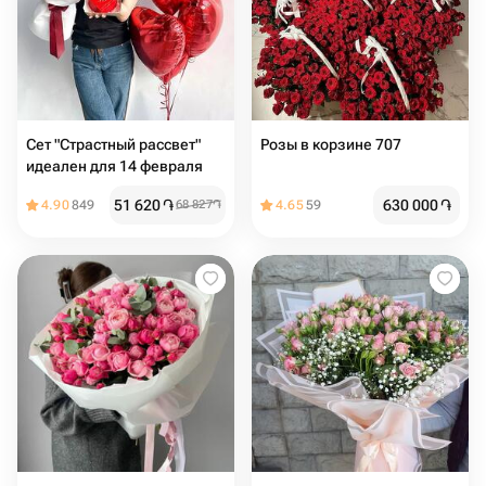
Сет "Страстный рассвет"
Розы в корзине 707
идеален для 14 февраля
51 620
֏
630 000
֏
4.90
849
68 827
֏
4.65
59