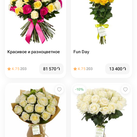
Красивое и разноцветное
Fun Day
81 570
֏
13 400
֏
4.75
203
4.75
203
-
10
%