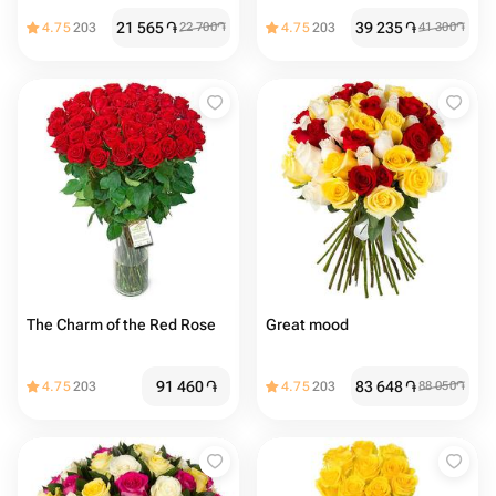
21 565
֏
39 235
֏
4.75
203
22 700
֏
4.75
203
41 300
֏
The Charm of the Red Rose
Great mood
91 460
֏
83 648
֏
4.75
203
4.75
203
88 050
֏