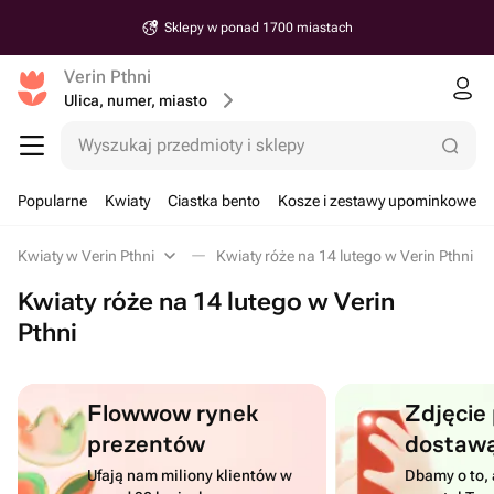
Sklepy w ponad 1700 miastach
Verin Pthni
Ulica, numer, miasto
Wyszukaj przedmioty i sklepy
Popularne
Kwiaty
Ciastka bento
Kosze i zestawy upominkowe
Kwiaty w Verin Pthni
Kwiaty róże na 14 lutego w Verin Pthni
Kwiaty róże na 14 lutego w Verin
Pthni
Flowwow rynek
Zdjęcie
prezentów
dostaw
Ufają nam miliony klientów w
Dbamy o to, 