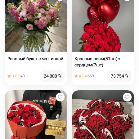
Розовый букет с маттиолой
Красные розы(51шт)с
сердцем(7шт)
24 000
֏
73 754
֏
3.87
49
4.94
659