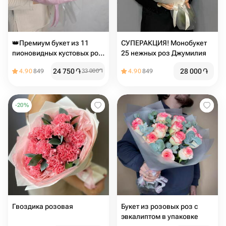
👑Премиум букет из 11
СУПЕРАКЦИЯ! Монобукет
пионовидных кустовых роз
25 нежных роз Джумилия
Misty Bubbles
24 750
֏
28 000
֏
4.90
849
33 000
֏
4.90
849
-
20
%
Гвоздика розовая
Букет из розовых роз с
эвкалиптом в упаковке