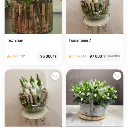
Тюльпан
Тюльпаны 7
95 000
֏
97 000
֏
4.68
132
4.84
616
100 000
֏