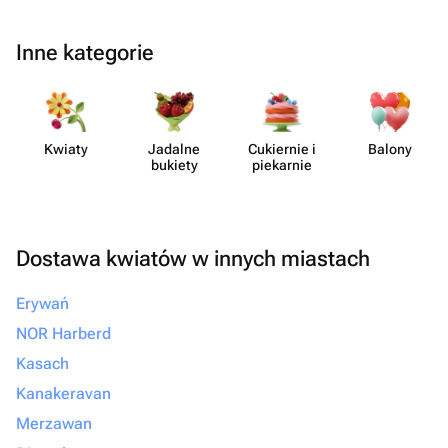
Inne kategorie
Kwiaty
Jadalne
Cukiernie i
Balony
bukiety
piekarnie
Dostawa kwiatów w innych miastach
Erywań
NOR Harberd
Kasach
Kanakeravan
Merzawan