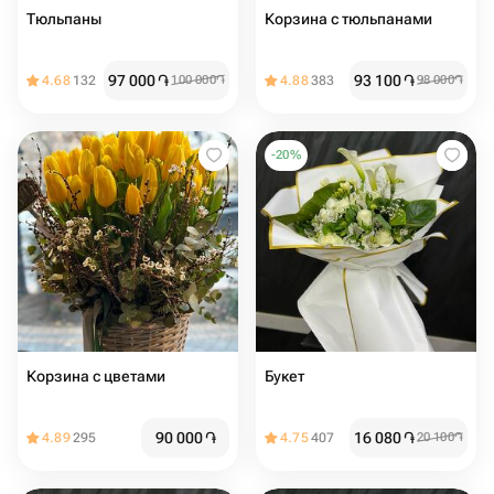
Тюльпаны
Корзина с тюльпанами
97 000
֏
93 100
֏
4.68
132
100 000
֏
4.88
383
98 000
֏
-
20
%
Корзина с цветами
Букет
90 000
֏
16 080
֏
4.89
295
4.75
407
20 100
֏