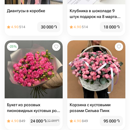
Диантусы в коробке
Клубника в шоколаде 9
штук подарок на 8 марта
маме
30 000
֏
18 000
֏
4.90
514
4.90
514
-
25
%
Букет из розовых
Корзина с кустовыми
пионовидных кустовых роз
розами Сильва Пинк
Misty Bubbles,11шт., 50 см
24 000
֏
95 000
֏
4.90
849
32 000
֏
4.90
849