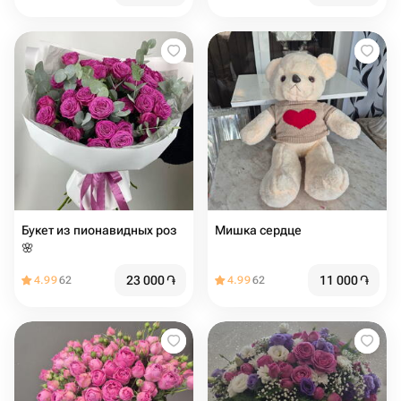
Букет из пионавидных роз
Мишка сердце
🌸
23 000
֏
11 000
֏
4.99
62
4.99
62