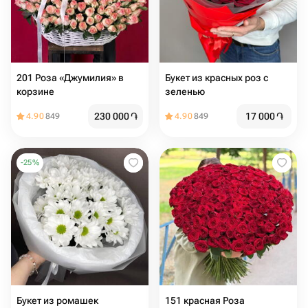
201 Роза «Джумилия» в
Букет из красных роз с
корзине
зеленью
230 000
֏
17 000
֏
4.90
849
4.90
849
-
25
%
Букет из ромашек
151 красная Роза