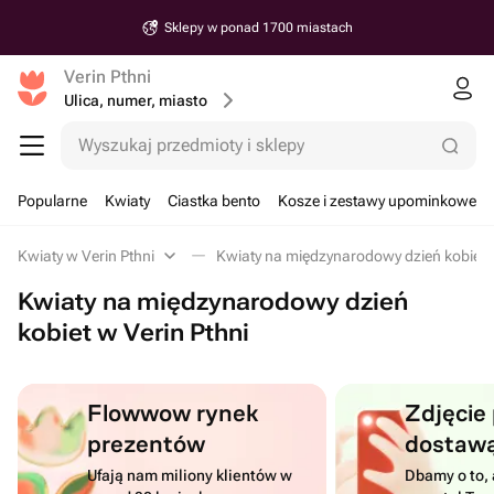
Sklepy w ponad 1700 miastach
Verin Pthni
Ulica, numer, miasto
Wyszukaj przedmioty i sklepy
Popularne
Kwiaty
Ciastka bento
Kosze i zestawy upominkowe
Kwiaty w Verin Pthni
Kwiaty na międzynarodowy dzień kobiet w
Kwiaty na międzynarodowy dzień
kobiet w Verin Pthni
Flowwow rynek
Zdjęcie
prezentów
dostaw
Ufają nam miliony klientów w
Dbamy o to, 