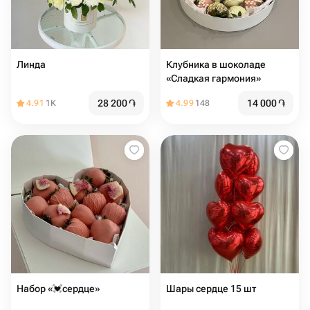
Линда
Клубника в шоколаде
«Сладкая гармония»
28 200
֏
14 000
֏
4.91
1K
4.99
148
Набор «💓сердце»
Шары сердце 15 шт