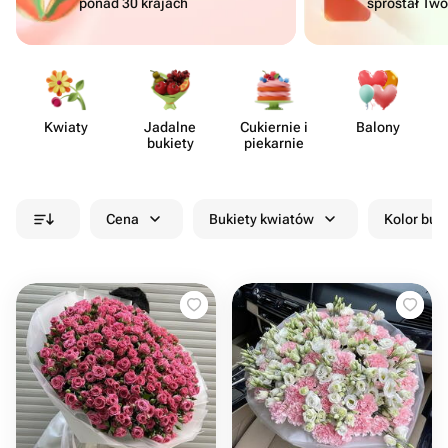
ponad 30 krajach
sprostał Tw
Kwiaty
Jadalne
Cukiernie i
Balony
bukiety
piekarnie
Cena
Bukiety kwiatów
Kolor buk