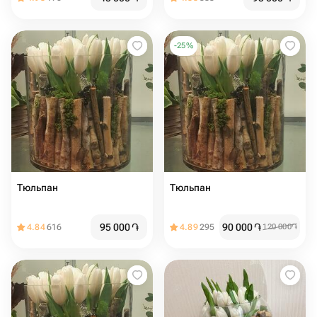
-
25
%
Тюльпан
Тюльпан
95 000
֏
90 000
֏
4.84
616
4.89
295
120 000
֏