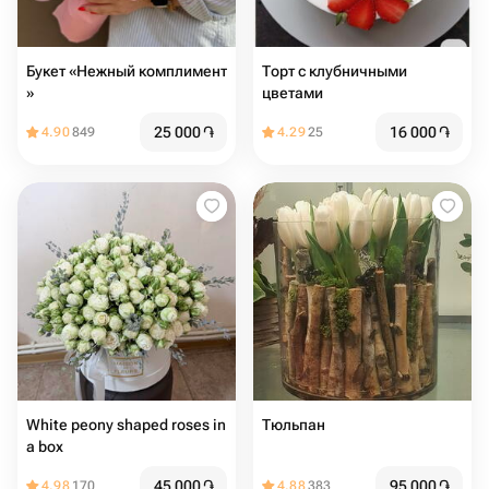
Букет «Нежный комплимент
Торт с клубничными
»
цветами
25 000
֏
16 000
֏
4.90
849
4.29
25
White peony shaped roses in
Тюльпан
a box
45 000
֏
95 000
֏
4.98
170
4.88
383