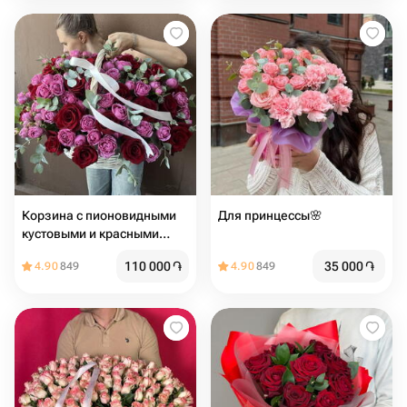
Корзина с пионовидными
Для принцессы🌸
кустовыми и красными
розами
110 000
֏
35 000
֏
4.90
849
4.90
849