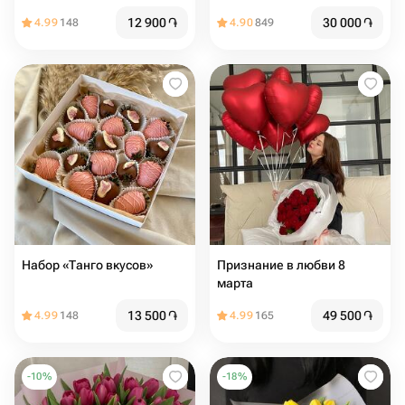
12 900
֏
30 000
֏
4.99
148
4.90
849
Набор «Танго вкусов»
Признание в любви 8
марта
13 500
֏
49 500
֏
4.99
148
4.99
165
-
10
%
-
18
%