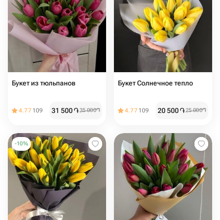
Букет из тюльпанов
Букет Солнечное тепло
31 500
֏
20 500
֏
4.77
109
35 000
֏
4.77
109
25 000
֏
-
10
%