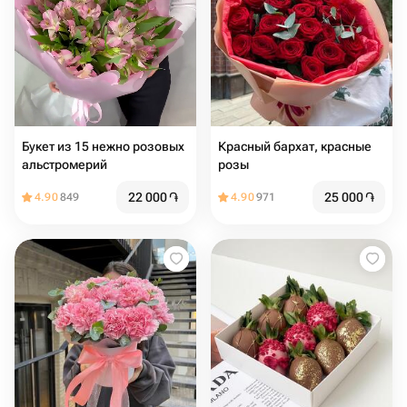
Букет из 15 нежно розовых
Красный бархат️, красные
альстромерий
розы
22 000
֏
25 000
֏
4.90
849
4.90
971