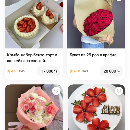
Комбо-набор бенто-торт и
Букет из 25 роз в крафте
капкейки со свежей
клубникой, начинкой и
17 000
֏
28 000
֏
4.90
849
4.90
849
сливочным кремом (2 шт)