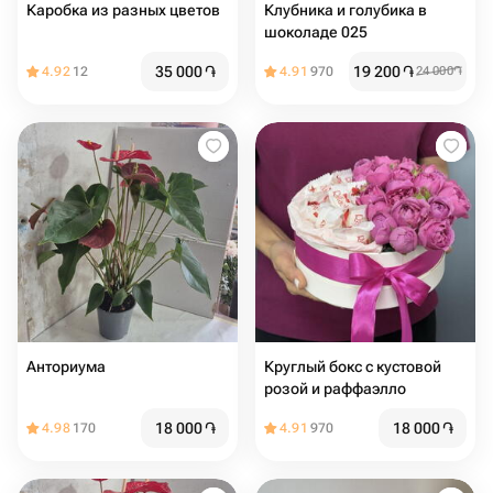
Каробка из разных цветов
Клубника и голубика в
шоколаде 025
35 000
֏
19 200
֏
4.92
12
4.91
970
24 000
֏
Анториума
Круглый бокс с кустовой
розой и раффаэлло
18 000
֏
18 000
֏
4.98
170
4.91
970