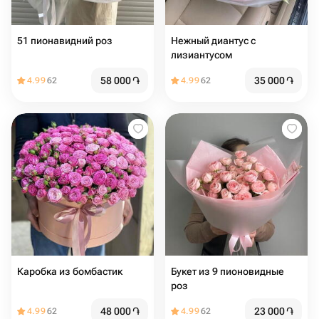
51 пионавидний роз
Нежный диантус с
лизиантусом
58 000
֏
35 000
֏
4.99
62
4.99
62
Каробка из бомбастик
Букет из 9 пионовидные
роз
48 000
֏
23 000
֏
4.99
62
4.99
62