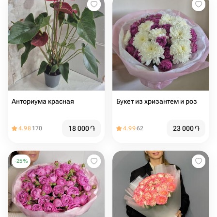
Анториума красная
Букет из хризантем и роз
18 000
֏
23 000
֏
4.98
170
4.99
62
-
25
%