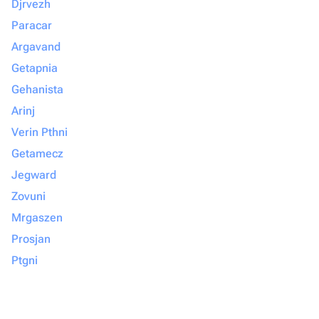
Djrvezh
Paracar
Argavand
Getapnia
Gehanista
Arinj
Verin Pthni
Getamecz
Jegward
Zovuni
Mrgaszen
Prosjan
Ptgni