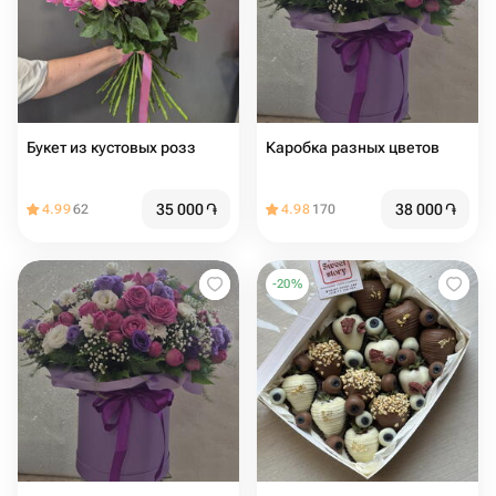
Букет из кустовых розз
Каробка разных цветов
35 000
֏
38 000
֏
4.99
62
4.98
170
-
20
%