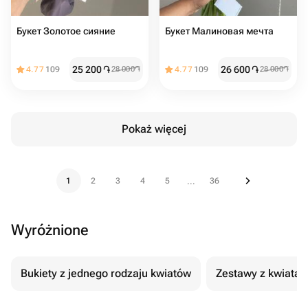
Букет Золотое сияние
Букет Малиновая мечта
25 200
֏
26 600
֏
4.77
109
28 000
֏
4.77
109
28 000
֏
Pokaż więcej
1
2
3
4
5
36
...
Wyróżnione
Bukiety z jednego rodzaju kwiatów
Zestawy z kwiatam