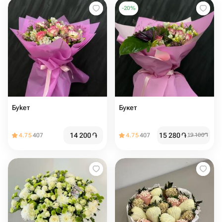
-
20
%
Буkeт
Букет
14 200
֏
15 280
֏
4.75
407
4.75
407
19 100
֏