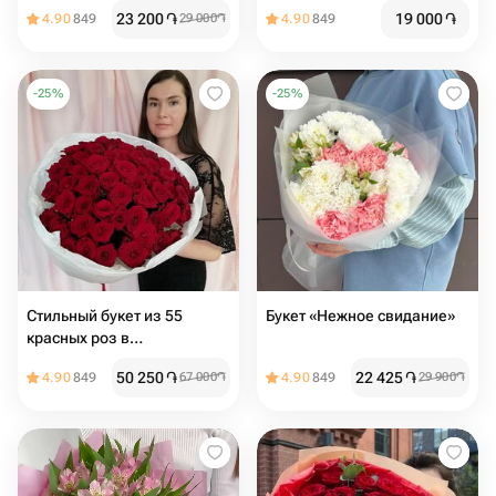
23 200
֏
19 000
֏
4.90
849
29 000
֏
4.90
849
-
25
%
-
25
%
Стильный букет из 55
Букет «Нежное свидание»
красных роз в
дизайнерском оформлении
50 250
֏
22 425
֏
4.90
849
67 000
֏
4.90
849
29 900
֏